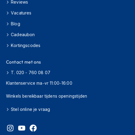
Reviews
s
c
Vacatures
o
o
Blog
t
e
Cadeaubon
r
h
Kortingscodes
e
l
Contact met ons
m
e
T. 020 - 760 08 07
n
Klantenservice ma–vr 11:00–16:00
K
i
Winkels bereikbaar tijdens openingstijden
n
d
e
Stel online je vraag
r
s
c
o