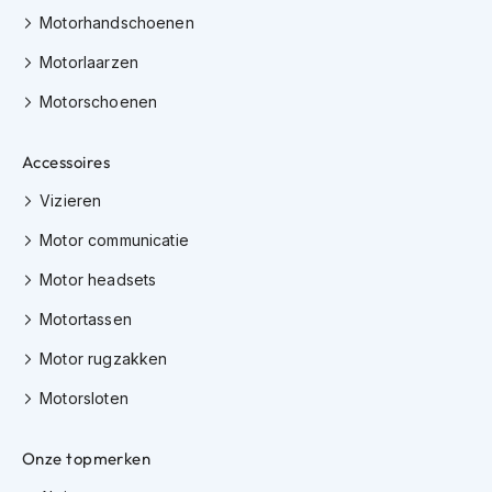
e
Motorhandschoenen
r
h
Motorlaarzen
e
l
Motorschoenen
m
e
n
Accessoires
B
Vizieren
o
x
Motor communicatie
e
r
Motor headsets
h
Motortassen
e
l
Motor rugzakken
m
e
Motorsloten
n
F
Onze topmerken
a
s