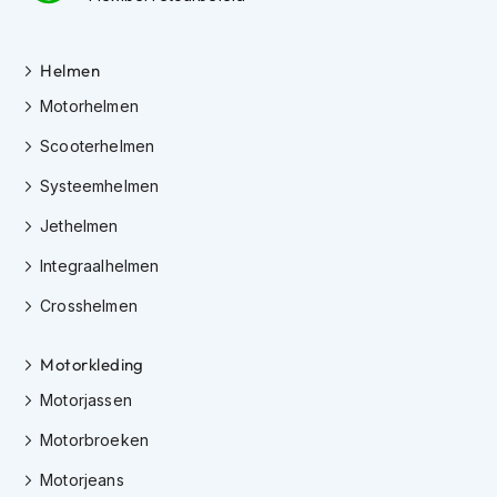
K
i
n
Helmen
d
e
Motorhelmen
r
m
Scooterhelmen
o
t
Systeemhelmen
o
Jethelmen
r
h
Integraalhelmen
e
l
Crosshelmen
m
e
n
Motorkleding
S
Motorjassen
c
o
Motorbroeken
o
Motorjeans
t