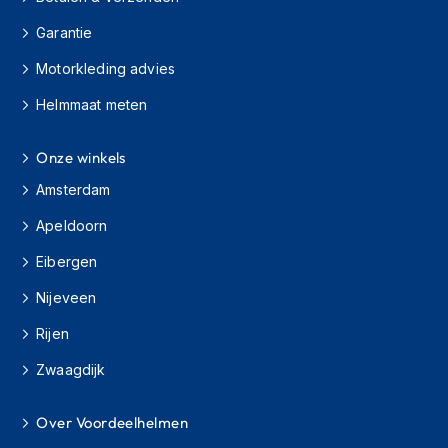
H
e
Garantie
r
e
Motorkleding advies
n
s
Helmmaat meten
c
o
Onze winkels
o
t
Amsterdam
e
r
Apeldoorn
h
e
Eibergen
l
m
Nijeveen
e
n
Rijen
D
Zwaagdijk
a
m
Over Voordeelhelmen
e
s