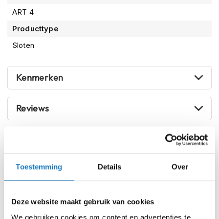
m
ART 4
e
n
Producttype
S
Sloten
t
i
l
Kenmerken
l
e
m
o
Reviews
t
o
r
Voorraad
Oxford Magnum Beugelslot ART4
h
177x270mm LK223
e
l
Toestemming
Details
Over
m
Online
Amsterdam
e
n
Deze website maakt gebruik van cookies
F
Op voorraad
We gebruiken cookies om content en advertenties te
l