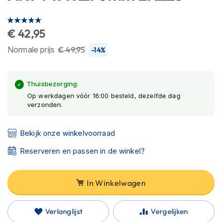
C
begin
a
Waardering:
van
r
100
100
% of
b
€ 42,95
de
o
afbeeldingen-
Normale prijs
€ 49,95
n
-14%
gallerij
h
e
l
Thuisbezorging:
m
Op werkdagen vóór 16:00 besteld, dezelfde dag
e
verzonden.
n
E
Bekijk onze winkelvoorraad
n
d
Reserveren en passen in de winkel?
u
r
o
h
In Winkelwagen
e
l
m
Verlanglijst
Vergelijken
e