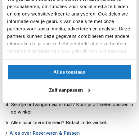
i
personaliseren, om functies voor social media te bieden
Op voorraad bij Oxford 2-4 werkdagen
p
en om ons websiteverkeer te analyseren. Ook delen we
Leverbaar na deze datum
b
informatie over je gebruik van onze site met onze
a
Levertijd onbekend, neem eventueel contact met ons op
c
partners voor social media, adverteren en analyse. Deze
k
Niet meer leverbaar
partners kunnen deze gegevens combineren met andere
h
informatie die je aan ze hebt verstrekt of die ze hebben
e
Zo werkt Reserveren & Passen
verzameld op basis van jouw gebruik van hun services.
l
Controleer de winkelvoorraad in bovenstaande tabel.
m
e
Voeg het product toe aan je winkelwagen en klik op "Ik
n
Alles toestaan
ga bestellen".
H
Selecteer je winkel bij "Vrijblijvende winkelreservering"
e
Zelf aanpassen
r
en rond je bestelling af.
e
Seintje ontvangen via e-mail? Kom je artikelen passen in
n
m
de winkel.
o
Alles naar tevredenheid? Betaal in de winkel.
t
o
Alles over Reserveren & Passen
r