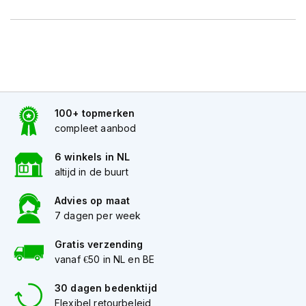
h
e
l
m
e
n
D
a
100+ topmerken
m
compleet aanbod
e
s
6 winkels in NL
m
altijd in de buurt
o
t
o
Advies op maat
r
7 dagen per week
h
e
Gratis verzending
l
vanaf €50 in NL en BE
m
e
30 dagen bedenktijd
n
Flexibel retourbeleid