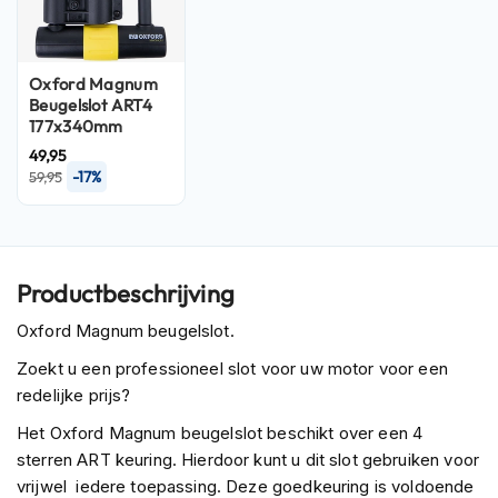
P
i
l
o
Oxford Magnum
t
Beugelslot ART4
e
177x340mm
n
LK224
h
49,95
e
-17%
59,95
l
m
e
n
Productbeschrijving
P
i
Oxford Magnum beugelslot.
n
l
Zoekt u een professioneel slot voor uw motor voor een
o
redelijke prijs?
c
k
Het Oxford Magnum beugelslot beschikt over een 4
h
sterren ART keuring. Hierdoor kunt u dit slot gebruiken voor
e
vrijwel iedere toepassing. Deze goedkeuring is voldoende
l