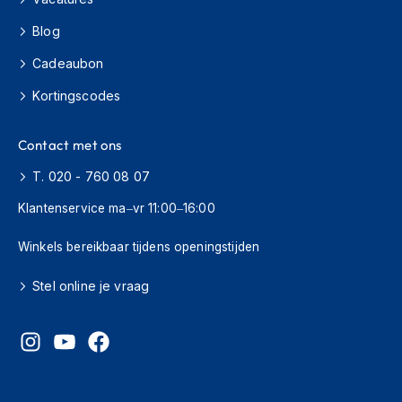
H
e
Blog
r
e
Cadeaubon
n
s
Kortingscodes
c
o
o
Contact met ons
t
e
T. 020 - 760 08 07
r
Klantenservice ma–vr 11:00–16:00
h
e
l
Winkels bereikbaar tijdens openingstijden
m
e
Stel online je vraag
n
D
a
m
e
s