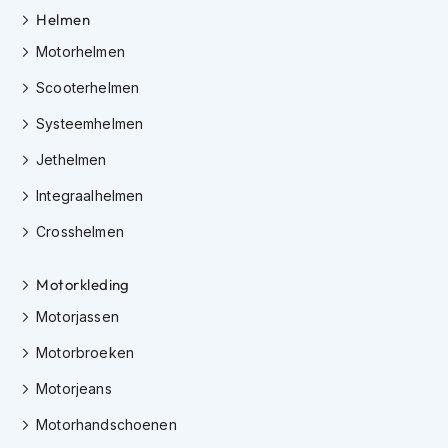
h
Helmen
e
l
Motorhelmen
m
e
Scooterhelmen
n
Systeemhelmen
D
a
Jethelmen
m
Integraalhelmen
e
s
Crosshelmen
m
o
t
Motorkleding
o
r
Motorjassen
h
e
Motorbroeken
l
m
Motorjeans
e
n
Motorhandschoenen