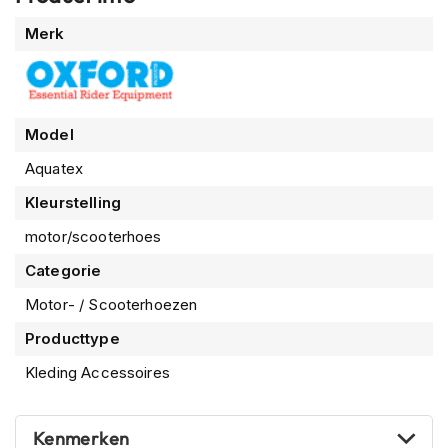
P
lengte, breedte, hoogte
i
Meer
Merk
l
informatie
o
t
e
n
Model
h
e
Aquatex
l
m
Kleurstelling
e
n
motor/scooterhoes
Categorie
P
i
Motor- / Scooterhoezen
n
l
Producttype
o
c
Kleding Accessoires
k
h
e
Kenmerken
l