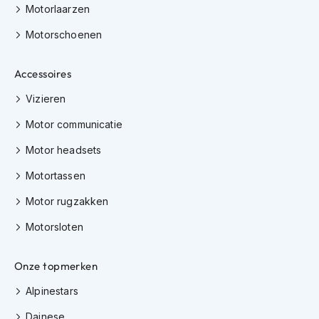
Motorlaarzen
K
i
Motorschoenen
n
d
e
Accessoires
r
m
Vizieren
o
t
Motor communicatie
o
r
Motor headsets
h
e
Motortassen
l
m
Motor rugzakken
e
Motorsloten
n
S
Onze topmerken
c
o
Alpinestars
o
t
Dainese