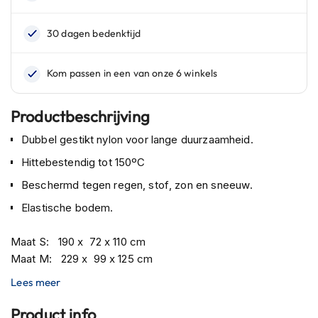
n
H
e
l
m
e
n
Productbeschrijving
m
e
Dubbel gestikt nylon voor lange duurzaamheid.
t
z
Hittebestendig tot 150ºC
o
Beschermd tegen regen, stof, zon en sneeuw.
n
n
Elastische bodem.
e
v
i
Maat S: 190 x 72 x 110 cm
z
Maat M: 229 x 99 x 125 cm
i
Maat L: 246 x 104 x 127 cm
e
Lees meer
Maat XL: 277 x 103 x 141 cm
r
Product info