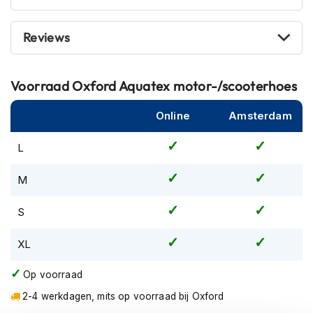
m
e
Reviews
n
R
a
Voorraad
Oxford Aquatex motor-/scooterhoes
c
e
Online
Amsterdam
h
e
l
L
m
e
M
n
R
S
e
t
XL
r
o
Op voorraad
h
e
2-4 werkdagen, mits op voorraad bij Oxford
l