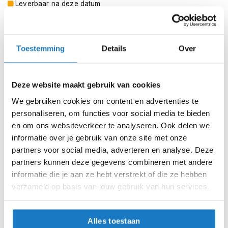
m
Leverbaar na deze datum
e
Levertijd onbekend, neem eventueel contact met ons op
n
Niet meer leverbaar
S
Toestemming
Details
Over
t
Zo werkt Reserveren & Passen
i
l
Controleer de winkelvoorraad in bovenstaande tabel.
l
Deze website maakt gebruik van cookies
Voeg het product toe aan je winkelwagen en klik op "Ik
e
m
We gebruiken cookies om content en advertenties te
ga bestellen".
o
personaliseren, om functies voor social media te bieden
Selecteer je winkel bij "Vrijblijvende winkelreservering"
t
en om ons websiteverkeer te analyseren. Ook delen we
o
en rond je bestelling af.
informatie over je gebruik van onze site met onze
r
h
Seintje ontvangen via e-mail? Kom je artikelen passen in
partners voor social media, adverteren en analyse. Deze
e
de winkel.
partners kunnen deze gegevens combineren met andere
l
informatie die je aan ze hebt verstrekt of die ze hebben
m
Alles naar tevredenheid? Betaal in de winkel.
verzameld op basis van jouw gebruik van hun services.
e
Alles over Reserveren & Passen
n
F
Alles toestaan
l