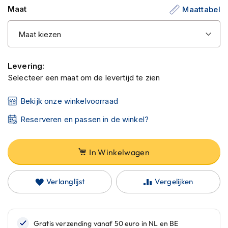
C
Maat
Maattabel
a
r
b
o
n
h
Levering:
e
Selecteer een maat om de levertijd te zien
l
m
e
Bekijk onze winkelvoorraad
n
Reserveren en passen in de winkel?
E
n
d
In Winkelwagen
u
r
o
Verlanglijst
Vergelijken
h
e
l
m
e