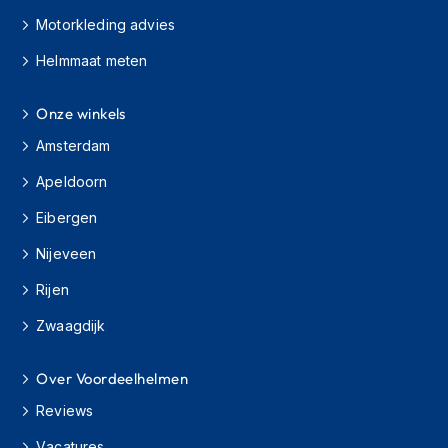
h
Motorkleding advies
i
o
Helmmaat meten
n
h
e
Onze winkels
l
Amsterdam
m
e
Apeldoorn
n
Eibergen
V
e
Nijeveen
s
p
Rijen
a
h
Zwaagdijk
e
l
m
Over Voordeelhelmen
e
Reviews
n
Vacatures