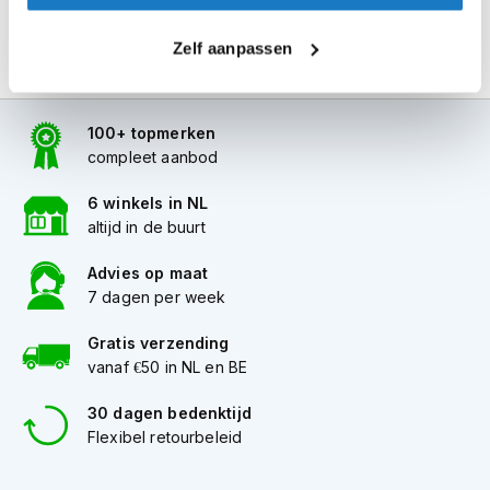
i
p
Zelf aanpassen
b
a
c
k
100+ topmerken
h
compleet aanbod
e
l
6 winkels in NL
m
e
altijd in de buurt
n
Advies op maat
H
7 dagen per week
e
r
Gratis verzending
e
vanaf €50 in NL en BE
n
m
o
30 dagen bedenktijd
t
Flexibel retourbeleid
o
r