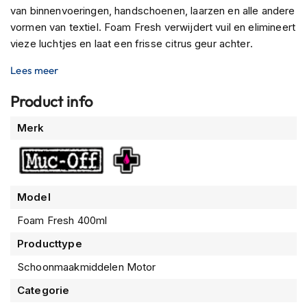
n
van binnenvoeringen, handschoenen, laarzen en alle andere
vormen van textiel. Foam Fresh verwijdert vuil en elimineert
H
vieze luchtjes en laat een frisse citrus geur achter.
e
l
Lees meer
m
e
Product info
n
m
Meer
Merk
e
informatie
t
z
o
n
n
Model
e
v
Foam Fresh 400ml
i
Producttype
z
i
Schoonmaakmiddelen Motor
e
r
Categorie