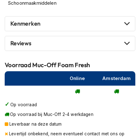
P
Schoonmaakmiddelen
i
l
o
Kenmerken
t
e
n
Reviews
h
e
l
m
Voorraad
Muc-Off Foam Fresh
e
n
Online
Amsterdam
P
i
n
l
Op voorraad
o
Op voorraad bij Muc-Off 2-4 werkdagen
c
k
Leverbaar na deze datum
h
e
Levertijd onbekend, neem eventueel contact met ons op
l