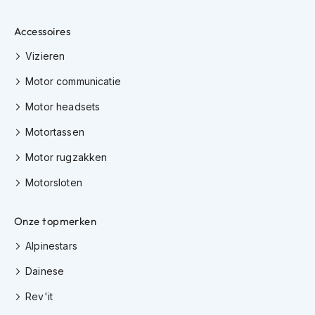
h
e
l
Accessoires
m
Vizieren
e
n
Motor communicatie
D
Motor headsets
a
m
Motortassen
e
s
Motor rugzakken
m
o
Motorsloten
t
o
r
Onze topmerken
h
e
Alpinestars
l
Dainese
m
e
Rev'it
n