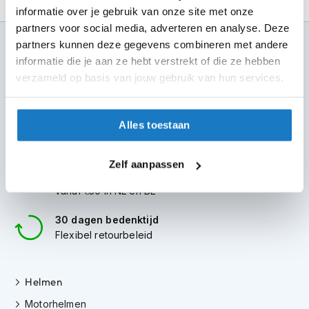
m
informatie over je gebruik van onze site met onze
e
partners voor social media, adverteren en analyse. Deze
n
100+ topmerken
partners kunnen deze gegevens combineren met andere
S
compleet aanbod
informatie die je aan ze hebt verstrekt of die ze hebben
t
verzameld op basis van jouw gebruik van hun services.
i
6 winkels in NL
l
altijd in de buurt
l
e
Alles toestaan
Advies op maat
m
7 dagen per week
o
t
Zelf aanpassen
o
Gratis verzending
r
vanaf €50 in NL en BE
h
e
30 dagen bedenktijd
l
Flexibel retourbeleid
m
e
n
Helmen
F
Motorhelmen
l