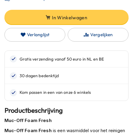
C
a
r
In Winkelwagen
b
o
n
Verlanglijst
Vergelijken
h
e
l
m
e
n
E
n
d
u
r
o
Productbeschrijving
h
e
Muc-Off Foam Fresh
l
m
Muc-Off Foam Fresh
is een wasmiddel voor het reinigen
e