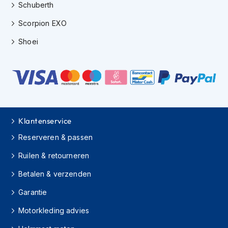
Schuberth
K
i
Scorpion EXO
n
d
Shoei
e
r
m
o
t
o
r
h
Klantenservice
e
l
Reserveren & passen
m
e
Ruilen & retourneren
n
Betalen & verzenden
S
c
Garantie
o
Motorkleding advies
o
t