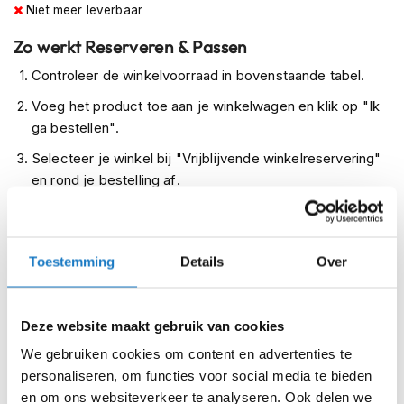
Niet meer leverbaar
m
e
Zo werkt Reserveren & Passen
n
Controleer de winkelvoorraad in bovenstaande tabel.
R
a
Voeg het product toe aan je winkelwagen en klik op "Ik
c
ga bestellen".
e
h
Selecteer je winkel bij "Vrijblijvende winkelreservering"
e
en rond je bestelling af.
l
m
Seintje ontvangen via e-mail? Kom je artikelen passen in
e
de winkel.
n
Toestemming
Details
Over
Alles naar tevredenheid? Betaal in de winkel.
R
e
Alles over Reserveren & Passen
t
r
Deze website maakt gebruik van cookies
o
We gebruiken cookies om content en advertenties te
h
e
personaliseren, om functies voor social media te bieden
l
en om ons websiteverkeer te analyseren. Ook delen we