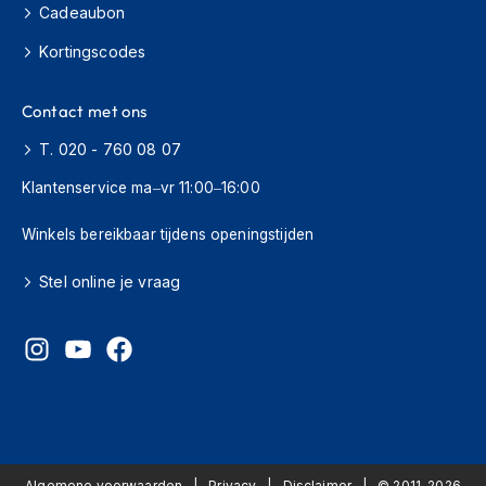
Cadeaubon
h
i
Kortingscodes
o
n
h
Contact met ons
e
l
T. 020 - 760 08 07
m
e
Klantenservice ma–vr 11:00–16:00
n
Winkels bereikbaar tijdens openingstijden
V
e
Stel online je vraag
s
p
a
h
e
l
m
e
n
Algemene voorwaarden
Privacy
Disclaimer
© 2011-2026