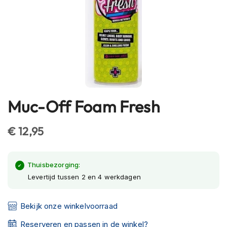
h
e
l
m
e
n
B
l
u
Muc-Off Foam Fresh
Ga
e
t
naar
o
het
€ 12,95
o
begin
t
van
h
h
de
Thuisbezorging:
e
afbeeldingen-
Levertijd tussen 2 en 4 werkdagen
l
gallerij
m
e
Bekijk onze winkelvoorraad
n
Reserveren en passen in de winkel?