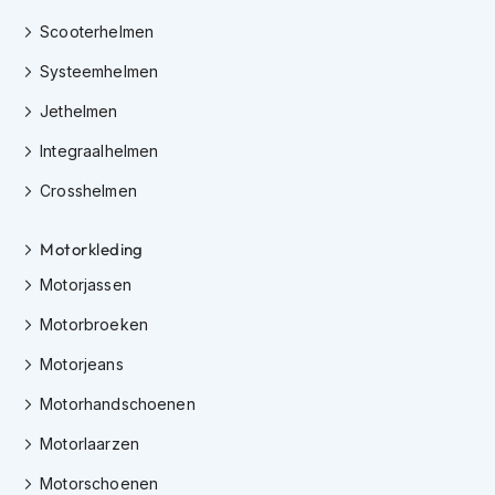
i
Scooterhelmen
p
b
Systeemhelmen
a
c
Jethelmen
k
h
Integraalhelmen
e
l
Crosshelmen
m
e
n
Motorkleding
Motorjassen
H
e
Motorbroeken
r
e
Motorjeans
n
m
Motorhandschoenen
o
t
Motorlaarzen
o
r
Motorschoenen