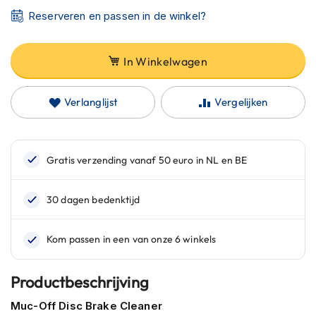
C
Reserveren en passen in de winkel?
a
r
b
o
In Winkelwagen
n
h
e
Verlanglijst
Vergelijken
l
m
e
n
E
n
d
u
r
o
h
e
Productbeschrijving
l
m
Muc-Off Disc Brake Cleaner
e