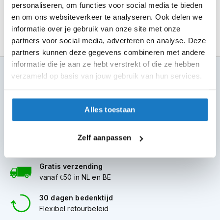
m
personaliseren, om functies voor social media te bieden
e
en om ons websiteverkeer te analyseren. Ook delen we
n
informatie over je gebruik van onze site met onze
S
partners voor social media, adverteren en analyse. Deze
t
partners kunnen deze gegevens combineren met andere
i
informatie die je aan ze hebt verstrekt of die ze hebben
l
100+ topmerken
verzameld op basis van jouw gebruik van hun services.
l
compleet aanbod
e
m
6 winkels in NL
o
Alles toestaan
altijd in de buurt
t
o
r
Advies op maat
Zelf aanpassen
h
7 dagen per week
e
l
Gratis verzending
m
vanaf €50 in NL en BE
e
n
30 dagen bedenktijd
Flexibel retourbeleid
F
l