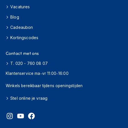
h
Vacatures
i
o
Blog
n
h
Cadeaubon
e
l
Kortingscodes
m
e
Contact met ons
n
T. 020 - 760 08 07
V
e
Klantenservice ma–vr 11:00–16:00
s
p
Winkels bereikbaar tijdens openingstijden
a
h
e
Stel online je vraag
l
m
e
n