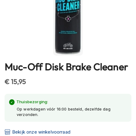
h
e
l
m
e
n
B
l
u
e
Muc-Off Disk Brake Cleaner
Ga
t
naar
o
het
o
€ 15,95
t
begin
h
van
h
de
Thuisbezorging:
e
l
afbeeldingen-
Op werkdagen vóór 16:00 besteld, dezelfde dag
m
verzonden.
gallerij
e
n
Bekijk onze winkelvoorraad