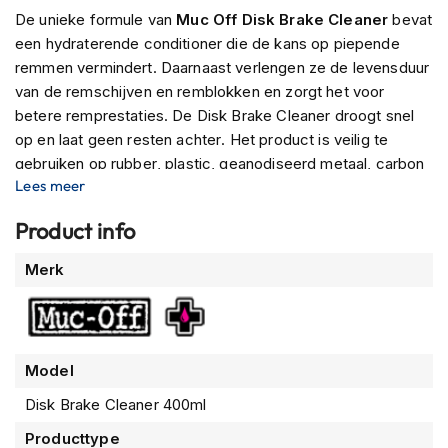
n
De unieke formule van
Muc Off Disk Brake Cleaner
bevat
een hydraterende conditioner die de kans op piepende
H
remmen vermindert. Daarnaast verlengen ze de levensduur
e
l
van de remschijven en remblokken en zorgt het voor
m
betere remprestaties. De Disk Brake Cleaner droogt snel
e
op en laat geen resten achter. Het product is veilig te
n
gebruiken op rubber, plastic, geanodiseerd metaal, carbon
m
Lees meer
e
en geverfde onderdelen. Bevat geen CFK's.
t
z
Product info
o
n
Meer
Merk
n
informatie
e
v
i
z
Model
i
e
Disk Brake Cleaner 400ml
r
Producttype