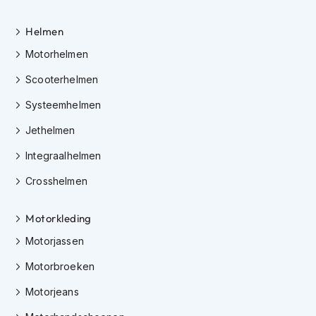
i
p
Helmen
b
a
Motorhelmen
c
k
Scooterhelmen
h
e
Systeemhelmen
l
Jethelmen
m
e
Integraalhelmen
n
Crosshelmen
H
e
r
Motorkleding
e
n
Motorjassen
m
o
Motorbroeken
t
Motorjeans
o
r