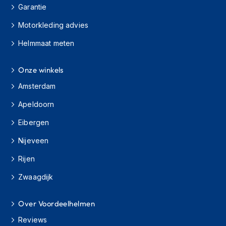
e
Garantie
r
h
Motorkleding advies
e
l
Helmmaat meten
m
e
n
Onze winkels
Amsterdam
B
o
Apeldoorn
x
e
Eibergen
r
h
Nijeveen
e
l
Rijen
m
e
Zwaagdijk
n
Over Voordeelhelmen
F
a
Reviews
s