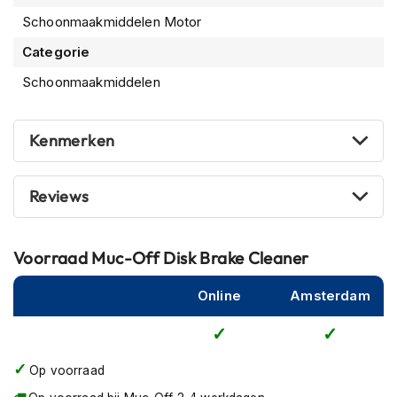
P
i
Schoonmaakmiddelen Motor
l
Categorie
o
t
Schoonmaakmiddelen
e
n
h
Kenmerken
e
l
m
e
Reviews
n
P
Voorraad
Muc-Off Disk Brake Cleaner
i
n
l
Online
Amsterdam
o
c
k
h
Op voorraad
e
l