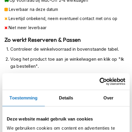
Op voorraad bij Muc-Off 2-4 werkdagen
m
e
Leverbaar na deze datum
n
Levertijd onbekend, neem eventueel contact met ons op
R
Niet meer leverbaar
a
c
Zo werkt Reserveren & Passen
e
Controleer de winkelvoorraad in bovenstaande tabel.
h
e
Voeg het product toe aan je winkelwagen en klik op "Ik
l
m
ga bestellen".
e
Selecteer je winkel bij "Vrijblijvende winkelreservering"
n
en rond je bestelling af.
R
Seintje ontvangen via e-mail? Kom je artikelen passen in
e
Toestemming
Details
Over
t
de winkel.
r
Alles naar tevredenheid? Betaal in de winkel.
o
h
Deze website maakt gebruik van cookies
Alles over Reserveren & Passen
e
l
We gebruiken cookies om content en advertenties te