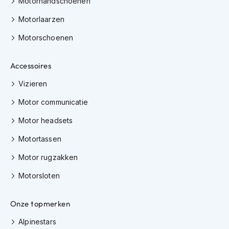
Motorhandschoenen
h
e
Motorlaarzen
l
m
Motorschoenen
e
n
Accessoires
D
a
Vizieren
m
e
Motor communicatie
s
m
Motor headsets
o
Motortassen
t
o
Motor rugzakken
r
h
Motorsloten
e
l
m
Onze topmerken
e
n
Alpinestars