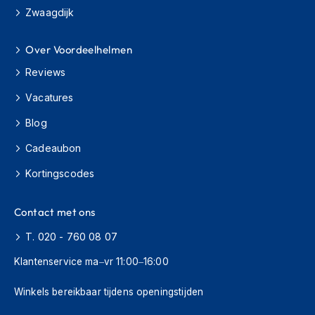
H
Zwaagdijk
e
r
e
Over Voordeelhelmen
n
s
Reviews
c
o
Vacatures
o
Blog
t
e
Cadeaubon
r
h
Kortingscodes
e
l
m
Contact met ons
e
n
T. 020 - 760 08 07
D
Klantenservice ma–vr 11:00–16:00
a
m
Winkels bereikbaar tijdens openingstijden
e
s