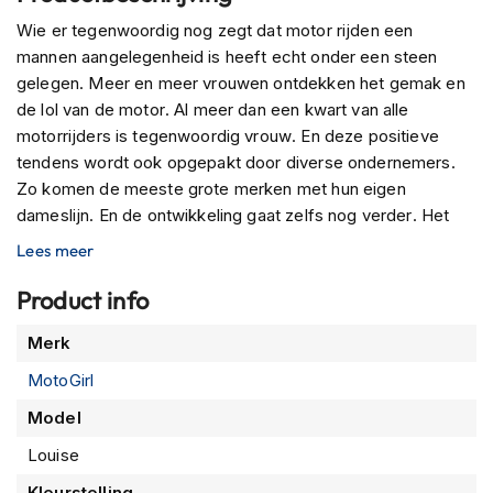
n
Wie er tegenwoordig nog zegt dat motor rijden een
mannen aangelegenheid is heeft echt onder een steen
H
e
gelegen. Meer en meer vrouwen ontdekken het gemak en
l
de lol van de motor. Al meer dan een kwart van alle
m
motorrijders is tegenwoordig vrouw. En deze positieve
e
tendens wordt ook opgepakt door diverse ondernemers.
n
m
Zo komen de meeste grote merken met hun eigen
e
dameslijn. En de ontwikkeling gaat zelfs nog verder. Het
t
merk MotoGirl uit de UK is daar namelijk een geweldig
z
Lees meer
voorbeeld van. Een motor kleding merk exclusief voor
o
n
dames gemaakt door….dames.
Product info
n
e
Elk mens is anders. Dat is een gegeven waar menig kleding
Meer
Merk
v
fabrikant mee te maken heeft. Heel vaak zie je dan ook dan
informatie
i
MotoGirl
dat het voor mensen met een
afwijkend
postuur
lastig is
z
om kleding te vinden. Daar hebben dames vaker last van
i
Model
e
dan heren. Omdat dames te maken hebben met wisselend
Louise
r
borstomvang. De
MotoGirl Louise Textiele
jas
is daarin
een uitkomst voor dames met een
grotere
borstomvang
.
Kleurstelling