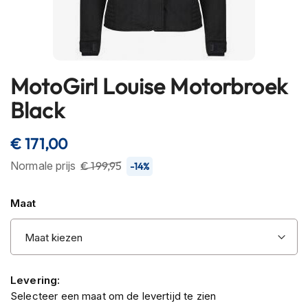
h
e
l
m
e
n
MotoGirl Louise Motorbroek
Ga
naar
B
Black
het
l
u
begin
€ 171,00
e
van
t
de
Normale prijs
€ 199,95
-14%
o
afbeeldingen-
o
t
gallerij
Maat
h
h
e
l
m
e
Levering:
n
Selecteer een maat om de levertijd te zien