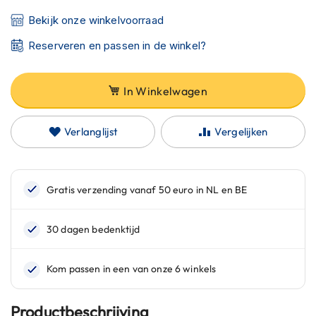
C
a
Bekijk onze winkelvoorraad
r
b
Reserveren en passen in de winkel?
o
n
h
In Winkelwagen
e
l
m
Verlanglijst
Vergelijken
e
n
E
n
d
u
r
o
h
e
l
m
Productbeschrijving
e