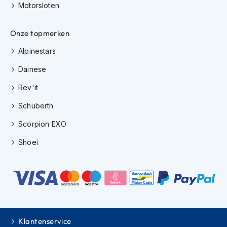
e
Motorsloten
r
h
e
Onze topmerken
l
m
Alpinestars
e
Dainese
n
Rev'it
B
o
Schuberth
x
e
Scorpion EXO
r
h
Shoei
e
l
m
e
n
F
a
Klantenservice
s