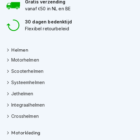
h
Gratis verzending
e
vanaf €50 in NL en BE
l
m
30 dagen bedenktijd
e
Flexibel retourbeleid
n
D
a
Helmen
m
Motorhelmen
e
s
Scooterhelmen
m
o
Systeemhelmen
t
o
Jethelmen
r
h
Integraalhelmen
e
l
Crosshelmen
m
e
Motorkleding
n