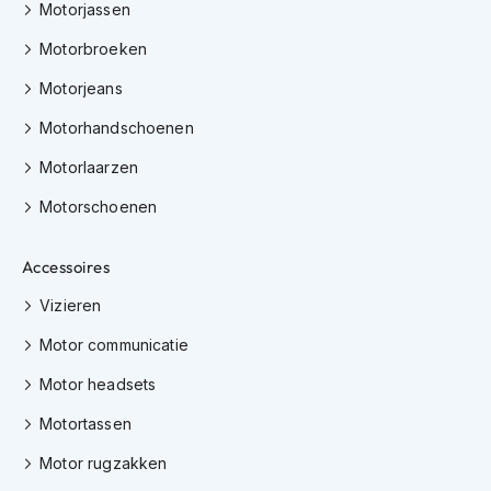
Motorjassen
K
i
Motorbroeken
n
d
Motorjeans
e
r
Motorhandschoenen
m
o
Motorlaarzen
t
o
Motorschoenen
r
h
Accessoires
e
l
Vizieren
m
e
Motor communicatie
n
Motor headsets
S
c
Motortassen
o
o
Motor rugzakken
t