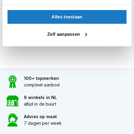
de winkel.
i
p
Alles naar tevredenheid? Betaal in de winkel.
b
Alles toestaan
a
Alles over Reserveren & Passen
c
k
Zelf aanpassen
h
e
l
m
e
n
100+ topmerken
H
e
compleet aanbod
r
e
6 winkels in NL
n
altijd in de buurt
m
o
Advies op maat
t
7 dagen per week
o
r