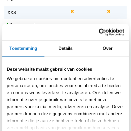
m
e
XXS
n
S
Op voorraad
t
Op voorraad bij MotoGirl 2-4 werkdagen
i
l
Leverbaar na deze datum
l
Toestemming
Details
Over
e
Levertijd onbekend, neem eventueel contact met ons op
m
Niet meer leverbaar
o
t
Deze website maakt gebruik van cookies
Zo werkt Reserveren & Passen
o
We gebruiken cookies om content en advertenties te
r
Controleer de winkelvoorraad in bovenstaande tabel.
h
personaliseren, om functies voor social media te bieden
e
Voeg het product toe aan je winkelwagen en klik op "Ik
en om ons websiteverkeer te analyseren. Ook delen we
l
ga bestellen".
informatie over je gebruik van onze site met onze
m
partners voor social media, adverteren en analyse. Deze
e
Selecteer je winkel bij "Vrijblijvende winkelreservering"
n
partners kunnen deze gegevens combineren met andere
en rond je bestelling af.
informatie die je aan ze hebt verstrekt of die ze hebben
F
Seintje ontvangen via e-mail? Kom je artikelen passen in
verzameld op basis van jouw gebruik van hun services.
l