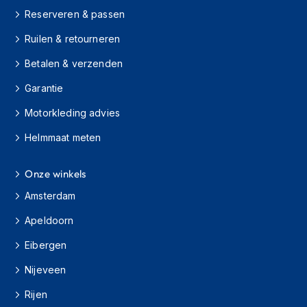
h
Reserveren & passen
i
o
Ruilen & retourneren
n
h
Betalen & verzenden
e
l
Garantie
m
Motorkleding advies
e
n
Helmmaat meten
V
e
Onze winkels
s
p
Amsterdam
a
h
Apeldoorn
e
l
Eibergen
m
Nijeveen
e
n
Rijen