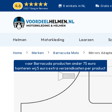
Helmen
4.6
6 winkels in NL
Gratis 
Motorhelmen
3.027 Google Reviews
Adventure
helmen
Bluetooth
helmen
Helmen
Motorkleding
Laarzen
S
Carbon
helmen
Home
Merken
Barracuda Moto
Mirrors Adapt
Enduro
Ga
voor Barracuda producten onder 75 euro
helmen
naar
hanteren wij 5 euro extra verzendkosten per product
Helmen
het
met
einde
zonnevizier
van
de
Pilotenhelmen
afbeeldingen-
Pinlock
gallerij
helmen