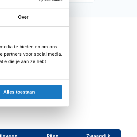
Over
nfo
Barracuda
 media te bieden en om ons
e partners voor social media,
Spiegel adapters
ie die je aan ze hebt
Spiegel adapters
Parts
Alles toestaan
ijeveen
Rijen
Zwaagdijk