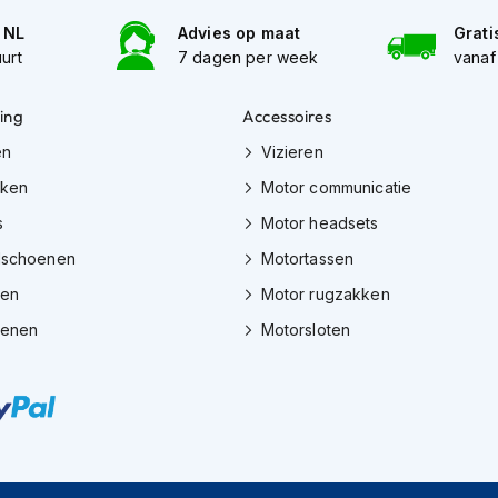
n NL
Advies op maat
Grati
uurt
7 dagen per week
vanaf
ing
Accessoires
en
Vizieren
eken
Motor communicatie
s
Motor headsets
dschoenen
Motortassen
zen
Motor rugzakken
oenen
Motorsloten