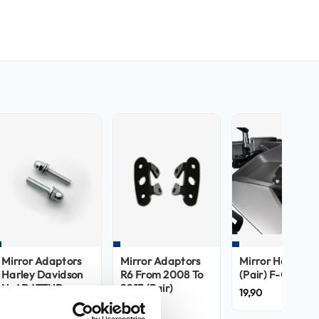
Mirror Adaptors
Mirror Adaptors
Mirror Holes Co
Harley Davidson
R6 From 2008 To
(Pair) F-CAP
N-ADATTHD
2013 (Pair)
19,90
YP08/12-ADATT
7,90
19,90