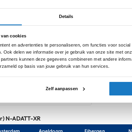
Details
Product i
 van cookies
ed when there isn't the original mirrors
Meer
Merk
ent en advertenties te personaliseren, om functies voor social
andlebar with diameters 22 and with all types
informatie
. Ook delen we informatie over je gebruik van onze site met onz
Model
 partners kunnen deze gegevens combineren met andere informat
Categorie
erzameld op basis van jouw gebruik van hun services.
Producttype
Zelf aanpassen
air) N-ADATT-XR
sterdam
Apeldoorn
Eibergen
N