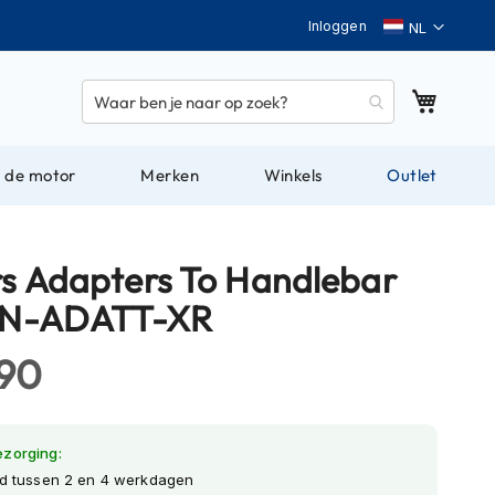
Taal
Inloggen
Winkel
 de motor
Merken
Winkels
Outlet
rs Adapters To Handlebar
) N-ADATT-XR
,90
ezorging:
jd tussen 2 en 4 werkdagen