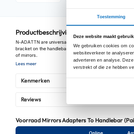
Crosshelmen
Toestemming
Fietshelmen
Helm
Productbeschrijving
accessoires
Deze website maakt gebruik
Vizieren
N-ADATTN are universal mirrors adapters, they are requir
We gebruiken cookies om cont
bracket on the handlebar. They are compatible with all h
Pinlocks
websiteverkeer te analyseren
of mirrors.
adverteren en analyse. Deze
Tear-
Lees meer
verstrekt of die ze hebben v
offs
Crossbrillen
Kenmerken
Oordoppen
Reviews
Onderhoud
helm
Helm
Voorraad
Mirrors Adapters To Handlebar (P
houder
&
Online
Am