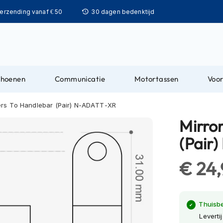
Ga
verzending vanaf € 50
30 dagen bedenktijd
naar
de
inhoud
choenen
Communicatie
Motortassen
Voor
ers To Handlebar (Pair) N-ADATT-XR
Mirro
(Pair
€ 24
Thuisb
Leverti