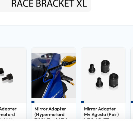
 Adapter
Mirror Adapter
Mirror Adapter
motard
(Hypermotard
Mv Agusta (Pair)
Pair) N-
1100) (Pair) YP6-
MB9-ADATT
HY
18-ADATT
39,91
19,90