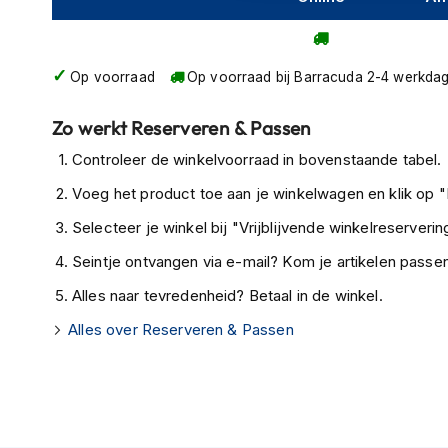
kapstok
Motorkleding
Motorjassen
Op voorraad
Op voorraad bij Barracuda 2-4 werkda
Heren
motorjassen
Zo werkt Reserveren & Passen
Dames
Controleer de winkelvoorraad in bovenstaande tabel.
motorjassen
Voeg het product toe aan je winkelwagen en klik op "I
Doorwaai
Selecteer je winkel bij "Vrijblijvende winkelreservering
motorjassen
Seintje ontvangen via e-mail? Kom je artikelen passen
Waterdichte
Alles naar tevredenheid? Betaal in de winkel.
motorjassen
Alles over Reserveren & Passen
Leren
motorjassen
Textiele
motorjassen
Gore-