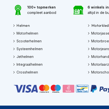
Tex
100+ topmerken
6 winkels i
motorjassen
compleet aanbod
altijd in de b
Motorbroeken
Heren
Helmen
Motorkled
motorbroeken
Motorhelmen
Motorjass
Dames
Scooterhelmen
Motorbro
motorbroeken
Systeemhelmen
Motorjean
Doorwaai
Jethelmen
Motorhan
motorbroeken
Integraalhelmen
Motorlaar
Waterdichte
Crosshelmen
Motorsch
motorbroeken
Leren
motorbroeken
Textiel
motorbroeken