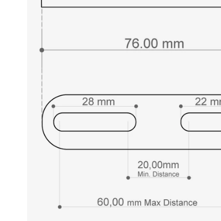
Race
helmen
Retro
helmen
Stille
motorhelmen
Flip
back
helmen
Heren
motorhelmen
Dames
motorhelmen
Kinder
motorhelmen
Scooterhelmen