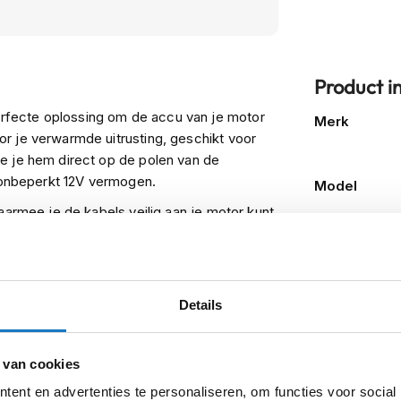
Product i
Meer
fecte oplossing om de accu van je motor
Merk
informatie
r je verwarmde uitrusting, geschikt voor
e je hem direct op de polen van de
r onbeperkt 12V vermogen.
Model
aarmee je de kabels veilig aan je motor kunt
Kleurstelling
 kabel bevindt zich een kleine Easy
gear aan te sluiten en los te koppelen
Producttype
raccukabel geniet je van de vrijheid en
Categorie
standigheden.
Details
 van cookies
ent en advertenties te personaliseren, om functies voor social