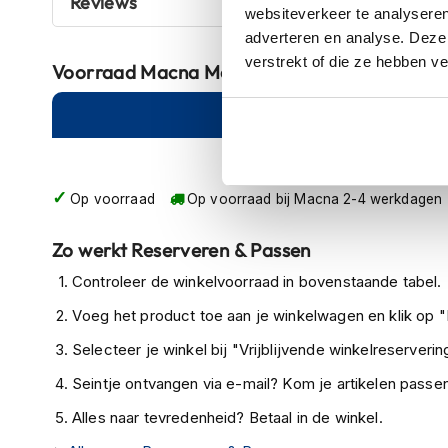
Reviews
websiteverkeer te analyseren
Crosshelmen
adverteren en analyse. Deze
Fietshelmen
verstrekt of die ze hebben v
Voorraad
Macna Motoraccukabel Centre/Glo
Helm
Online
Am
accessoires
Vizieren
Pinlocks
Op voorraad
Op voorraad bij Macna 2-4 werkdagen
Tear-
offs
Zo werkt Reserveren & Passen
Crossbrillen
Controleer de winkelvoorraad in bovenstaande tabel.
Oordoppen
Voeg het product toe aan je winkelwagen en klik op "I
Onderhoud
Selecteer je winkel bij "Vrijblijvende winkelreservering
helm
Seintje ontvangen via e-mail? Kom je artikelen passen
Helm
houder
Alles naar tevredenheid? Betaal in de winkel.
&