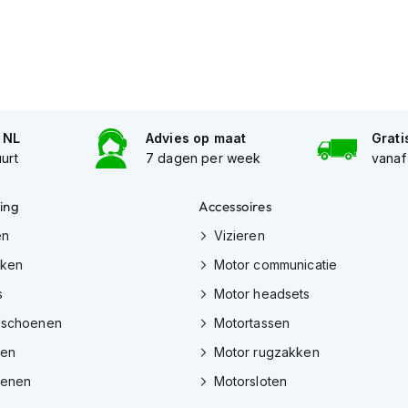
n NL
Advies op maat
Grati
uurt
7 dagen per week
vanaf
ing
Accessoires
en
Vizieren
eken
Motor communicatie
s
Motor headsets
dschoenen
Motortassen
zen
Motor rugzakken
oenen
Motorsloten