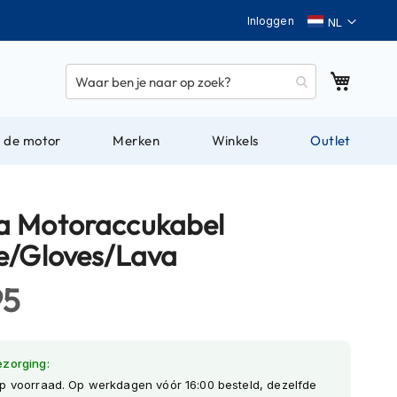
Taal
Inloggen
Winkel
 de motor
Merken
Winkels
Outlet
 Motoraccukabel
e/Gloves/Lava
95
ezorging:
p voorraad. Op werkdagen vóór 16:00 besteld, dezelfde