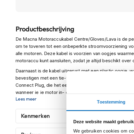
Boxer
helmen
Ga
Fashion
Productbeschrijving
naar
helmen
het
De Macna Motoraccukabel Centre/Gloves/Lava is de per
Vespa
begin
om te toveren tot een onbeperkte stroomvoorziening voo
helmen
van
alle motoren. Deze kabel is voorzien van oogjes waarme
de
Heren
motoraccu kunt aansluiten, zodat je altijd beschikt ove
afbeeldingen-
scooterhelmen
Daarnaast is de kabel uitgerust met een plastic oogje, w
gallerij
Dames
bevestigen met een tie-wrap. Aan de andere kant van de
scooterhelmen
Connect Plug, die het eenvoudig maakt om je verwarmde 
wanneer je je motor in- of uitmontageert. Met deze moto
Kinder
Lees meer
comfort van verwarmde kleding, ongeacht de weersom
scooterhelmen
Toestemming
Systeemhelmen
Kenmerken
Jethelmen
Deze website maakt gebruik
Integraalhelmen
We gebruiken cookies om cont