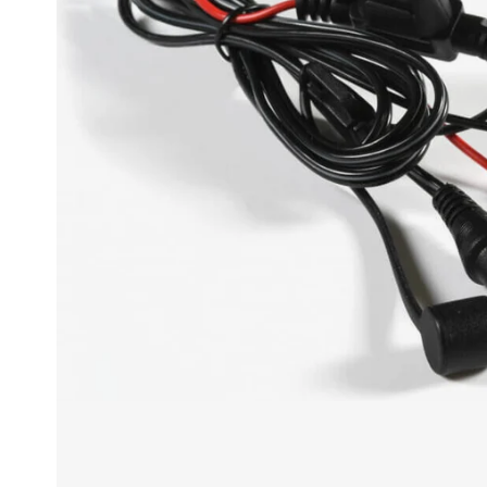
Race
helmen
Retro
helmen
Stille
motorhelmen
Flip
back
helmen
Heren
motorhelmen
Dames
motorhelmen
Kinder
motorhelmen
Scooterhelmen