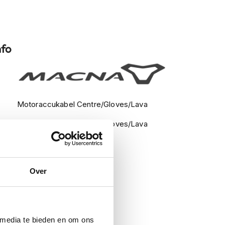
nfo
Motoraccukabel Centre/Gloves/Lava
Motoraccukabel Centre/Gloves/Lava
Kleding Accessoires
Accu's en kabels
Over
 media te bieden en om ons