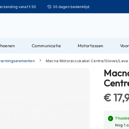
Ga
verzending vanaf € 50
30 dagen bedenktijd
naar
de
inhoud
choenen
Communicatie
Motortassen
Voor
armingselementen
Macna Motoraccukabel Centre/Gloves/Lava
Macna
Centr
€ 17,
Thuisb
Nog 1 o