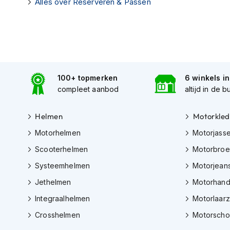
Alles over Reserveren & Passen
kapstok
Motorkleding
Motorjassen
Heren
motorjassen
100+ topmerken
6 winkels i
Dames
compleet aanbod
altijd in de b
motorjassen
Doorwaai
Helmen
Motorkled
motorjassen
Motorhelmen
Motorjass
Waterdichte
Scooterhelmen
Motorbro
motorjassen
Systeemhelmen
Motorjean
Leren
motorjassen
Jethelmen
Motorhan
Integraalhelmen
Motorlaar
Textiele
motorjassen
Crosshelmen
Motorsch
Gore-