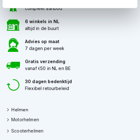
100+ topmerken
i
compleet aanbod
p
b
6 winkels in NL
a
altijd in de buurt
c
k
h
Advies op maat
e
7 dagen per week
l
m
Gratis verzending
e
vanaf €50 in NL en BE
n
30 dagen bedenktijd
H
e
Flexibel retourbeleid
r
e
n
Helmen
m
o
Motorhelmen
t
o
Scooterhelmen
r