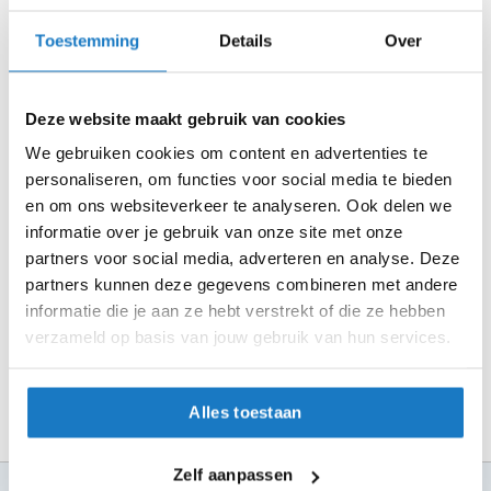
m
e
Controleer de winkelvoorraad in bovenstaande tabel.
Toestemming
Details
Over
n
Voeg het product toe aan je winkelwagen en klik op "Ik
S
ga bestellen".
t
Deze website maakt gebruik van cookies
Selecteer je winkel bij "Vrijblijvende winkelreservering"
i
l
We gebruiken cookies om content en advertenties te
en rond je bestelling af.
l
personaliseren, om functies voor social media te bieden
Seintje ontvangen via e-mail? Kom je artikelen passen in
e
en om ons websiteverkeer te analyseren. Ook delen we
m
de winkel.
informatie over je gebruik van onze site met onze
o
Alles naar tevredenheid? Betaal in de winkel.
t
partners voor social media, adverteren en analyse. Deze
o
partners kunnen deze gegevens combineren met andere
Alles over Reserveren & Passen
r
informatie die je aan ze hebt verstrekt of die ze hebben
h
verzameld op basis van jouw gebruik van hun services.
e
l
m
e
Alles toestaan
n
F
Zelf aanpassen
l