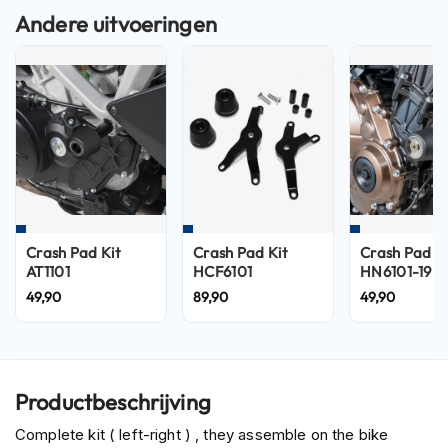
n
H
e
l
m
e
n
m
e
t
z
o
Crash Pad Kit
Crash Pad Kit
Crash Pad Ki
n
AT1101
HCF6101
HN6101-19
n
49,90
89,90
49,90
e
v
i
z
i
e
Productbeschrijving
r
Complete kit ( left-right ) , they assemble on the bike