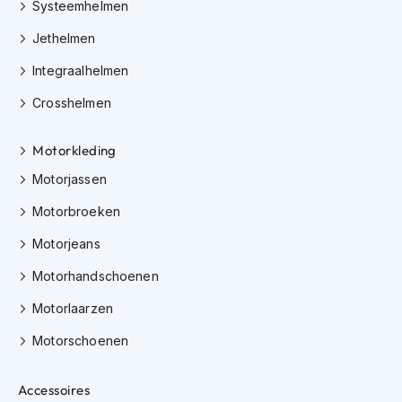
h
Systeemhelmen
e
Jethelmen
l
m
Integraalhelmen
e
n
Crosshelmen
D
a
Motorkleding
m
e
Motorjassen
s
m
Motorbroeken
o
Motorjeans
t
o
Motorhandschoenen
r
h
Motorlaarzen
e
l
Motorschoenen
m
e
n
Accessoires