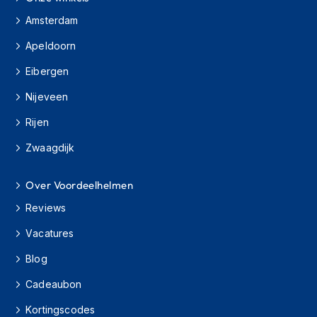
h
Amsterdam
i
o
Apeldoorn
n
h
Eibergen
e
l
Nijeveen
m
e
Rijen
n
Zwaagdijk
V
e
Over Voordeelhelmen
s
p
Reviews
a
h
Vacatures
e
l
Blog
m
e
Cadeaubon
n
Kortingscodes