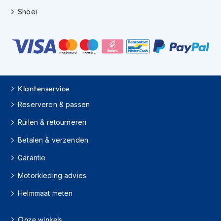
e
Shoei
r
h
e
l
m
e
n
B
Klantenservice
o
Reserveren & passen
x
e
Ruilen & retourneren
r
h
Betalen & verzenden
e
l
Garantie
m
e
Motorkleding advies
n
Helmmaat meten
F
a
s
Onze winkels