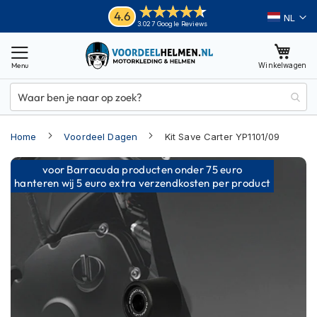
Ga
Helmen
4.6
Taal
3.027 Google Reviews
naar
M
de
o
inhoud
Winkelwagen
t
o
r
h
e
Home
Voordeel Dagen
Kit Save Carter YP1101/09
l
m
Ga
e
voor Barracuda producten onder 75 euro
n
naar
hanteren wij 5 euro extra verzendkosten per product
het
A
einde
d
van
v
e
de
n
afbeeldingen-
t
gallerij
u
r
e