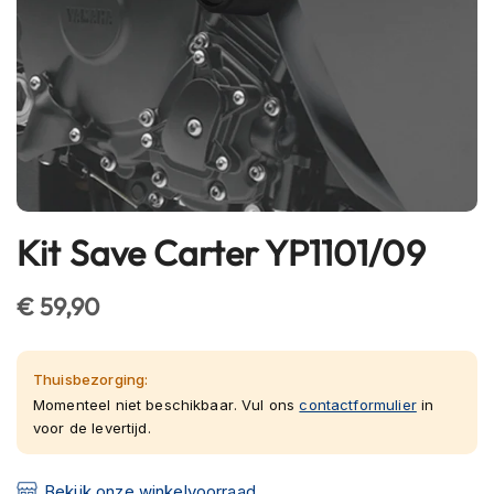
h
e
l
m
e
n
B
l
u
e
Kit Save Carter YP1101/09
Ga
t
o
naar
o
het
€ 59,90
t
begin
h
van
h
e
de
Thuisbezorging:
l
afbeeldingen-
Momenteel niet beschikbaar. Vul ons
contactformulier
in
m
voor de levertijd.
gallerij
e
n
Bekijk onze winkelvoorraad