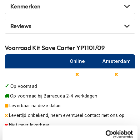
m
Kenmerken
e
n
Reviews
R
a
c
e
Voorraad
Kit Save Carter YP1101/09
h
e
Online
Amsterdam
l
m
e
n
Op voorraad
R
Op voorraad bij Barracuda 2-4 werkdagen
e
t
Leverbaar na deze datum
r
Levertijd onbekend, neem eventueel contact met ons op
o
h
Niet meer leverbaar
e
l
Zo werkt Reserveren & Passen