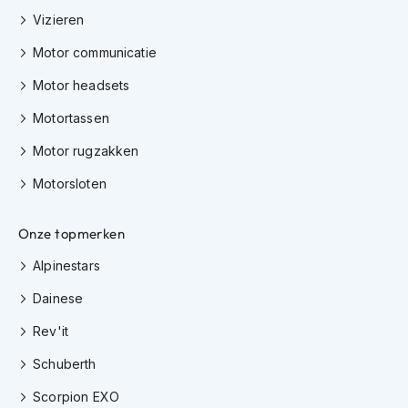
K
Vizieren
i
n
Motor communicatie
d
e
Motor headsets
r
m
Motortassen
o
Motor rugzakken
t
o
Motorsloten
r
h
e
Onze topmerken
l
m
Alpinestars
e
n
Dainese
S
Rev'it
c
o
Schuberth
o
t
Scorpion EXO