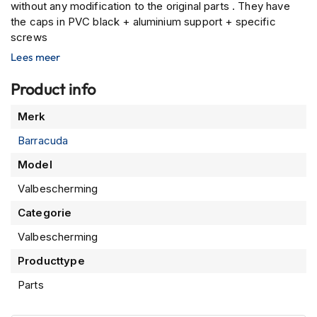
P
without any modification to the original parts . They have
i
the caps in PVC black + aluminium support + specific
l
screws
o
Lees meer
t
e
n
Product info
h
e
Meer
Merk
l
informatie
m
Barracuda
e
Model
n
Valbescherming
P
i
Categorie
n
l
Valbescherming
o
c
Producttype
k
Parts
h
e
l