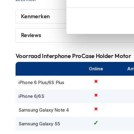
Samsung Galaxy S6
kapstok
Motorkleding
Kenmerken
Motorjassen
Heren
Reviews
motorjassen
Dames
motorjassen
Voorraad
Interphone ProCase Holder Motor
Doorwaai
Online
Am
motorjassen
Waterdichte
iPhone 6 Plus/6S Plus
motorjassen
iPhone 6/6S
Leren
motorjassen
Samsung Galaxy Note 4
Textiele
motorjassen
Samsung Galaxy S5
Gore-