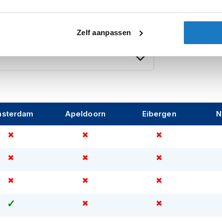
Zelf aanpassen
sterdam
Apeldoorn
Eibergen
N