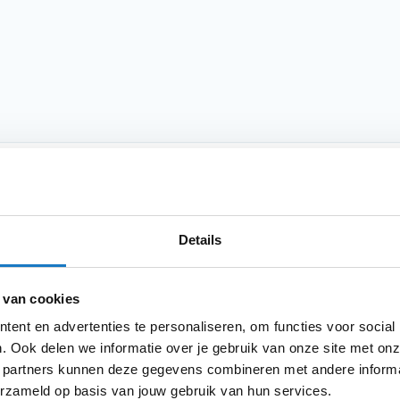
Product i
Meer
nde smartphones voor plaatsing op het
Merk
informatie
Details
sneeuw, schokken en trillingen. Wordt
ing naar de Procase.
Model
 van cookies
Categorie
ent en advertenties te personaliseren, om functies voor social
. Ook delen we informatie over je gebruik van onze site met onz
us
Producttype
 partners kunnen deze gegevens combineren met andere informat
erzameld op basis van jouw gebruik van hun services.