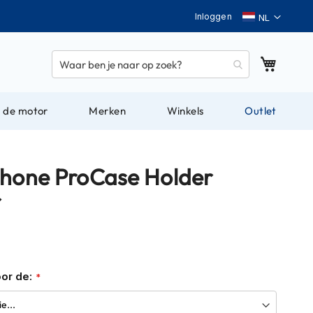
Taal
Inloggen
Winkel
 de motor
Merken
Winkels
Outlet
phone ProCase Holder
r
or de: