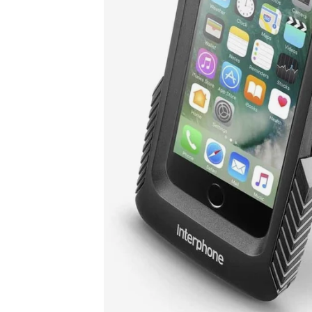
Race
helmen
Retro
helmen
Stille
motorhelmen
Flip
back
helmen
Heren
motorhelmen
Dames
motorhelmen
Kinder
motorhelmen
Scooterhelmen