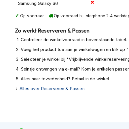
Samsung Galaxy S6
Tex
motorjassen
Op voorraad
Op voorraad bij Interphone 2-4 werkda
Motorbroeken
Zo werkt Reserveren & Passen
Heren
motorbroeken
Controleer de winkelvoorraad in bovenstaande tabel.
Dames
Voeg het product toe aan je winkelwagen en klik op "I
motorbroeken
Selecteer je winkel bij "Vrijblijvende winkelreservering
Doorwaai
Seintje ontvangen via e-mail? Kom je artikelen passen
motorbroeken
Alles naar tevredenheid? Betaal in de winkel.
Waterdichte
motorbroeken
Alles over Reserveren & Passen
Leren
motorbroeken
Textiel
motorbroeken