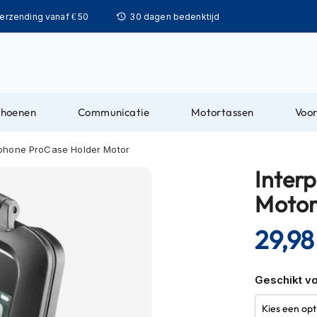
Ga
verzending vanaf € 50
30 dagen bedenktijd
naar
de
inhoud
choenen
Communicatie
Motortassen
Voor
rphone ProCase Holder Motor
Inter
Moto
29,98
Geschikt vo