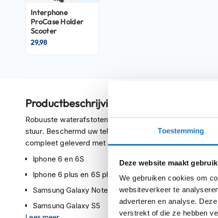
Crosshelmen
Interphone
ProCase Holder
Fietshelmen
Scooter
29,98
Helm
accessoires
Vizieren
Pinlocks
Productbeschrijving
Tear-
offs
Robuuste waterafstotende behuizing voor de onderstaa
Crossbrillen
Toestemming
stuur. Beschermd uw telefoon tegen lichte regen, stof, 
compleet geleverd met stuurbevestiging met snelkoppel
Oordoppen
Iphone 6 en 6S
Onderhoud
Deze website maakt gebruik
helm
Iphone 6 plus en 6S plus
We gebruiken cookies om cont
websiteverkeer te analyseren
Samsung Galaxy Note 3, Note 4 en Galaxy S6 Edge pl
Helm
adverteren en analyse. Deze
houder
Samsung Galaxy S5
verstrekt of die ze hebben v
&
Lees meer