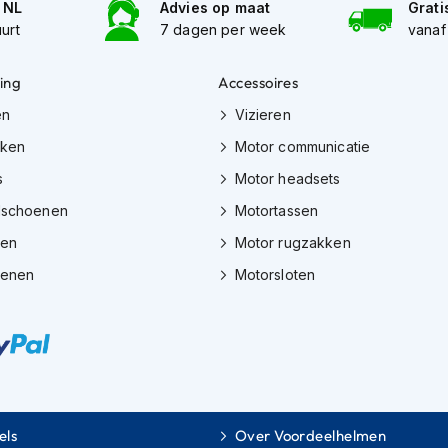
n NL
Advies op maat
Grati
uurt
7 dagen per week
vanaf
ing
Accessoires
en
Vizieren
eken
Motor communicatie
s
Motor headsets
dschoenen
Motortassen
zen
Motor rugzakken
oenen
Motorsloten
els
Over Voordeelhelmen