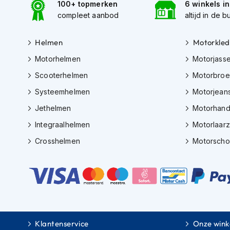
Gore-
100+ topmerken
6 winkels i
Tex
compleet aanbod
altijd in de b
motorbroeken
Helmen
Motorkled
Kevlar
motorbroeken
Motorhelmen
Motorjass
Cargo
Scooterhelmen
Motorbro
motorbroeken
Systeemhelmen
Motorjean
Motorjeans
Jethelmen
Motorhan
Motorpakken
Integraalhelmen
Motorlaar
Heren
Crosshelmen
Motorsch
motorpak
Dames
motorpak
Eendelig
motorpak
Tweedelig
Klantenservice
Onze wink