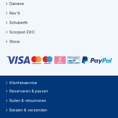
e
Dainese
r
h
Rev'it
e
l
Schuberth
m
e
Scorpion EXO
n
Shoei
B
o
x
e
r
h
e
l
Klantenservice
m
Reserveren & passen
e
n
Ruilen & retourneren
F
Betalen & verzenden
a
s