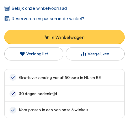
C
a
Bekijk onze winkelvoorraad
r
b
Reserveren en passen in de winkel?
o
n
h
In Winkelwagen
e
l
m
Verlanglijst
Vergelijken
e
n
E
n
d
u
r
o
h
e
l
m
e