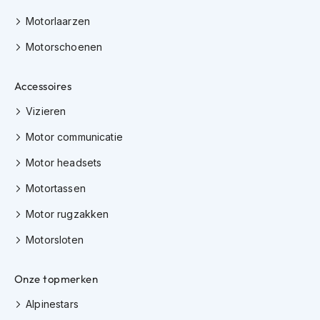
K
Motorlaarzen
i
n
Motorschoenen
d
e
r
Accessoires
m
o
Vizieren
t
o
Motor communicatie
r
h
Motor headsets
e
l
Motortassen
m
Motor rugzakken
e
n
Motorsloten
S
c
Onze topmerken
o
o
Alpinestars
t