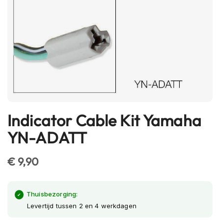
h
e
l
m
e
n
B
l
u
e
t
Indicator Cable Kit Yamaha
Ga
o
naar
o
YN-ADATT
t
het
h
begin
h
€ 9,90
van
e
l
de
m
afbeeldingen-
e
Thuisbezorging:
gallerij
n
Levertijd tussen 2 en 4 werkdagen