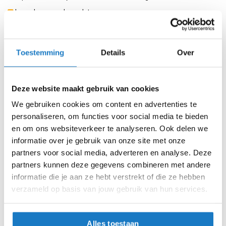
m
e
Leverbaar na deze datum
n
Levertijd onbekend, neem eventueel contact met ons op
S
Niet meer leverbaar
t
Toestemming
Details
Over
i
Zo werkt Reserveren & Passen
l
l
Controleer de winkelvoorraad in bovenstaande tabel.
Deze website maakt gebruik van cookies
e
Voeg het product toe aan je winkelwagen en klik op "Ik
m
We gebruiken cookies om content en advertenties te
o
ga bestellen".
personaliseren, om functies voor social media te bieden
t
Selecteer je winkel bij "Vrijblijvende winkelreservering"
o
en om ons websiteverkeer te analyseren. Ook delen we
r
en rond je bestelling af.
informatie over je gebruik van onze site met onze
h
partners voor social media, adverteren en analyse. Deze
Seintje ontvangen via e-mail? Kom je artikelen passen in
e
partners kunnen deze gegevens combineren met andere
l
de winkel.
m
informatie die je aan ze hebt verstrekt of die ze hebben
Alles naar tevredenheid? Betaal in de winkel.
e
verzameld op basis van jouw gebruik van hun services.
n
Alles over Reserveren & Passen
F
Alles toestaan
l