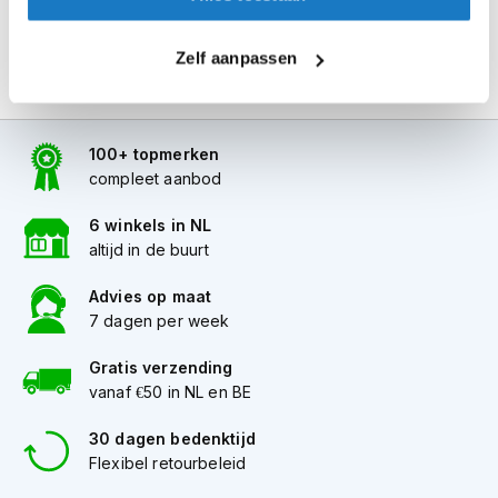
i
p
Zelf aanpassen
b
a
c
k
h
100+ topmerken
e
compleet aanbod
l
m
6 winkels in NL
e
n
altijd in de buurt
H
Advies op maat
e
7 dagen per week
r
e
Gratis verzending
n
vanaf €50 in NL en BE
m
o
30 dagen bedenktijd
t
o
Flexibel retourbeleid
r