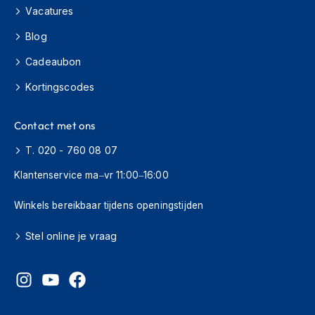
H
Vacatures
e
r
Blog
e
n
Cadeaubon
s
c
Kortingscodes
o
o
t
Contact met ons
e
T. 020 - 760 08 07
r
h
Klantenservice ma–vr 11:00–16:00
e
l
m
Winkels bereikbaar tijdens openingstijden
e
n
Stel online je vraag
D
a
m
e
s