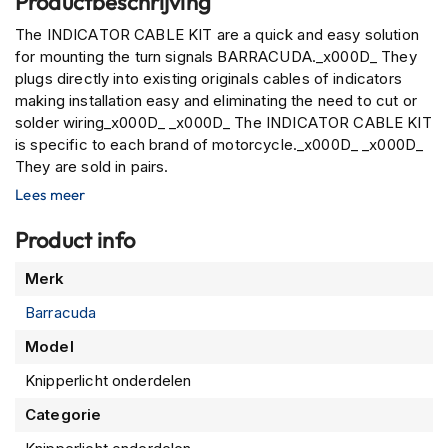
Productbeschrijving
P
i
The INDICATOR CABLE KIT are a quick and easy solution
l
for mounting the turn signals BARRACUDA._x000D_ They
o
plugs directly into existing originals cables of indicators
t
e
making installation easy and eliminating the need to cut or
n
solder wiring_x000D_ _x000D_ The INDICATOR CABLE KIT
h
is specific to each brand of motorcycle._x000D_ _x000D_
e
They are sold in pairs.
l
Lees meer
m
e
n
Product info
P
Meer
Merk
i
informatie
n
Barracuda
l
Model
o
c
Knipperlicht onderdelen
k
h
Categorie
e
l