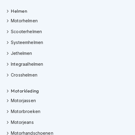
h
e
Helmen
l
m
Motorhelmen
e
n
Scooterhelmen
D
Systeemhelmen
a
Jethelmen
m
e
Integraalhelmen
s
m
Crosshelmen
o
t
o
Motorkleding
r
h
Motorjassen
e
l
Motorbroeken
m
e
Motorjeans
n
Motorhandschoenen