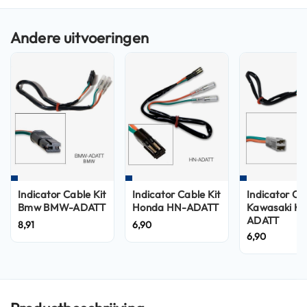
n
H
e
l
m
e
n
m
e
t
z
o
n
n
Indicator Cable Kit
Indicator Cable Kit
Indicator Ca
e
Bmw BMW-ADATT
Honda HN-ADATT
Kawasaki K
v
ADATT
8,91
6,90
i
6,90
z
i
e
r