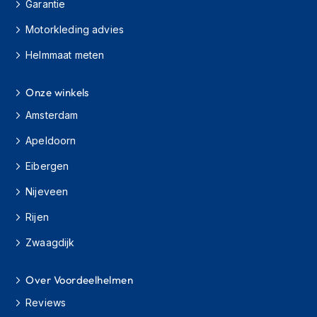
Garantie
h
i
Motorkleding advies
o
n
Helmmaat meten
h
e
l
Onze winkels
m
Amsterdam
e
n
Apeldoorn
V
Eibergen
e
s
Nijeveen
p
a
Rijen
h
e
Zwaagdijk
l
m
Over Voordeelhelmen
e
n
Reviews