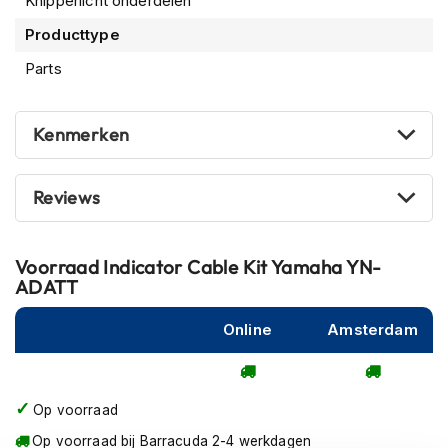
Knipperlicht onderdelen
m
e
Producttype
n
Parts
R
a
c
Kenmerken
e
h
e
Reviews
l
m
e
n
Voorraad
Indicator Cable Kit Yamaha YN-
ADATT
R
e
Online
Amsterdam
t
r
o
h
Op voorraad
e
l
Op voorraad bij Barracuda 2-4 werkdagen