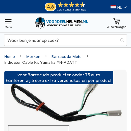
Ga
Helmen
4.6
Taal
3.027 Google Reviews
naar
M
de
o
inhoud
Winkelwagen
t
o
r
h
e
Home
Merken
Barracuda Moto
l
m
Indicator Cable Kit Yamaha YN-ADATT
e
Ga
n
voor Barracuda producten onder 75 euro
naar
hanteren wij 5 euro extra verzendkosten per product
A
het
d
einde
v
van
e
n
de
t
afbeeldingen-
u
gallerij
r
e