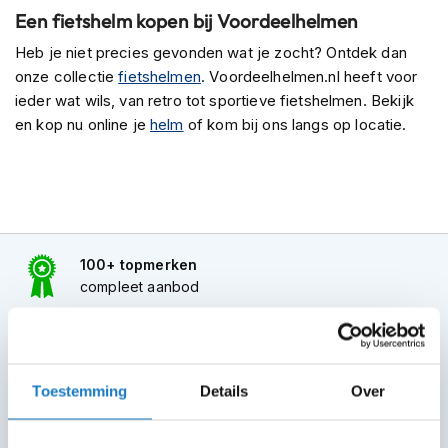
P
Een fietshelm kopen bij Voordeelhelmen
i
l
Heb je niet precies gevonden wat je zocht? Ontdek dan
o
onze collectie
fietshelmen
. Voordeelhelmen.nl heeft voor
t
ieder wat wils, van retro tot sportieve fietshelmen. Bekijk
e
n
en kop nu online je
helm
of kom bij ons langs op locatie.
h
e
l
m
e
n
100+ topmerken
P
compleet aanbod
i
n
6 winkels in NL
l
o
altijd in de buurt
c
k
Toestemming
Details
Over
Advies op maat
h
7 dagen per week
e
l