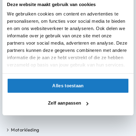
Gratis verzending
Deze website maakt gebruik van cookies
m
vanaf €50 in NL en BE
e
We gebruiken cookies om content en advertenties te
n
personaliseren, om functies voor social media te bieden
30 dagen bedenktijd
R
en om ons websiteverkeer te analyseren. Ook delen we
Flexibel retourbeleid
a
informatie over je gebruik van onze site met onze
c
partners voor social media, adverteren en analyse. Deze
e
Helmen
partners kunnen deze gegevens combineren met andere
h
e
informatie die je aan ze hebt verstrekt of die ze hebben
Motorhelmen
l
verzameld op basis van jouw gebruik van hun services.
m
Scooterhelmen
e
n
Systeemhelmen
Alles toestaan
R
Jethelmen
e
Integraalhelmen
t
Zelf aanpassen
r
Crosshelmen
o
h
e
Motorkleding
l