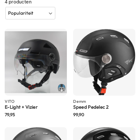
4
producten
h
e
l
m
e
n
B
l
u
e
t
o
o
t
h
h
VITO
Demm
e
E-Light + Vizier
Speed Pedelec 2
l
79,95
99,90
m
e
n