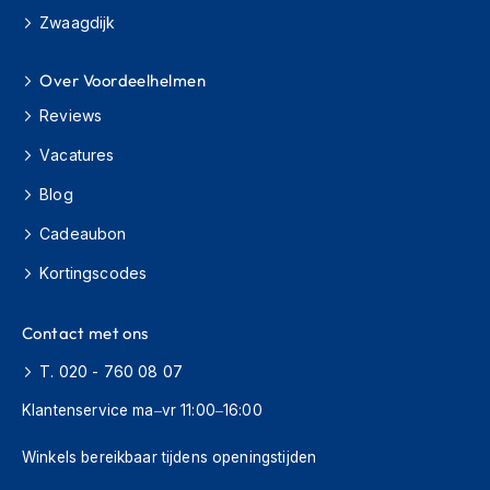
K
Zwaagdijk
i
n
d
Over Voordeelhelmen
e
Reviews
r
m
Vacatures
o
t
Blog
o
r
Cadeaubon
h
e
Kortingscodes
l
m
e
Contact met ons
n
T. 020 - 760 08 07
S
Klantenservice ma–vr 11:00–16:00
c
o
o
Winkels bereikbaar tijdens openingstijden
t