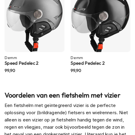
C
a
r
b
o
n
h
e
l
m
Demm
Demm
e
Speed Pedelec 2
Speed Pedelec 2
n
99,90
99,90
E
n
d
u
Voordelen van een fietshelm met vizier
r
o
Een fietshelm met geïntegreerd vizier is de perfecte
h
oplossing voor (brildragende) fietsers en wielrenners. Niet
e
alleen is een vizier op je fietshelm handig tegen de wind,
l
regen en vliegjes, maar ook bijvoorbeeld tegen de zon in
m
e
het geval van een donkergetint vizier. Uiteraard kun je het