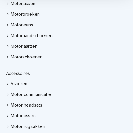
m
Motorjassen
e
n
Motorbroeken
S
Motorjeans
t
Motorhandschoenen
i
l
Motorlaarzen
l
e
Motorschoenen
m
o
t
Accessoires
o
r
Vizieren
h
e
Motor communicatie
l
m
Motor headsets
e
n
Motortassen
F
Motor rugzakken
l