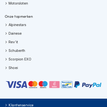
Motorsloten
i
p
b
Onze topmerken
a
c
Alpinestars
k
h
Dainese
e
l
Rev'it
m
e
Schuberth
n
Scorpion EXO
H
e
Shoei
r
e
n
m
o
t
o
r
Klantenservice