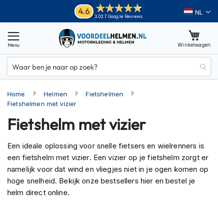
Ga
Helmen
4.6
Taal
3.027 Google Reviews
naar
M
de
o
inhoud
Winkelwagen
t
o
r
h
e
Home
Helmen
Fietshelmen
l
m
Fietshelmen met vizier
e
Fietshelm met vizier
n
A
Een ideale oplossing voor snelle fietsers en wielrenners is
d
een fietshelm met vizier. Een vizier op je fietshelm zorgt er
v
namelijk voor dat wind en vliegjes niet in je ogen komen op
e
n
hoge snelheid. Bekijk onze bestsellers hier en bestel je
t
helm direct online.
u
r
e