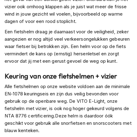
n
vizier ook omhoog klappen als je juist wat meer de frisse
wind in jouw gezicht wil voelen, bijvoorbeeld op warme
H
dagen of voor een rood stoplicht.
e
l
Een fietshelm draag je daarnaast voor de veiligheid, zeker
m
aangezien er nog altijd veel verkeersongelukken gebeuren
e
n
waar fietser bij betrokken zijn. Een helm voor op de fiets
m
vermindert de kans op (ernstig) hersenletsel en zorgt
e
ervoor dat jij met een gerust gevoel de weg op kunt.
t
z
o
Keuring van onze fietshelmen + vizier
n
n
Alle fietshelmen op onze website voldoen aan de minimale
e
EN-1078 keuringseis en zijn dus veilig bevonden voor
v
gebruik op de openbare weg. De VITO E-Light, onze
i
fietshelm met vizier, is ook nog hoger gekeurd volgens de
z
i
NTA 8776 certificering.Deze helm is daardoor óók
e
geschikt voor gebruik alle snorfietsen en snorscooters met
r
blauw kenteken.