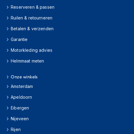
h
e
Reserveren & passen
l
Ruilen & retourneren
m
e
Betalen & verzenden
n
Garantie
D
a
Motorkleding advies
m
e
Helmmaat meten
s
m
o
Onze winkels
t
Amsterdam
o
r
Apeldoorn
h
e
Eibergen
l
m
Nijeveen
e
n
Rijen