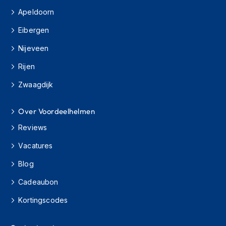
H
Apeldoorn
e
r
Eibergen
e
n
Nijeveen
s
c
Rijen
o
o
Zwaagdijk
t
e
r
Over Voordeelhelmen
h
e
Reviews
l
Vacatures
m
e
Blog
n
Cadeaubon
D
a
Kortingscodes
m
e
s