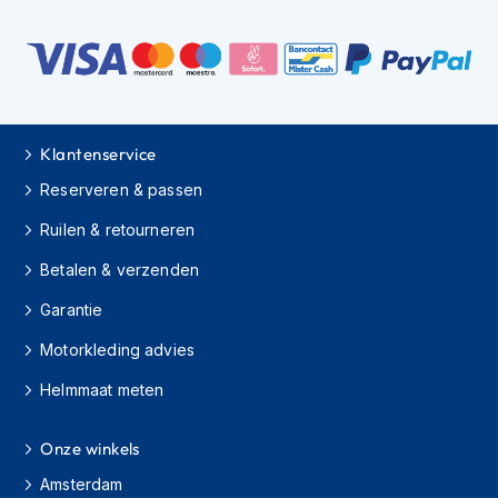
h
i
o
n
h
e
l
Klantenservice
m
e
Reserveren & passen
n
Ruilen & retourneren
V
Betalen & verzenden
e
s
Garantie
p
a
Motorkleding advies
h
e
Helmmaat meten
l
m
e
Onze winkels
n
Amsterdam