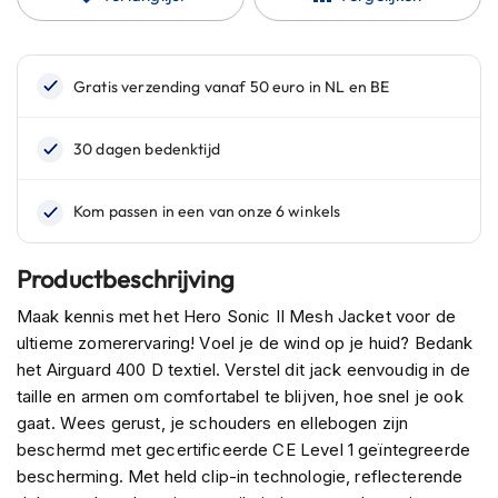
n
H
e
l
m
e
n
m
e
t
z
o
Productbeschrijving
n
n
Maak kennis met het Hero Sonic II Mesh Jacket voor de
e
ultieme zomerervaring! Voel je de wind op je huid? Bedank
v
het Airguard 400 D textiel. Verstel dit jack eenvoudig in de
i
taille en armen om comfortabel te blijven, hoe snel je ook
z
i
gaat. Wees gerust, je schouders en ellebogen zijn
e
beschermd met gecertificeerde CE Level 1 geïntegreerde
r
bescherming. Met held clip-in technologie, reflecterende