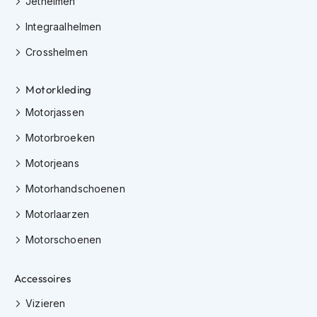
Jethelmen
K
i
Integraalhelmen
n
d
Crosshelmen
e
r
Motorkleding
m
o
Motorjassen
t
o
Motorbroeken
r
h
Motorjeans
e
l
Motorhandschoenen
m
e
Motorlaarzen
n
Motorschoenen
S
c
Accessoires
o
o
Vizieren
t