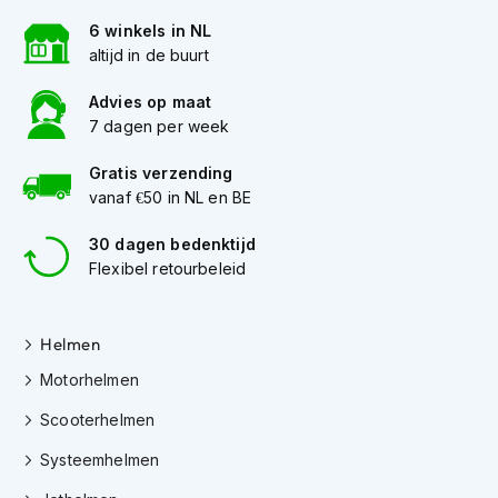
h
e
6 winkels in NL
l
altijd in de buurt
m
e
Advies op maat
n
7 dagen per week
D
Gratis verzending
a
m
vanaf €50 in NL en BE
e
s
30 dagen bedenktijd
m
Flexibel retourbeleid
o
t
o
Helmen
r
h
Motorhelmen
e
l
Scooterhelmen
m
e
Systeemhelmen
n