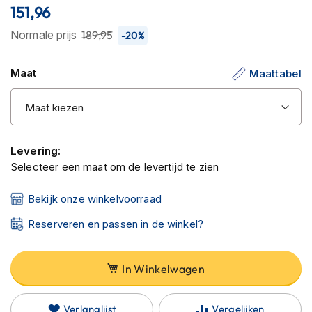
C
151,96
van
a
r
de
Normale prijs
189,95
-20%
b
afbeeldingen-
o
gallerij
n
Maat
Maattabel
h
e
l
m
e
n
Levering:
Selecteer een maat om de levertijd te zien
E
n
Bekijk onze winkelvoorraad
d
u
Reserveren en passen in de winkel?
r
o
h
In Winkelwagen
e
l
m
Verlanglijst
Vergelijken
e