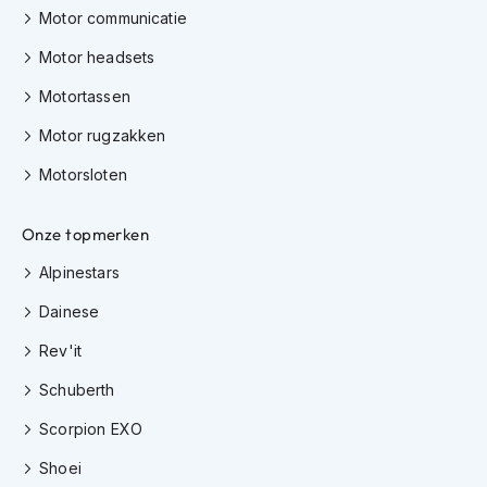
e
Motor communicatie
r
h
Motor headsets
e
l
Motortassen
m
e
Motor rugzakken
n
Motorsloten
B
o
Onze topmerken
x
e
Alpinestars
r
h
Dainese
e
l
Rev'it
m
e
Schuberth
n
Scorpion EXO
F
a
Shoei
s