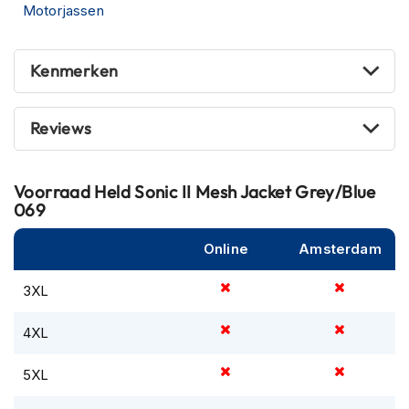
Motorjassen
m
e
n
Kenmerken
R
a
c
Reviews
e
h
e
l
Voorraad
Held Sonic II Mesh Jacket Grey/Blue
m
069
e
n
Online
Amsterdam
R
3XL
e
t
r
4XL
o
h
5XL
e
l