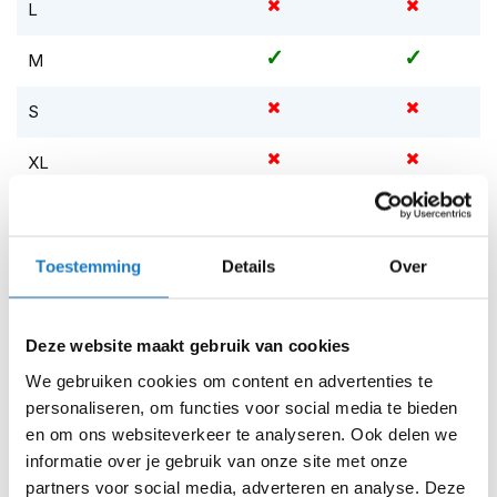
m
L
e
n
M
S
S
t
i
l
XL
l
e
XXL
m
o
t
Op voorraad
Toestemming
Details
Over
o
Op voorraad bij Held 4-7 werkdagen
r
h
Leverbaar na deze datum
e
Deze website maakt gebruik van cookies
l
Levertijd onbekend, neem eventueel contact met ons op
We gebruiken cookies om content en advertenties te
m
Niet meer leverbaar
personaliseren, om functies voor social media te bieden
e
n
en om ons websiteverkeer te analyseren. Ook delen we
Zo werkt Reserveren & Passen
informatie over je gebruik van onze site met onze
F
Controleer de winkelvoorraad in bovenstaande tabel.
partners voor social media, adverteren en analyse. Deze
l