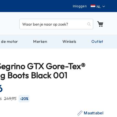
Taal
Inloggen
Winkel
 de motor
Merken
Winkels
Outlet
Segrino GTX Gore-Tex®
ng Boots Black 001
6
js
249,95
-20%
Maattabel