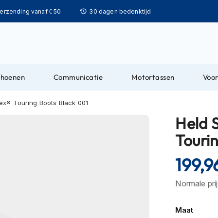
Ga
verzending vanaf € 50
30 dagen bedenktijd
naar
de
inhoud
choenen
Communicatie
Motortassen
Voor
x® Touring Boots Black 001
Held 
Touri
199,9
Normale pri
Maat