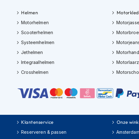
Gore-
Tex
Helmen
Motorkled
motorbroeken
Motorhelmen
Motorjass
Kevlar
Scooterhelmen
Motorbro
motorbroeken
Systeemhelmen
Motorjean
Cargo
motorbroeken
Jethelmen
Motorhan
Integraalhelmen
Motorlaar
Motorjeans
Crosshelmen
Motorsch
Motorpakken
Heren
motorpak
Dames
motorpak
Eendelig
Klantenservice
Onze wink
motorpak
Reserveren & passen
Amsterda
Tweedelig