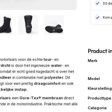
Product i
Meer
motorlaars voor de echte
tour
- en
Merk
informatie
rdicht
is door het ingenieuze
water
- en
 omdat er echt goed nagedacht is over het
ndleer
in combinatie met
polyester
. Dit
Model
rgt voor een prettig
draagcomfort
en ook
Kleurstelling
kelijke
instap
.
rlaars
een
Gore
-
Tex
®
membraan
direct
Producttype
nde in de motorindustrie. Praktische met alle
Categorie
men. En zij zijn beroemd om hun