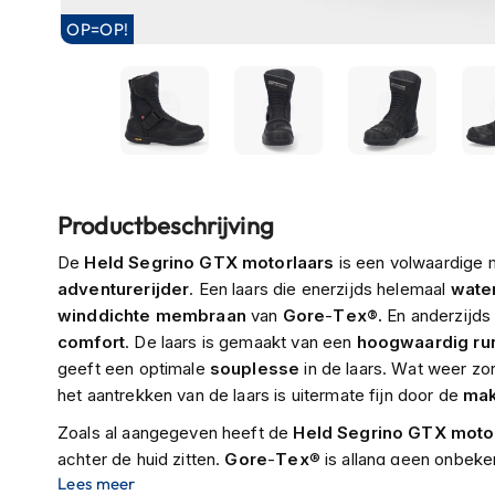
Boxer
OP=OP!
helmen
Fashion
helmen
Vespa
helmen
Ga
Heren
Productbeschrijving
naar
scooterhelmen
het
De
Held Segrino GTX motorlaars
is een volwaardige 
begin
Dames
adventurerijder
. Een laars die enerzijds helemaal
wate
van
scooterhelmen
winddichte
membraan
van
Gore
-
Tex®.
En anderzijds
de
comfort
. De laars is gemaakt van een
hoogwaardig ru
Kinder
afbeeldingen-
geeft een optimale
souplesse
in de laars. Wat weer zo
scooterhelmen
gallerij
het aantrekken van de laars is uitermate fijn door de
mak
Systeemhelmen
Zoals al aangegeven heeft de
Held
Segrino
GTX
moto
Jethelmen
achter de huid zitten.
Gore
-
Tex
® is allang geen onbeke
Lees meer
Integraalhelmen
merken in de wereld werkt
Gore
-
Tex
® tegenwoordig sa