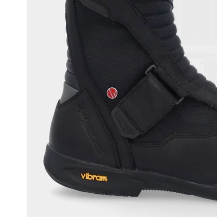
Race
helmen
Retro
helmen
Stille
motorhelmen
Flip
back
helmen
Heren
motorhelmen
Dames
motorhelmen
Kinder
motorhelmen
Scooterhelmen