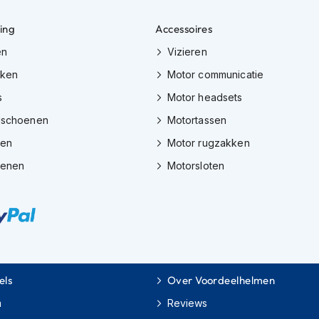
ing
Accessoires
en
Vizieren
eken
Motor communicatie
s
Motor headsets
dschoenen
Motortassen
zen
Motor rugzakken
oenen
Motorsloten
els
Over Voordeelhelmen
m
Reviews