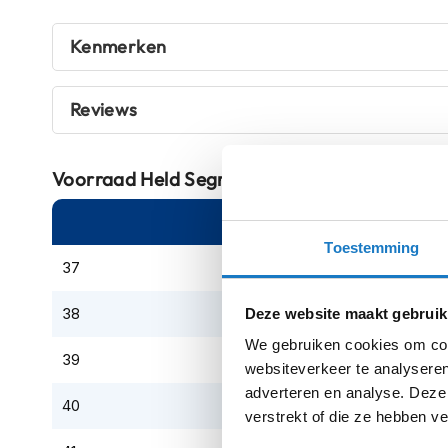
fantastische
membranen
.
Crosshelmen
Kenmerken
Maar daar blijft het niet bij, bij de
Held Segrino GTX
. Z
Fietshelmen
scheen en enkelbescherming. Een van de meest bescher
Helm
enorm sterk. De zool van de laars uitgevoerd met een
an
Reviews
accessoires
ontwikkeld dat het in de meest slechte omstandigheden
Vizieren
Held Segrino GTX
dan ook echt een volwaardige
allro
Pinlocks
Voorraad
Held Segrino GTX Gore-Tex® Touri
Tear-
Online
Am
offs
Toestemming
Crossbrillen
37
Oordoppen
38
Deze website maakt gebruik
Onderhoud
We gebruiken cookies om cont
helm
39
websiteverkeer te analyseren
Helm
adverteren en analyse. Deze
40
houder
verstrekt of die ze hebben v
&