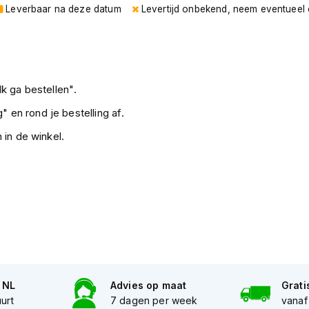
Leverbaar na deze datum
Levertijd onbekend, neem eventueel
k ga bestellen".
" en rond je bestelling af.
 in de winkel.
n NL
Advies op maat
Grati
uurt
7 dagen per week
vanaf