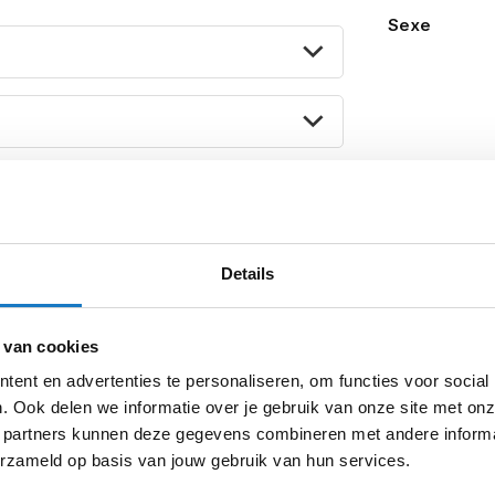
Sexe
e is namelijk ook voorzien van
glasvezel
mende materialen van dit moment. Licht en
tislip
zool
van
Vibram
, een zool dusdanig
 je
grip
excessief vergroot. Daarom is de
ad
laars
.
ng Boots Black 001
sterdam
Apeldoorn
Eibergen
N
Details
 van cookies
ent en advertenties te personaliseren, om functies voor social
. Ook delen we informatie over je gebruik van onze site met onz
 partners kunnen deze gegevens combineren met andere informat
erzameld op basis van jouw gebruik van hun services.