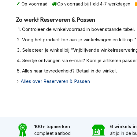
Op voorraad
Op voorraad bij Held 4-7 werkdagen
Tex
motorjassen
Zo werkt Reserveren & Passen
Motorbroeken
Controleer de winkelvoorraad in bovenstaande tabel.
Heren
motorbroeken
Voeg het product toe aan je winkelwagen en klik op "I
Dames
Selecteer je winkel bij "Vrijblijvende winkelreservering
motorbroeken
Seintje ontvangen via e-mail? Kom je artikelen passen
Doorwaai
Alles naar tevredenheid? Betaal in de winkel.
motorbroeken
Alles over Reserveren & Passen
Waterdichte
motorbroeken
Leren
motorbroeken
Textiel
100+ topmerken
6 winkels i
motorbroeken
compleet aanbod
altijd in de b