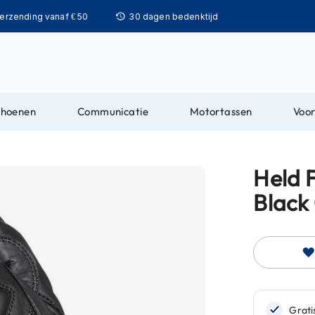
Ga
verzending vanaf € 50
30 dagen bedenktijd
naar
de
inhoud
choenen
Communicatie
Motortassen
Voor
Held F
Black