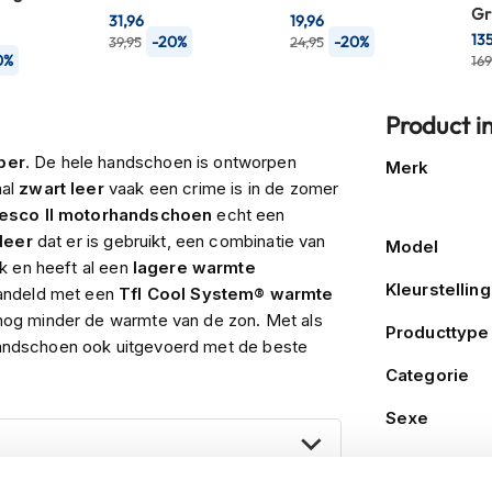
Gr
31,96
19,96
13
-20%
-20%
39,95
24,95
0%
169
Product i
Meer
per
. De hele handschoen is ontworpen
Merk
informatie
aal
zwart leer
vaak een crime is in de zomer
resco II motorhandschoen
echt een
leer
dat er is gebruikt, een combinatie van
Model
rk en heeft al een
lagere warmte
Kleurstelling
handeld met een
Tfl Cool System® warmte
nog minder de warmte van de zon. Met als
Producttype
 handschoen ook uitgevoerd met de beste
escherming
. Een uitermate goed ontwikkeld
Categorie
ij op zoek bent naar een echte serieuze
Sexe
 geschikte kandidaat.