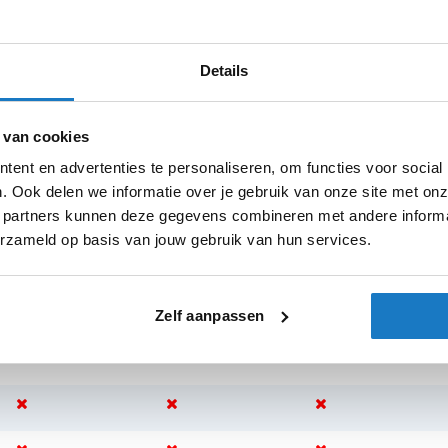
Details
 001
sterdam
Apeldoorn
Eibergen
N
 van cookies
ent en advertenties te personaliseren, om functies voor social
. Ook delen we informatie over je gebruik van onze site met onz
 partners kunnen deze gegevens combineren met andere informat
erzameld op basis van jouw gebruik van hun services.
Zelf aanpassen