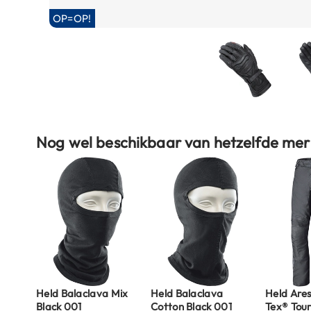
Boxer
OP=OP!
helmen
Fashion
helmen
Vespa
helmen
Ga
Heren
Nog wel beschikbaar van hetzelfde mer
naar
scooterhelmen
het
begin
Dames
van
scooterhelmen
de
Kinder
afbeeldingen-
scooterhelmen
gallerij
Systeemhelmen
Jethelmen
Held Balaclava Mix
Held Balaclava
Held Are
Integraalhelmen
Black 001
Cotton Black 001
Tex® Tour