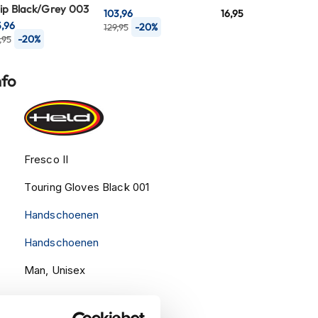
ip Black/Grey 003
103,96
16,95
5,96
-20%
129,95
-20%
,95
nfo
Fresco II
Touring Gloves Black 001
Handschoenen
Handschoenen
Man, Unisex