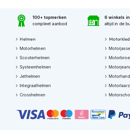
motorpak
Motorhoodies
100+ topmerken
6 winkels i
Regenkleding
compleet aanbod
altijd in de b
Onderkleding
Helmen
Motorkled
Balaclavas
en
Motorhelmen
Motorjass
helmmutsen
Scooterhelmen
Motorbro
Koelvesten
Systeemhelmen
Motorjean
Motorsokken
Jethelmen
Motorhan
Nekwarmers
Integraalhelmen
Motorlaar
en
Crosshelmen
Motorsch
windcollars
Verwarmde
onderkleding
Protectie