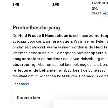
Black 001
5,95
3,95
Crosshelmen
319,-
-2
399,95
Fietshelmen
Helm
Productbeschrijving
accessoires
Vizieren
De
Held Fresco II Handschoen
is echt een
zomertop
speciaal voor die
warmere
dagen
. Waar leer en helem
Pinlocks
omdat ze behoorlijk
warm
kunnen worden is de
Held F
Tear-
vreemde eend in de bijt. Te beginnen met het
speciale 
offs
kangoeroeleer
en
rundleer
dat is van zichzelf erg ste
Crossbrillen
absorbering
. Maar omdat het leer ook nog eens is be
reflecterende
behandeling
absorbeert de buitenlaag 
Oordoppen
resultaat dat jouw handen
koel
blijven. Uiteraard is de
Onderhoud
veiligheidsaspecten
zoals
Temperfoam®
knokkelb
Lees meer
helm
schuim dat jouw knokkels en hand goed beschermd. Als j
zomerhandschoen
, dan is de
Held
Fresco II
zeker een
Helm
Kenmerken
houder
&