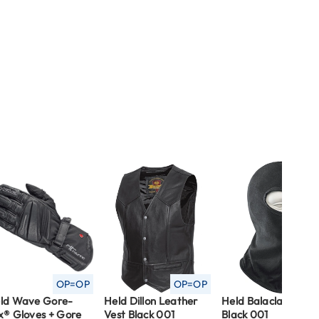
OP=OP
OP=OP
ld Wave Gore-
Held Dillon Leather
Held Balaclava Silk
x® Gloves + Gore
Vest Black 001
Black 001