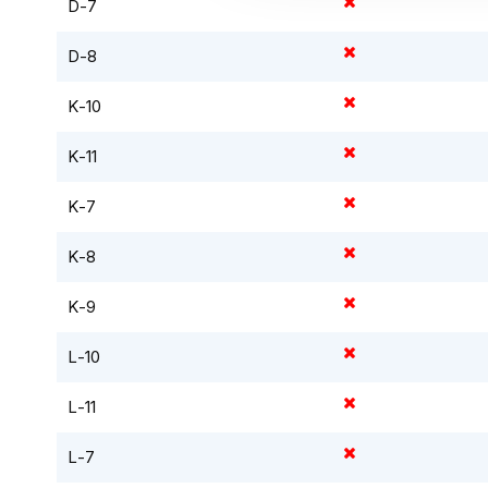
D-7
Tex
motorjassen
D-8
Motorbroeken
K-10
Heren
motorbroeken
K-11
Dames
motorbroeken
K-7
Doorwaai
K-8
motorbroeken
Waterdichte
K-9
motorbroeken
L-10
Leren
motorbroeken
L-11
Textiel
motorbroeken
L-7