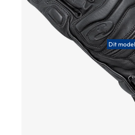
Race
helmen
Retro
helmen
Stille
Dit model
motorhelmen
Flip
back
helmen
Heren
motorhelmen
Dames
motorhelmen
Kinder
motorhelmen
Scooterhelmen