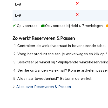
Gore-
L-8
Tex
motorbroeken
L-9
Kevlar
Op voorraad
Op voorraad bij Held 4-7 werkdagen
motorbroeken
Cargo
Zo werkt Reserveren & Passen
motorbroeken
Controleer de winkelvoorraad in bovenstaande tabel.
Motorjeans
Voeg het product toe aan je winkelwagen en klik op "I
Motorpakken
Selecteer je winkel bij "Vrijblijvende winkelreservering
Heren
motorpak
Seintje ontvangen via e-mail? Kom je artikelen passen
Dames
Alles naar tevredenheid? Betaal in de winkel.
motorpak
Alles over Reserveren & Passen
Eendelig
motorpak
Tweedelig