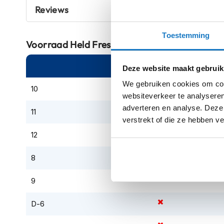
kapstok
Reviews
Motorkleding
Toestemming
Motorjassen
Voorraad
Held Fresco II Touring Gloves Black
Heren
motorjassen
Online
Am
Deze website maakt gebruik
Dames
We gebruiken cookies om cont
10
motorjassen
websiteverkeer te analyseren
Doorwaai
adverteren en analyse. Deze
11
motorjassen
verstrekt of die ze hebben v
12
Waterdichte
motorjassen
8
Leren
motorjassen
9
Textiele
D-6
motorjassen
Gore-