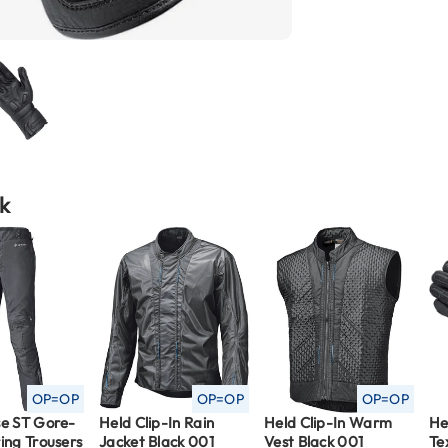
k
OP=OP
OP=OP
OP=OP
se ST Gore-
Held Clip-In Rain
Held Clip-In Warm
He
ing Trousers
Jacket Black 001
Vest Black 001
Te