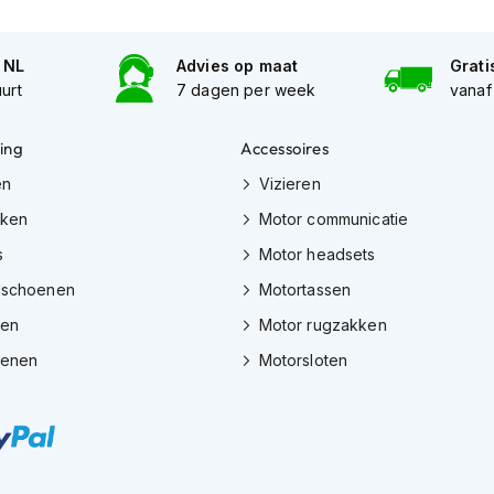
n NL
Advies op maat
Grati
uurt
7 dagen per week
vanaf
ing
Accessoires
en
Vizieren
eken
Motor communicatie
s
Motor headsets
dschoenen
Motortassen
zen
Motor rugzakken
oenen
Motorsloten