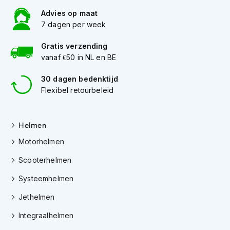
h
e
Advies op maat
l
7 dagen per week
m
e
Gratis verzending
n
vanaf €50 in NL en BE
D
30 dagen bedenktijd
a
Flexibel retourbeleid
m
e
s
m
Helmen
o
t
Motorhelmen
o
r
Scooterhelmen
h
Systeemhelmen
e
l
Jethelmen
m
e
Integraalhelmen
n