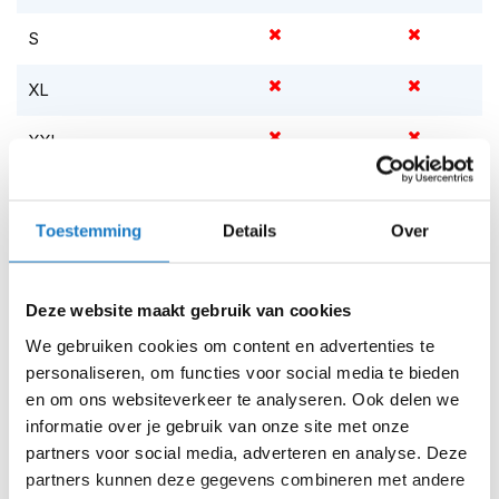
m
e
S
n
XL
S
t
i
XXL
l
l
Op voorraad
e
m
Op voorraad bij Held 4-7 werkdagen
Toestemming
Details
Over
o
Leverbaar na deze datum
t
o
Levertijd onbekend, neem eventueel contact met ons op
r
Deze website maakt gebruik van cookies
h
Niet meer leverbaar
We gebruiken cookies om content en advertenties te
e
l
Zo werkt Reserveren & Passen
personaliseren, om functies voor social media te bieden
m
en om ons websiteverkeer te analyseren. Ook delen we
Controleer de winkelvoorraad in bovenstaande tabel.
e
informatie over je gebruik van onze site met onze
n
Voeg het product toe aan je winkelwagen en klik op "Ik
partners voor social media, adverteren en analyse. Deze
ga bestellen".
F
partners kunnen deze gegevens combineren met andere
l