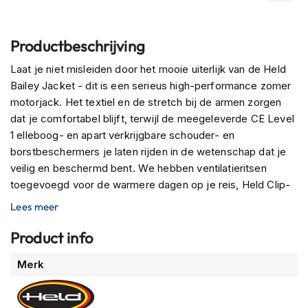
n
H
Productbeschrijving
e
l
Laat je niet misleiden door het mooie uiterlijk van de Held
m
Bailey Jacket - dit is een serieus high-performance zomer
e
n
motorjack. Het textiel en de stretch bij de armen zorgen
m
dat je comfortabel blijft, terwijl de meegeleverde CE Level
e
1 elleboog- en apart verkrijgbare schouder- en
t
borstbeschermers je laten rijden in de wetenschap dat je
z
o
veilig en beschermd bent. We hebben ventilatieritsen
n
toegevoegd voor de warmere dagen op je reis, Held Clip-
n
in Technologie zodat je je jas precies aan je stijl kunt
e
Lees meer
aanpassen, en een optionele Held Drinkzak om je tijdens
v
i
het rijden gehydrateerd te houden. Met 4 voorzakken, 2
Product info
z
binnenzakken, verstelbare taille en armen, en de
i
Meer
Merk
mogelijkheid om je favoriete broek aan de rits te
e
informatie
bevestigen, heeft de Bailey Jacket alle bescherming en
r
comfort die je nodig hebt voor een rit die net zo stijlvol als