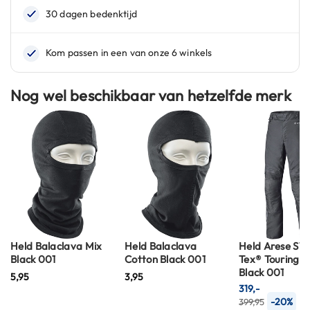
C
a
r
b
o
n
h
Nog wel beschikbaar van hetzelfde merk
e
l
m
e
n
E
n
d
u
r
o
Held Balaclava Mix
Held Balaclava
Held Arese ST
h
Black 001
Cotton Black 001
Tex® Touring T
e
Black 001
5,95
3,95
l
319,-
m
-20%
399,95
e