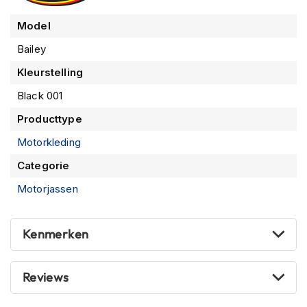
P
veilig is.
i
Model
l
o
Bailey
t
e
Kleurstelling
n
h
Black 001
e
Producttype
l
m
Motorkleding
e
n
Categorie
P
Motorjassen
i
n
l
Kenmerken
o
c
k
Reviews
h
e
l