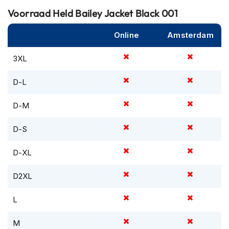
m
Voorraad
Held Bailey Jacket Black 001
e
n
Online
Amsterdam
R
a
3XL
c
e
D-L
h
e
l
D-M
m
e
D-S
n
D-XL
R
e
t
D2XL
r
o
L
h
e
l
M