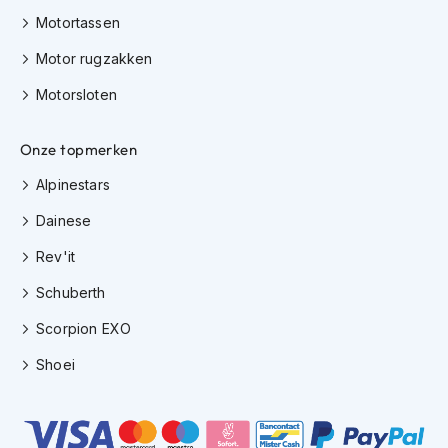
e
Motortassen
r
h
Motor rugzakken
e
l
Motorsloten
m
e
n
Onze topmerken
B
Alpinestars
o
x
Dainese
e
r
Rev'it
h
e
Schuberth
l
Scorpion EXO
m
e
Shoei
n
F
a
s