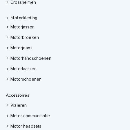
Crosshelmen
K
i
n
Motorkleding
d
e
Motorjassen
r
Motorbroeken
m
o
Motorjeans
t
o
Motorhandschoenen
r
h
Motorlaarzen
e
l
Motorschoenen
m
e
n
Accessoires
S
Vizieren
c
o
Motor communicatie
o
t
Motor headsets