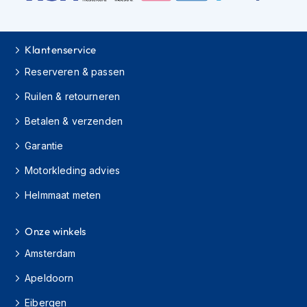
h
i
o
n
Klantenservice
h
Reserveren & passen
e
l
Ruilen & retourneren
m
e
Betalen & verzenden
n
Garantie
V
e
Motorkleding advies
s
p
Helmmaat meten
a
h
Onze winkels
e
l
Amsterdam
m
e
Apeldoorn
n
Eibergen