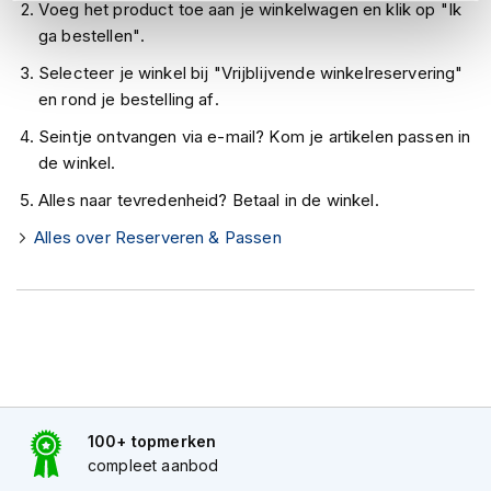
h
Voeg het product toe aan je winkelwagen en klik op "Ik
e
ga bestellen".
l
m
Selecteer je winkel bij "Vrijblijvende winkelreservering"
e
en rond je bestelling af.
n
Seintje ontvangen via e-mail? Kom je artikelen passen in
D
de winkel.
a
m
Alles naar tevredenheid? Betaal in de winkel.
e
s
Alles over Reserveren & Passen
m
o
t
o
r
h
e
l
m
100+ topmerken
e
n
compleet aanbod