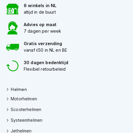
K
6 winkels in NL
i
altijd in de buurt
n
d
Advies op maat
e
7 dagen per week
r
m
Gratis verzending
o
t
vanaf €50 in NL en BE
o
r
30 dagen bedenktijd
h
Flexibel retourbeleid
e
l
m
Helmen
e
n
Motorhelmen
S
Scooterhelmen
c
o
Systeemhelmen
o
t
Jethelmen