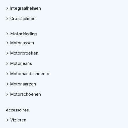
e
r
Integraalhelmen
h
e
Crosshelmen
l
m
Motorkleding
e
n
Motorjassen
B
Motorbroeken
o
x
Motorjeans
e
r
Motorhandschoenen
h
e
Motorlaarzen
l
m
Motorschoenen
e
n
Accessoires
F
Vizieren
a
s