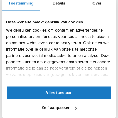
Toestemming
Details
Over
i
p
M (57-58cm)
10-10-2026
10-10-2026
b
a
Deze website maakt gebruik van cookies
L (59cm)
c
k
We gebruiken cookies om content en advertenties te
h
XL (60cm)
personaliseren, om functies voor social media te bieden
e
en om ons websiteverkeer te analyseren. Ook delen we
l
XXL (61cm)
m
informatie over je gebruik van onze site met onze
e
partners voor social media, adverteren en analyse. Deze
n
Op voorraad
partners kunnen deze gegevens combineren met andere
Op voorraad bij GMS 2-4 werkdagen
informatie die je aan ze hebt verstrekt of die ze hebben
H
e
verzameld op basis van jouw gebruik van hun services.
Leverbaar na deze datum
r
e
Levertijd onbekend, neem eventueel contact met ons op
n
Alles toestaan
Niet meer leverbaar
m
o
Zo werkt Reserveren & Passen
t
Zelf aanpassen
o
Controleer de winkelvoorraad in bovenstaande tabel.
r