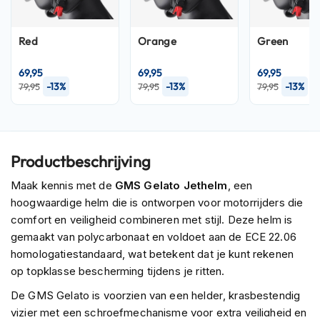
P
i
l
Red
Orange
Green
o
t
e
69,95
69,95
69,95
n
-13%
-13%
-13%
79,95
79,95
79,95
h
e
l
m
e
Productbeschrijving
n
Maak kennis met de
GMS Gelato Jethelm
, een
P
hoogwaardige helm die is ontworpen voor motorrijders die
i
comfort en veiligheid combineren met stijl. Deze helm is
n
l
gemaakt van polycarbonaat en voldoet aan de ECE 22.06
o
homologatiestandaard, wat betekent dat je kunt rekenen
c
op topklasse bescherming tijdens je ritten.
k
h
De GMS Gelato is voorzien van een helder, krasbestendig
e
vizier met een schroefmechanisme voor extra veiligheid en
l