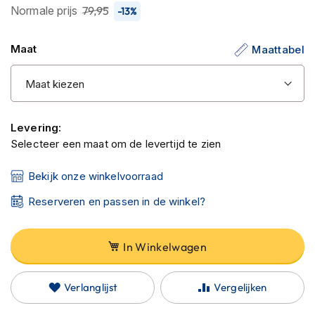
C
Normale prijs
79,95
-13%
van
a
r
de
b
Maat
Maattabel
afbeeldingen-
o
gallerij
n
h
e
l
m
Levering:
e
Selecteer een maat om de levertijd te zien
n
Bekijk onze winkelvoorraad
E
n
Reserveren en passen in de winkel?
d
u
r
o
In Winkelwagen
h
e
l
Verlanglijst
Vergelijken
m
e