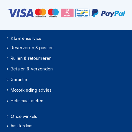
H
e
r
e
n
s
c
Klantenservice
o
o
Reserveren & passen
t
e
Ruilen & retourneren
r
h
Betalen & verzenden
e
Garantie
l
m
Motorkleding advies
e
n
Helmmaat meten
D
a
Onze winkels
m
e
Amsterdam
s