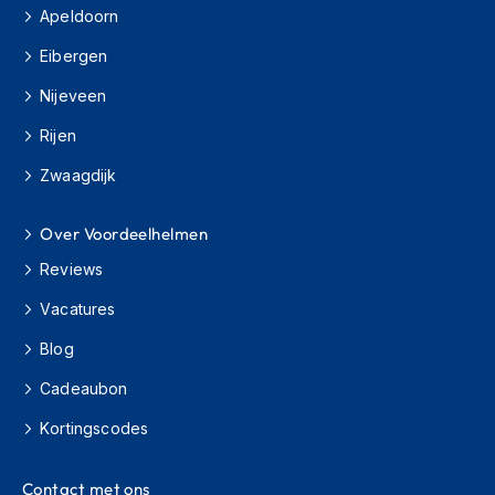
s
Apeldoorn
c
Eibergen
o
o
Nijeveen
t
e
Rijen
r
h
Zwaagdijk
e
l
m
Over Voordeelhelmen
e
n
Reviews
Vacatures
K
i
Blog
n
d
Cadeaubon
e
r
Kortingscodes
s
c
o
Contact met ons