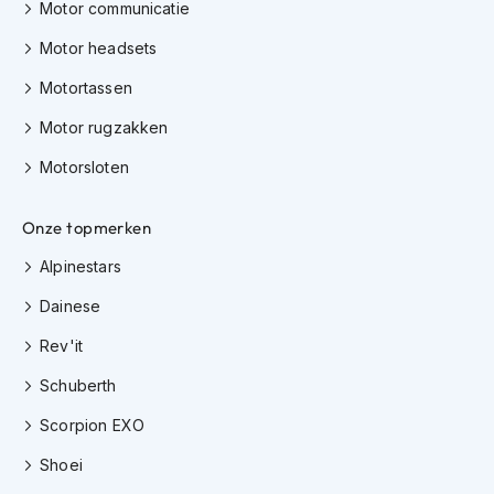
Motor communicatie
h
i
Motor headsets
o
n
Motortassen
h
e
Motor rugzakken
l
m
Motorsloten
e
n
Onze topmerken
V
Alpinestars
e
s
Dainese
p
a
Rev'it
h
e
Schuberth
l
m
Scorpion EXO
e
n
Shoei