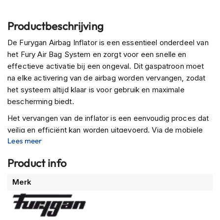
n
Productbeschrijving
H
e
De Furygan Airbag Inflator is een essentieel onderdeel van
l
m
het Fury Air Bag System en zorgt voor een snelle en
e
effectieve activatie bij een ongeval. Dit gaspatroon moet
n
na elke activering van de airbag worden vervangen, zodat
m
het systeem altijd klaar is voor gebruik en maximale
e
t
bescherming biedt.
z
Het vervangen van de inflator is een eenvoudig proces dat
o
n
veilig en efficiënt kan worden uitgevoerd. Via de mobiele
n
Lees meer
applicatie van Furygan is een gedetailleerde handleiding
e
beschikbaar voor de post-inflatieprocedure, zodat
v
Product info
gebruikers de airbag snel kunnen resetten en opnieuw
i
z
kunnen activeren.
Meer
Merk
i
informatie
Met zijn compacte ontwerp en lichtgewicht constructie is
e
r
de inflator gemakkelijk op te slaan en mee te nemen als
reserve, waardoor rijders altijd voorbereid zijn op