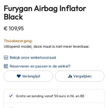
h
Furygan Airbag Inflator
Ga
e
naar
l
Black
m
het
e
begin
n
€ 109,95
van
de
B
l
Thuisbezorging:
afbeeldingen-
u
Uitlopend model, deze maat is niet meer leverbaar.
gallerij
e
t
Bekijk onze winkelvoorraad
o
o
Reserveren en passen in de winkel?
t
h
Verlanglijst
Vergelijken
h
e
l
m
e
n