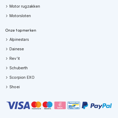
K
Motor rugzakken
i
n
Motorsloten
d
e
r
Onze topmerken
m
o
Alpinestars
t
Dainese
o
r
Rev'it
h
e
Schuberth
l
m
Scorpion EXO
e
n
Shoei
S
c
o
o
t