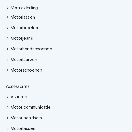
h
e
Motorkleding
l
Motorjassen
m
e
Motorbroeken
n
Motorjeans
D
a
Motorhandschoenen
m
e
Motorlaarzen
s
m
Motorschoenen
o
t
o
Accessoires
r
Vizieren
h
e
Motor communicatie
l
m
Motor headsets
e
n
Motortassen