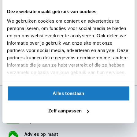
m
e
Seintje ontvangen via e-mail? Kom je artikelen passen in
Deze website maakt gebruik van cookies
n
de winkel.
We gebruiken cookies om content en advertenties te
S
Alles naar tevredenheid? Betaal in de winkel.
personaliseren, om functies voor social media te bieden
t
en om ons websiteverkeer te analyseren. Ook delen we
i
Alles over Reserveren & Passen
l
informatie over je gebruik van onze site met onze
l
partners voor social media, adverteren en analyse. Deze
e
partners kunnen deze gegevens combineren met andere
m
informatie die je aan ze hebt verstrekt of die ze hebben
o
t
verzameld op basis van jouw gebruik van hun services.
o
r
h
Alles toestaan
e
100+ topmerken
l
compleet aanbod
m
Zelf aanpassen
e
6 winkels in NL
n
altijd in de buurt
F
Advies op maat
l