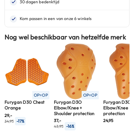
C
a
r
b
o
n
h
Nog wel beschikbaar van hetzelfde merk
e
l
m
e
n
E
n
d
u
OP=OP
OP=OP
r
Furygan D30 Chest
Furygan D3O
Furygan D3O
o
Orange
Elbow/Knee +
Elbow/Knee
h
Shoulder protection
protection
e
29,-
37,-
24,95
l
-17%
34,95
-16%
43,95
m
e