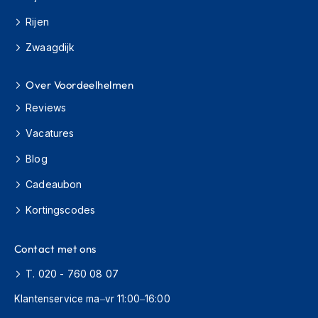
h
Rijen
i
o
Zwaagdijk
n
h
e
Over Voordeelhelmen
l
m
Reviews
e
n
Vacatures
Blog
V
e
Cadeaubon
s
p
Kortingscodes
a
h
e
Contact met ons
l
m
T. 020 - 760 08 07
e
n
Klantenservice ma–vr 11:00–16:00