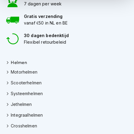
7 dagen per week
i
p
b
Gratis verzending
a
vanaf €50 in NL en BE
c
k
30 dagen bedenktijd
h
Flexibel retourbeleid
e
l
m
e
Helmen
n
Motorhelmen
H
Scooterhelmen
e
r
Systeemhelmen
e
n
Jethelmen
m
o
Integraalhelmen
t
o
Crosshelmen
r