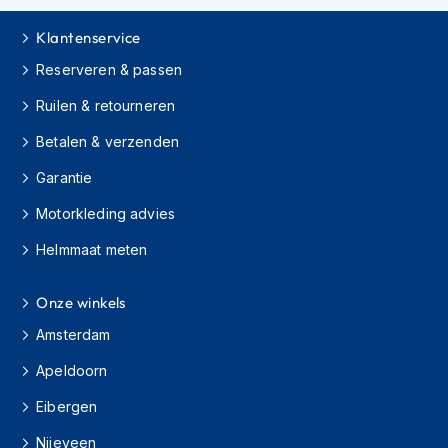
e
r
Klantenservice
h
e
Reserveren & passen
l
m
Ruilen & retourneren
e
n
Betalen & verzenden
B
Garantie
o
Motorkleding advies
x
e
Helmmaat meten
r
h
e
Onze winkels
l
m
Amsterdam
e
n
Apeldoorn
F
Eibergen
a
Nijeveen
s