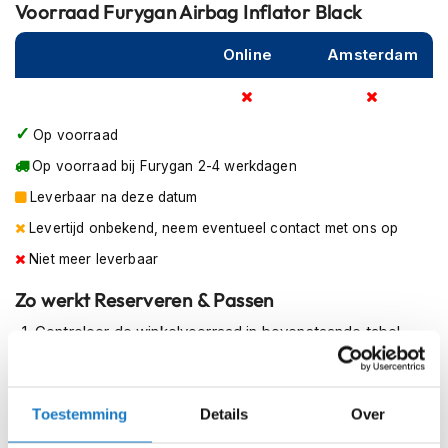
Voorraad
Furygan Airbag Inflator Black
m
Voor de veiligheid van de gebruiker moet de inflator met de
e
nodige voorzichtigheid worden behandeld en uitsluitend
n
Online
Amsterdam
worden gebruikt in combinatie met het Fury Air Bag
System. Zo blijft het systeem betrouwbaar en effectief in
R
a
noodsituaties.
c
Op voorraad
e
Op voorraad bij Furygan 2-4 werkdagen
h
e
Leverbaar na deze datum
l
m
Levertijd onbekend, neem eventueel contact met ons op
e
Niet meer leverbaar
n
Zo werkt Reserveren & Passen
R
e
Controleer de winkelvoorraad in bovenstaande tabel.
t
r
Voeg het product toe aan je winkelwagen en klik op "Ik
o
ga bestellen".
h
Toestemming
Details
Over
e
Selecteer je winkel bij "Vrijblijvende winkelreservering"
l
en rond je bestelling af.