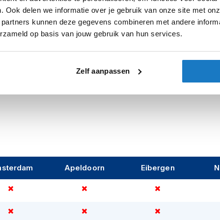
. Ook delen we informatie over je gebruik van onze site met onz
tief
kleine helmschaal
heeft waardoor de
Pinlock
 partners kunnen deze gegevens combineren met andere informat
otere scooters, of bijvoorbeeld een MP3,
erzameld op basis van jouw gebruik van hun services.
seat”
genoemd.
Zonnevizier
Typegoedke
ffers onder scooterrijders
in het verkeer.
Zelf aanpassen
 snorfiets een
goedgekeurde helm
te
Let op
n de
ECE
keuringseis en is dus veilig
zelfs goedgekeurd voor het eventuele
ij een stuk hoger ligt, raden we op een
k in orde zijn qua
kwaliteit
. Om dit nog
sterdam
Apeldoorn
Eibergen
N
 met
2 jaar fabrieksgarantie
. Ontstaat er
leem, neem dan contact op met onze