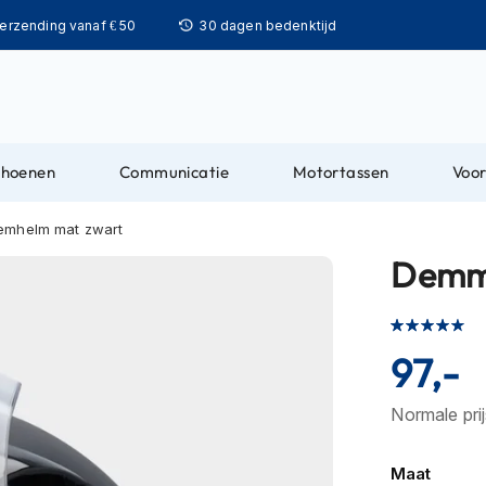
Ga
verzending vanaf € 50
30 dagen bedenktijd
naar
de
inhoud
choenen
Communicatie
Motortassen
Voor
emhelm mat zwart
Demm 
Waardering:
88
100
% of
97,-
Normale pri
Maat