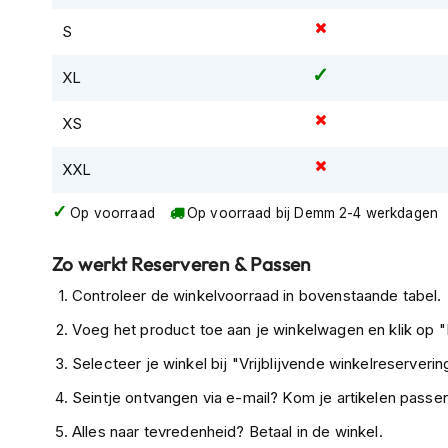
Tex
S
motorjassen
XL
Motorbroeken
Heren
XS
motorbroeken
Dames
XXL
motorbroeken
Op voorraad
Op voorraad bij Demm 2-4 werkdagen
Doorwaai
motorbroeken
Zo werkt Reserveren & Passen
Waterdichte
Controleer de winkelvoorraad in bovenstaande tabel.
motorbroeken
Voeg het product toe aan je winkelwagen en klik op "I
Leren
motorbroeken
Selecteer je winkel bij "Vrijblijvende winkelreservering
Textiel
Seintje ontvangen via e-mail? Kom je artikelen passen
motorbroeken
Alles naar tevredenheid? Betaal in de winkel.