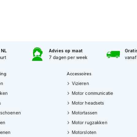
n NL
Advies op maat
Grati
uurt
7 dagen per week
vanaf
ing
Accessoires
en
Vizieren
eken
Motor communicatie
s
Motor headsets
dschoenen
Motortassen
zen
Motor rugzakken
oenen
Motorsloten