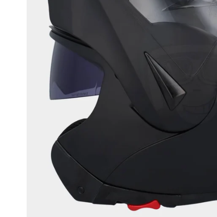
Race
helmen
Retro
helmen
Stille
motorhelmen
Flip
back
helmen
Heren
motorhelmen
Dames
motorhelmen
Kinder
motorhelmen
Scooterhelmen