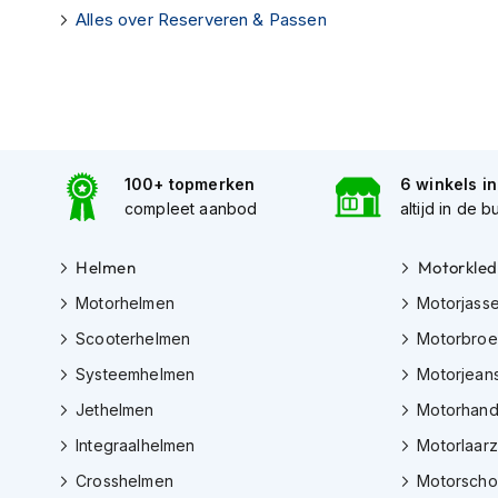
Gore-
Alles over Reserveren & Passen
Tex
motorbroeken
Kevlar
motorbroeken
Cargo
100+ topmerken
6 winkels i
motorbroeken
compleet aanbod
altijd in de b
Motorjeans
Motorpakken
Helmen
Motorkled
Heren
Motorhelmen
Motorjass
motorpak
Scooterhelmen
Motorbro
Dames
Systeemhelmen
Motorjean
motorpak
Jethelmen
Motorhan
Eendelig
motorpak
Integraalhelmen
Motorlaar
Crosshelmen
Motorsch
Tweedelig