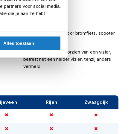
e partners voor social media,
Voorbereid
ie die je aan ze hebt
Ja
uring
ECE (goedgekeurd voor bromfiets, scooter
en motor)
Alles toestaan
Indien een helm is voorzien van een vizier,
betreft het een helder vizier, tenzij anders
vermeld.
ijeveen
Rijen
Zwaagdijk