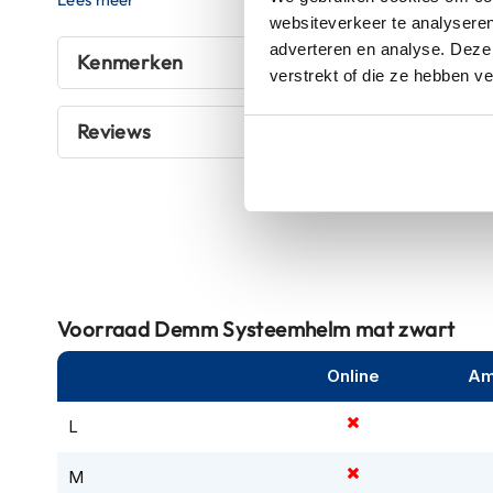
kapstok
websiteverkeer te analyseren
Voor een systeemhelm heeft deze Demm helm een rela
adverteren en analyse. Deze
helm in sommige gevallen onder het zadel van de wat gr
Motorkleding
Kenmerken
verstrekt of die ze hebben v
op te bergen is. Deze ruimte wordt ook wel een
“buddy
Motorjassen
Heren
Landelijke helmplicht vanaf 1 januari 2023
Reviews
motorjassen
Volgens de Rijksoverheid vallen er jaarlijks
veel slachto
Dames
Daarom is het in Nederland verplicht om op de brom- en
motorjassen
dragen. Deze Demm systeemhelm voldoet uiteraard aa
bevonden voor gebruik op deze voertuigen. De helm is 
Doorwaai
gebruik op de motorfiets. Maar, gezien de snelheid hierb
motorjassen
motorfiets altijd een motorhelm aan.
Waterdichte
2 jaar garantie
motorjassen
Voorraad
Demm Systeemhelm mat zwart
Uiteraard mag je verwachten van Demm dat de helmen di
Leren
Online
Am
extra te garanderen komen helmen van het merk Demm
motorjassen
dus onverhoopt een keer met normaal gebruik een prob
L
Textiele
klantenservice.
motorjassen
M
Gore-