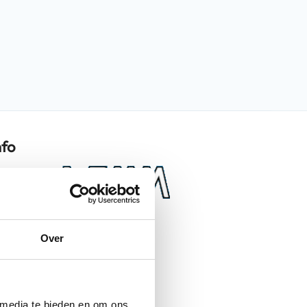
nfo
Systeem
Over
mat zwart
Helmen
Systeemhelmen
 media te bieden en om ons