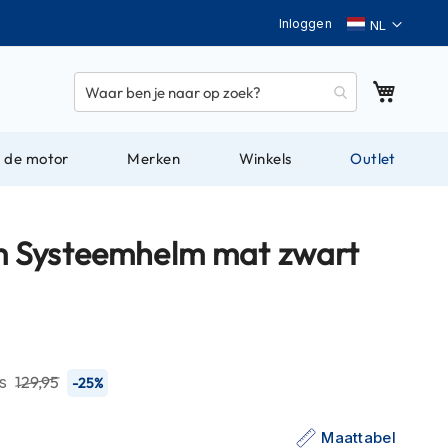
Taal
Inloggen
Winkel
 de motor
Merken
Winkels
Outlet
Systeemhelm mat zwart
js
129,95
-25%
Maattabel