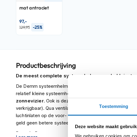
Crosshelmen
mat antraciet
Fietshelmen
97,-
-25%
129,95
Helm
accessoires
Vizieren
Pinlocks
Tear-
Productbeschrijving
offs
De meest complete systeemhelm voor de kleinste p
Crossbrillen
De Demm systeemhelm is een simpele doch complete 
Oordoppen
relatief kleine systeemhelm heeft een
fijne pasvorm
en
zonnevizier
. Ook is deze helm
voorbereid op een Pin
Onderhoud
Toestemming
verkrijgbaar). Qua ventilatie zit je ook goed aangezien
helm
luchtinlaten op de voor- en bovenkant heeft. Wij kunnen 
Helm
geld geen betere systeemhelm kunt kopen.
Deze website maakt gebruik
houder
Past de Demm systeemhelm in mijn buddyseat?
&
We gebruiken cookies om cont
Lees meer