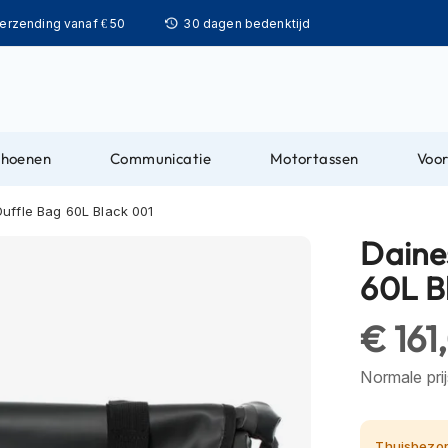
Ga
verzending vanaf € 50
30 dagen bedenktijd
naar
de
inhoud
choenen
Communicatie
Motortassen
Voor
uffle Bag 60L Black 001
Daine
60L B
€ 161
Normale pri
Thuisbezor