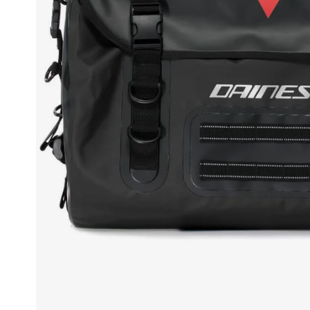
Race
helmen
Retro
helmen
Stille
motorhelmen
Flip
back
helmen
Heren
motorhelmen
Dames
motorhelmen
Kinder
motorhelmen
Scooterhelmen