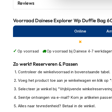
voor elk motoravontuur.
Reviews
kapstok
Motorkleding
Motorjassen
Voorraad
Dainese Explorer Wp Duffle Bag 60
Heren
motorjassen
Online
Am
Dames
motorjassen
Op voorraad
Op voorraad bij Dainese 4-7 werkdage
Doorwaai
motorjassen
Zo werkt Reserveren & Passen
Waterdichte
Controleer de winkelvoorraad in bovenstaande tabel.
motorjassen
Voeg het product toe aan je winkelwagen en klik op "I
Leren
motorjassen
Selecteer je winkel bij "Vrijblijvende winkelreservering
Textiele
Seintje ontvangen via e-mail? Kom je artikelen passen
motorjassen
Alles naar tevredenheid? Betaal in de winkel.
Gore-