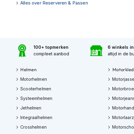
Alles over Reserveren & Passen
Tex
motorjassen
Motorbroeken
Heren
motorbroeken
100+ topmerken
6 winkels i
Dames
compleet aanbod
altijd in de b
motorbroeken
Doorwaai
Helmen
Motorkled
motorbroeken
Motorhelmen
Motorjass
Waterdichte
Scooterhelmen
Motorbro
motorbroeken
Systeemhelmen
Motorjean
Leren
motorbroeken
Jethelmen
Motorhan
Integraalhelmen
Motorlaar
Textiel
motorbroeken
Crosshelmen
Motorsch