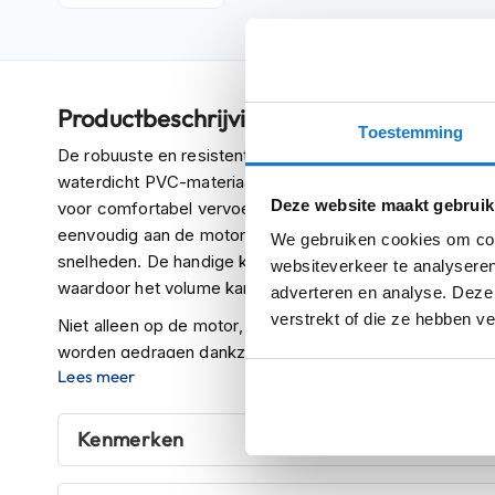
Crosshelmen
Fietshelmen
Helm
Productbeschrijving
accessoires
Toestemming
Vizieren
De robuuste en resistente Explorer WP Duffle Bag met ee
waterdicht PVC-materiaal, ideaal voor reizen. Extreem ve
Pinlocks
Deze website maakt gebruik
voor comfortabel vervoer tijdens motorreizen dankzij d
Tear-
eenvoudig aan de motor kunt bevestigen, waardoor stabil
We gebruiken cookies om cont
offs
snelheden. De handige klep laat overtollige lucht ontsnap
websiteverkeer te analyseren
waardoor het volume kan worden gecomprimeerd.
adverteren en analyse. Deze
Crossbrillen
verstrekt of die ze hebben v
Niet alleen op de motor, maar ook wanneer je afstapt, 
Oordoppen
worden gedragen dankzij het handige handvat en de ver
Onderhoud
Lees meer
je schouders kunt dragen. Deze kenmerken maken het vee
helm
Een grote verwijderbare buitenvak met waterbestendige
Helm
Kenmerken
de Explorer Tool Bag kunt bevestigen, en reflecterende 
houder
het rijden, completeren de functies van de Explorer WP D
&