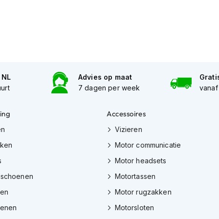
n NL
Advies op maat
Grati
uurt
7 dagen per week
vanaf
ing
Accessoires
en
Vizieren
eken
Motor communicatie
s
Motor headsets
dschoenen
Motortassen
zen
Motor rugzakken
oenen
Motorsloten