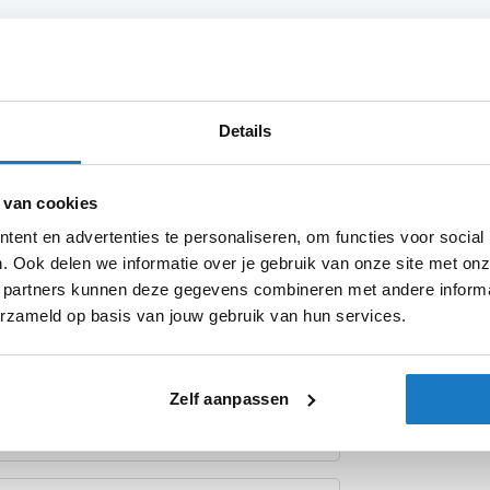
Product i
Details
Meer
n capaciteit van 60 liter is gemaakt van
Merk
informatie
elzijdig en functioneel, de tas is ontworpen
 van cookies
e zijdelingse D-ringen waarmee je deze
iteit wordt gegarandeerd, zelfs bij hoge
ent en advertenties te personaliseren, om functies voor social
Model
pen als de tas niet helemaal vol zit,
. Ook delen we informatie over je gebruik van onze site met onz
Kleurstelling
 partners kunnen deze gegevens combineren met andere informat
erzameld op basis van jouw gebruik van hun services.
kan de Explorer WP Duffle Bag comfortabel
Producttype
stelbare schouderbanden, zodat je deze op
Categorie
lzijdig genoeg voor allerlei soorten reizen.
Zelf aanpassen
 rits, het bevestigingssysteem waarmee je
inserts voor maximale zichtbaarheid tijdens
uffle Bag, waardoor het de ideale reistas is