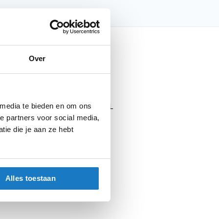
nfo
Over
 media te bieden en om ons
Explorer Wp Duffle Bag 60L
e partners voor social media,
Black 001
ie die je aan ze hebt
Bagage
Duffle Bags
Alles toestaan