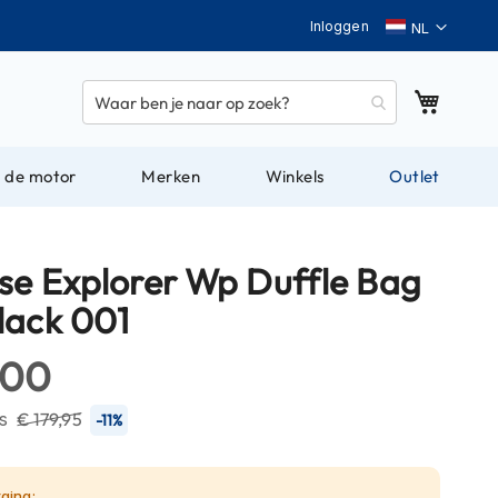
Taal
Inloggen
Winkel
 de motor
Merken
Winkels
Outlet
se Explorer Wp Duffle Bag
lack 001
,00
js
€ 179,95
-11%
ging: