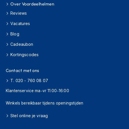
Over Voordeelhelmen
s
c
Reviews
o
o
Vacatures
t
e
Blog
r
h
Cadeaubon
e
l
Kortingscodes
m
e
n
Contact met ons
T. 020 - 760 08 07
K
i
Klantenservice ma–vr 11:00–16:00
n
d
e
Winkels bereikbaar tijdens openingstijden
r
s
Stel online je vraag
c
o