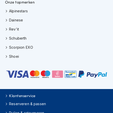
Onze topmerken
h
i
Alpinestars
o
n
Dainese
h
e
Rev'it
l
m
Schuberth
e
n
Scorpion EXO
Shoei
V
e
s
p
a
h
e
l
m
Klantenservice
e
Reserveren & passen
n
Ruilen & retourneren