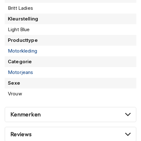
m
Britt Ladies
e
n
Kleurstelling
R
Light Blue
a
Producttype
c
e
Motorkleding
h
e
Categorie
l
m
Motorjeans
e
n
Sexe
Vrouw
R
e
t
r
Kenmerken
o
h
e
Reviews
l