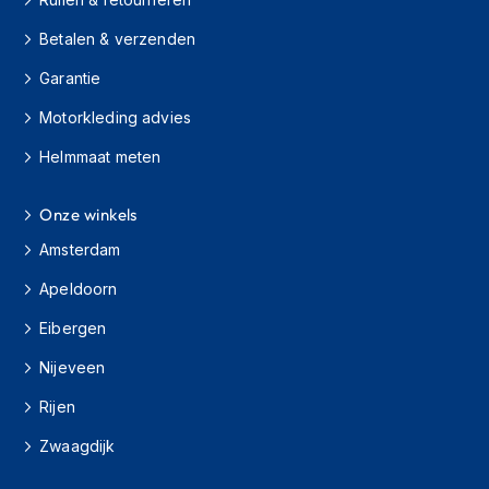
H
e
Betalen & verzenden
r
e
Garantie
n
s
Motorkleding advies
c
o
Helmmaat meten
o
t
e
Onze winkels
r
Amsterdam
h
e
Apeldoorn
l
m
Eibergen
e
n
Nijeveen
D
Rijen
a
m
Zwaagdijk
e
s