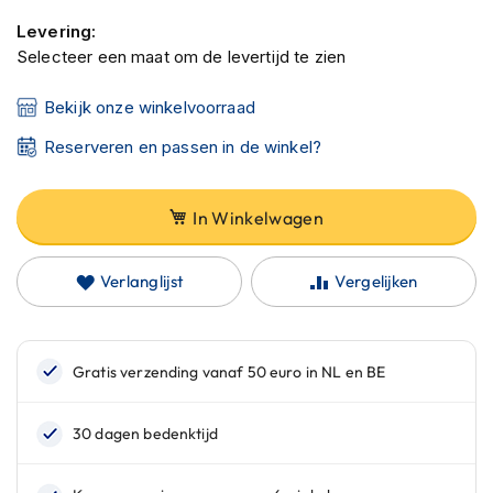
C
a
Levering:
r
Selecteer een maat om de levertijd te zien
b
o
Bekijk onze winkelvoorraad
n
h
Reserveren en passen in de winkel?
e
l
m
e
In Winkelwagen
n
E
Verlanglijst
Vergelijken
n
d
u
r
o
h
e
l
m
e