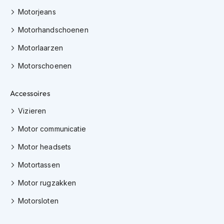
e
Motorjeans
r
h
Motorhandschoenen
e
l
Motorlaarzen
m
e
Motorschoenen
n
B
Accessoires
o
x
Vizieren
e
r
Motor communicatie
h
e
Motor headsets
l
m
Motortassen
e
Motor rugzakken
n
Motorsloten
F
a
s