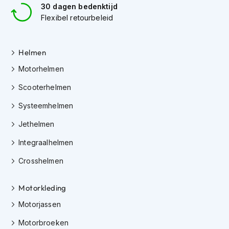
30 dagen bedenktijd
K
i
Flexibel retourbeleid
n
d
e
Helmen
r
m
Motorhelmen
o
t
Scooterhelmen
o
r
Systeemhelmen
h
Jethelmen
e
l
Integraalhelmen
m
e
Crosshelmen
n
S
Motorkleding
c
o
Motorjassen
o
t
Motorbroeken