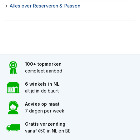
h
Alles over Reserveren & Passen
e
l
m
e
n
D
a
m
e
100+ topmerken
s
compleet aanbod
m
o
6 winkels in NL
t
altijd in de buurt
o
r
h
Advies op maat
e
7 dagen per week
l
m
Gratis verzending
e
vanaf €50 in NL en BE
n