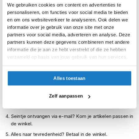
i
We gebruiken cookies om content en advertenties te
Op voorraad
p
personaliseren, om functies voor social media te bieden
b
Op voorraad bij CLAW 2-4 werkdagen
en om ons websiteverkeer te analyseren. Ook delen we
a
informatie over je gebruik van onze site met onze
c
Leverbaar na deze datum
k
partners voor social media, adverteren en analyse. Deze
Levertijd onbekend, neem eventueel contact met ons op
h
partners kunnen deze gegevens combineren met andere
e
Niet meer leverbaar
informatie die je aan ze hebt verstrekt of die ze hebben
l
verzameld op basis van jouw gebruik van hun services.
m
Zo werkt Reserveren & Passen
e
n
Controleer de winkelvoorraad in bovenstaande tabel.
Alles toestaan
Voeg het product toe aan je winkelwagen en klik op "Ik
H
e
ga bestellen".
r
Zelf aanpassen
Selecteer je winkel bij "Vrijblijvende winkelreservering"
e
n
en rond je bestelling af.
m
Seintje ontvangen via e-mail? Kom je artikelen passen in
o
t
de winkel.
o
Alles naar tevredenheid? Betaal in de winkel.
r