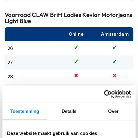
m
e
n
Voorraad
CLAW Britt Ladies Kevlar Motorjeans
Light Blue
S
t
Online
Amsterdam
i
l
26
l
e
m
27
o
t
28
o
r
h
29
e
l
30
m
Toestemming
Details
Over
e
n
31
F
Deze website maakt gebruik van cookies
32
l