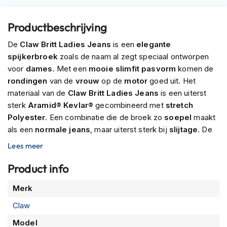
P
i
l
Productbeschrijving
o
t
De
Claw Britt Ladies Jeans
is een
elegante
e
spijkerbroek
zoals de naam al zegt speciaal ontworpen
n
voor
dames
. Met een
mooie slimfit pasvorm
komen de
h
e
rondingen
van de
vrouw
op de
motor
goed uit. Het
l
materiaal van de
Claw Britt Ladies Jeans
is een uiterst
m
sterk
Aramid® Kevlar®
gecombineerd met
stretch
e
Polyester
. Een combinatie die de broek zo
soepel
maakt
n
als een
normale jeans
, maar uiterst sterk bij
slijtage
. De
P
broek is uitgevoerd met
protector
pockets
op de
knieën
Lees meer
i
en
heupen
. De
knieprotectoren
komen los in de doos,
n
zodat jij zelf kan beslissen hoe jij de
Claw Britt Ladies
Product info
l
o
jeans
wilt dragen.
Meer
c
Merk
k
informatie
h
Claw
e
Model
l