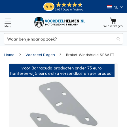
Ga
Helmen
4.6
Taal
3.027 Google Reviews
naar
M
de
o
inhoud
Winkelwagen
t
o
r
h
e
Home
Voordeel Dagen
Braket Windshield SB6ATT
l
m
Ga
e
voor Barracuda producten onder 75 euro
n
naar
hanteren wij 5 euro extra verzendkosten per product
het
A
einde
d
van
v
e
de
n
afbeeldingen-
t
gallerij
u
r
e