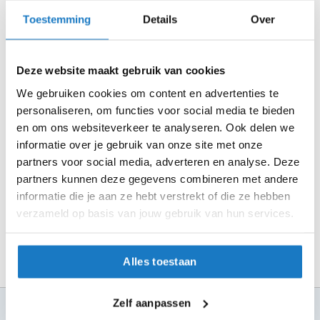
m
Controleer de winkelvoorraad in bovenstaande tabel.
e
Toestemming
Details
Over
Voeg het product toe aan je winkelwagen en klik op "Ik
n
ga bestellen".
S
Selecteer je winkel bij "Vrijblijvende winkelreservering"
Deze website maakt gebruik van cookies
t
i
en rond je bestelling af.
We gebruiken cookies om content en advertenties te
l
personaliseren, om functies voor social media te bieden
Seintje ontvangen via e-mail? Kom je artikelen passen in
l
e
en om ons websiteverkeer te analyseren. Ook delen we
de winkel.
m
informatie over je gebruik van onze site met onze
Alles naar tevredenheid? Betaal in de winkel.
o
partners voor social media, adverteren en analyse. Deze
t
Alles over Reserveren & Passen
partners kunnen deze gegevens combineren met andere
o
r
informatie die je aan ze hebt verstrekt of die ze hebben
h
verzameld op basis van jouw gebruik van hun services.
e
l
m
Alles toestaan
e
n
Zelf aanpassen
F
100+ topmerken
l