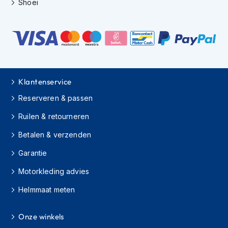
Shoei
e
r
h
e
l
m
e
n
Klantenservice
B
Reserveren & passen
o
x
Ruilen & retourneren
e
r
Betalen & verzenden
h
e
Garantie
l
m
Motorkleding advies
e
n
Helmmaat meten
F
a
Onze winkels
s