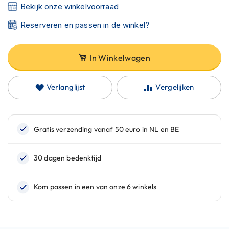
C
Bekijk onze winkelvoorraad
a
r
Reserveren en passen in de winkel?
b
o
n
In Winkelwagen
h
e
l
Verlanglijst
Vergelijken
m
e
n
E
n
d
u
r
o
h
e
l
m
e