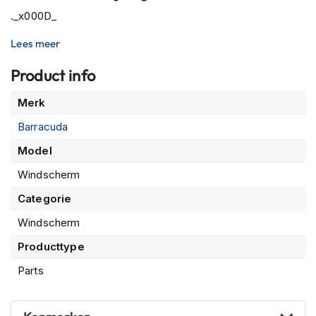
P
._x000D_
i
l
Lees meer
o
t
e
Product info
n
h
Meer
Merk
e
informatie
l
Barracuda
m
Model
e
n
Windscherm
P
Categorie
i
n
Windscherm
l
o
Producttype
c
Parts
k
h
e
l