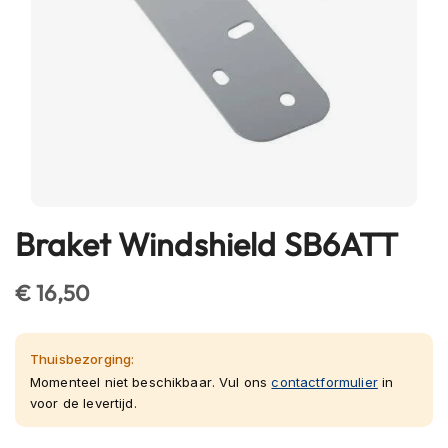
h
e
l
m
e
n
B
l
u
e
t
Braket Windshield SB6ATT
Ga
o
naar
o
t
het
€ 16,50
h
begin
h
van
e
l
de
Thuisbezorging:
m
afbeeldingen-
Momenteel niet beschikbaar. Vul ons
contactformulier
in
e
voor de levertijd.
gallerij
n