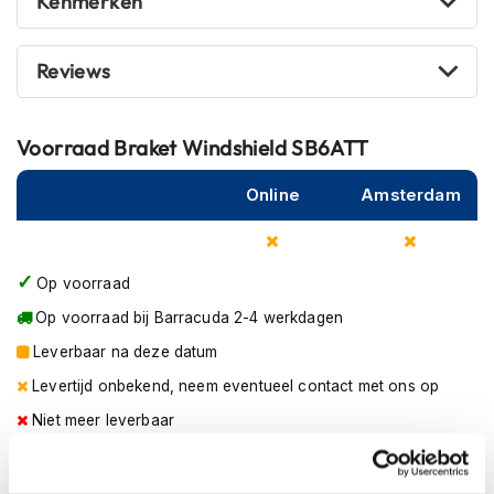
Kenmerken
m
e
n
Reviews
R
a
c
Voorraad
Braket Windshield SB6ATT
e
h
Online
Amsterdam
e
l
m
e
Op voorraad
n
Op voorraad bij Barracuda 2-4 werkdagen
R
e
Leverbaar na deze datum
t
Levertijd onbekend, neem eventueel contact met ons op
r
o
Niet meer leverbaar
h
e
Zo werkt Reserveren & Passen
l