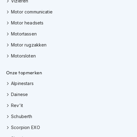
Vizieren
K
i
Motor communicatie
n
d
Motor headsets
e
r
Motortassen
m
Motor rugzakken
o
t
Motorsloten
o
r
h
Onze topmerken
e
l
Alpinestars
m
e
Dainese
n
Rev'it
S
c
Schuberth
o
o
Scorpion EXO
t