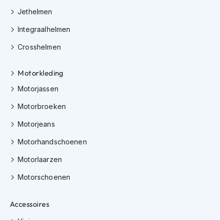
h
Jethelmen
e
l
Integraalhelmen
m
e
Crosshelmen
n
D
Motorkleding
a
m
Motorjassen
e
s
Motorbroeken
m
Motorjeans
o
t
Motorhandschoenen
o
r
Motorlaarzen
h
e
Motorschoenen
l
m
e
Accessoires
n