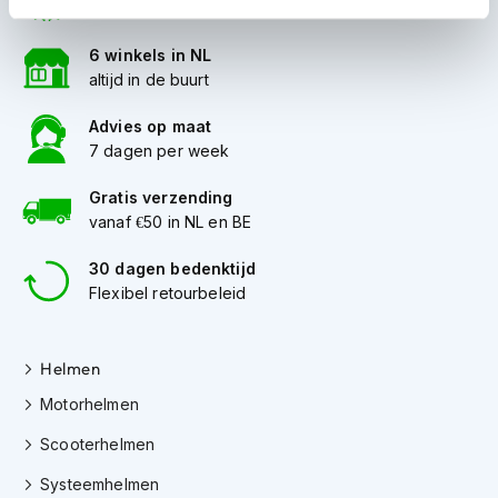
compleet aanbod
i
p
6 winkels in NL
b
altijd in de buurt
a
c
k
Advies op maat
h
7 dagen per week
e
l
Gratis verzending
m
vanaf €50 in NL en BE
e
n
30 dagen bedenktijd
H
Flexibel retourbeleid
e
r
e
Helmen
n
m
Motorhelmen
o
t
Scooterhelmen
o
r
Systeemhelmen