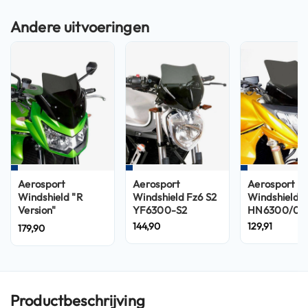
n
H
e
l
m
e
n
m
e
t
z
o
n
Aerosport
Aerosport
Aerosport
n
Windshield "R
Windshield Fz6 S2
Windshield
e
Version"
YF6300-S2
HN6300/07
v
KN7300/07R
144,90
129,91
179,90
i
z
i
e
r
Productbeschrijving