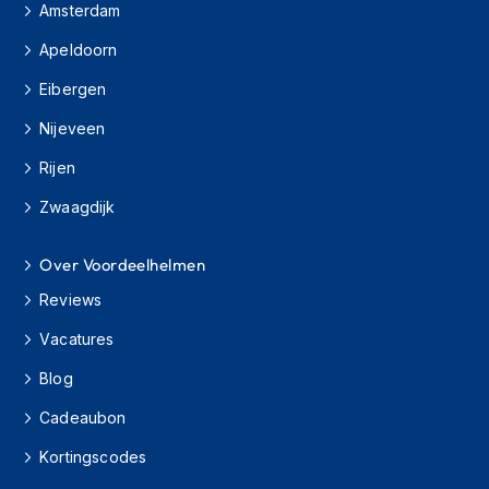
Amsterdam
h
i
Apeldoorn
o
n
Eibergen
h
e
Nijeveen
l
m
Rijen
e
n
Zwaagdijk
V
Over Voordeelhelmen
e
s
Reviews
p
a
Vacatures
h
e
Blog
l
m
Cadeaubon
e
n
Kortingscodes