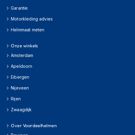
h
Garantie
i
o
Motorkleding advies
n
h
Helmmaat meten
e
l
m
Onze winkels
e
Amsterdam
n
Apeldoorn
V
e
Eibergen
s
p
Nijeveen
a
h
Rijen
e
l
Zwaagdijk
m
e
n
Over Voordeelhelmen