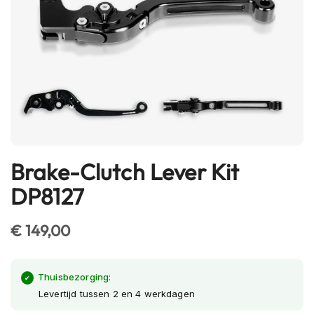
h
e
l
m
e
n
B
l
u
e
t
Brake-Clutch Lever Kit
Ga
o
naar
o
DP8127
t
het
h
begin
h
€ 149,00
van
e
l
de
m
afbeeldingen-
e
Thuisbezorging:
gallerij
n
Levertijd tussen 2 en 4 werkdagen