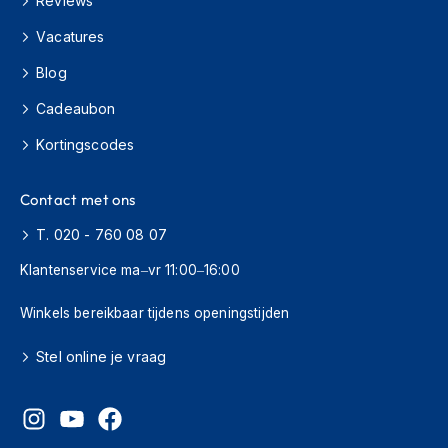
Reviews
H
e
Vacatures
r
e
Blog
n
s
Cadeaubon
c
o
Kortingscodes
o
t
e
Contact met ons
r
h
T. 020 - 760 08 07
e
Klantenservice ma–vr 11:00–16:00
l
m
e
Winkels bereikbaar tijdens openingstijden
n
Stel online je vraag
D
a
m
e
s