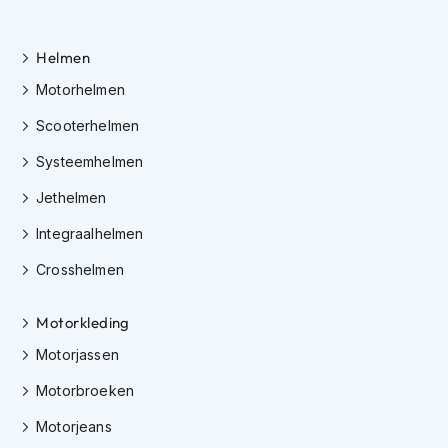
h
e
l
Helmen
m
e
Motorhelmen
n
Scooterhelmen
D
a
Systeemhelmen
m
e
Jethelmen
s
Integraalhelmen
m
o
Crosshelmen
t
o
r
Motorkleding
h
e
Motorjassen
l
m
Motorbroeken
e
n
Motorjeans