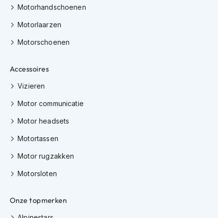
Motorhandschoenen
K
i
Motorlaarzen
n
d
Motorschoenen
e
r
m
Accessoires
o
t
Vizieren
o
r
Motor communicatie
h
e
Motor headsets
l
m
Motortassen
e
n
Motor rugzakken
Motorsloten
S
c
o
Onze topmerken
o
t
Alpinestars