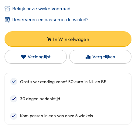
C
a
Bekijk onze winkelvoorraad
r
b
Reserveren en passen in de winkel?
o
n
h
In Winkelwagen
e
l
m
Verlanglijst
Vergelijken
e
n
E
n
d
u
r
o
h
e
l
m
e