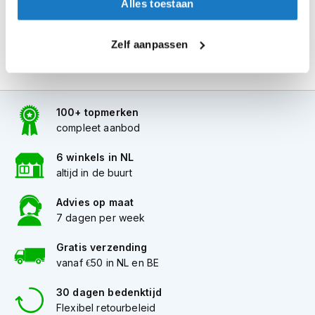
Alles toestaan
i
p
b
Zelf aanpassen
a
c
k
h
e
100+ topmerken
l
compleet aanbod
m
e
6 winkels in NL
n
altijd in de buurt
H
e
Advies op maat
r
7 dagen per week
e
n
Gratis verzending
m
vanaf €50 in NL en BE
o
t
o
30 dagen bedenktijd
r
Flexibel retourbeleid