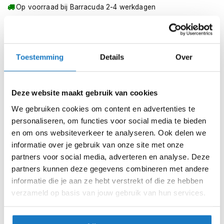
m
Op voorraad bij Barracuda 2-4 werkdagen
e
n
Leverbaar na deze datum
Levertijd onbekend, neem eventueel contact met ons op
S
t
Niet meer leverbaar
Toestemming
Details
Over
i
l
Zo werkt Reserveren & Passen
l
e
Controleer de winkelvoorraad in bovenstaande tabel.
Deze website maakt gebruik van cookies
m
Voeg het product toe aan je winkelwagen en klik op "Ik
o
We gebruiken cookies om content en advertenties te
t
ga bestellen".
personaliseren, om functies voor social media te bieden
o
en om ons websiteverkeer te analyseren. Ook delen we
Selecteer je winkel bij "Vrijblijvende winkelreservering"
r
informatie over je gebruik van onze site met onze
h
en rond je bestelling af.
e
partners voor social media, adverteren en analyse. Deze
l
Seintje ontvangen via e-mail? Kom je artikelen passen in
partners kunnen deze gegevens combineren met andere
m
de winkel.
informatie die je aan ze hebt verstrekt of die ze hebben
e
verzameld op basis van jouw gebruik van hun services.
n
Alles naar tevredenheid? Betaal in de winkel.
Alles over Reserveren & Passen
F
l