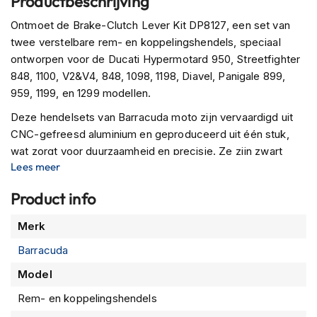
Productbeschrijving
P
i
Ontmoet de Brake-Clutch Lever Kit DP8127, een set van
l
twee verstelbare rem- en koppelingshendels, speciaal
o
t
ontworpen voor de Ducati Hypermotard 950, Streetfighter
e
848, 1100, V2&V4, 848, 1098, 1198, Diavel, Panigale 899,
n
959, 1199, en 1299 modellen.
h
e
Deze hendelsets van Barracuda moto zijn vervaardigd uit
l
CNC-gefreesd aluminium en geproduceerd uit één stuk,
m
wat zorgt voor duurzaamheid en precisie. Ze zijn zwart
e
n
Lees meer
geanodiseerd voor een strakke uitstraling en zijn
ergonomisch gevormd voor optimaal comfort tijdens het
P
Product info
rijden.
i
n
Meer
Merk
Met maar liefst zes verschillende posities zijn de hendels
l
informatie
volledig instelbaar, zodat je ze kunt aanpassen aan jouw
o
Barracuda
c
voorkeuren en rijstijl. Bovendien zijn ze lichtgewicht en
k
Model
aerodynamisch ontworpen, geïnspireerd op de
h
technologieën gebruikt in de MotoGP.
Rem- en koppelingshendels
e
l