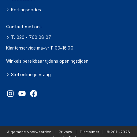
K
Kortingscodes
i
n
d
Contact met ons
e
r
T. 020 - 760 08 07
m
o
Klantenservice ma–vr 11:00–16:00
t
o
Winkels bereikbaar tijdens openingstijden
r
h
e
Stel online je vraag
l
m
e
n
S
c
o
o
Algemene voorwaarden
Privacy
Disclaimer
© 2011-2026
t