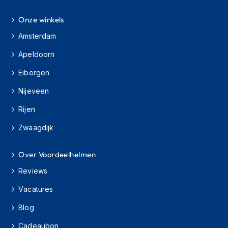
h
e
Onze winkels
l
m
Amsterdam
e
n
Apeldoorn
D
Eibergen
a
m
Nijeveen
e
s
Rijen
m
Zwaagdijk
o
t
o
Over Voordeelhelmen
r
h
Reviews
e
l
Vacatures
m
e
Blog
n
Cadeaubon