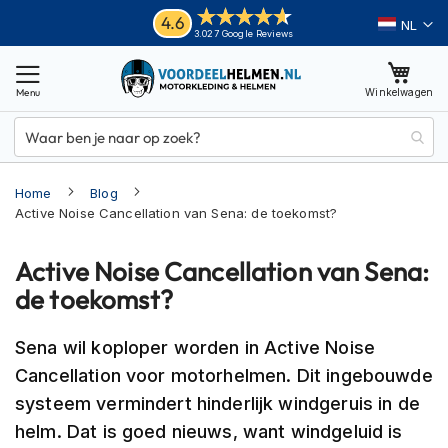
Ga
Helmen
4.6
Taal
3.027 Google Reviews
naar
M
de
o
inhoud
Winkelwagen
t
o
r
h
e
Home
Blog
l
m
Active Noise Cancellation van Sena: de toekomst?
e
n
Active Noise Cancellation van Sena:
A
de toekomst?
d
v
Sena wil koploper worden in Active Noise
e
n
Cancellation voor motorhelmen. Dit ingebouwde
t
systeem vermindert hinderlijk windgeruis in de
u
r
helm. Dat is goed nieuws, want windgeluid is
e