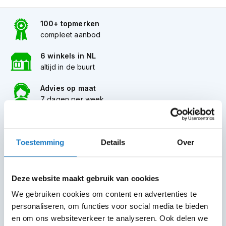
P
i
l
100+ topmerken
o
compleet aanbod
t
e
6 winkels in NL
n
altijd in de buurt
h
e
Advies op maat
l
m
7 dagen per week
e
n
Gratis verzending
vanaf €50 in NL en BE
P
Toestemming
Details
Over
i
30 dagen bedenktijd
n
Flexibel retourbeleid
l
o
Deze website maakt gebruik van cookies
c
We gebruiken cookies om content en advertenties te
k
Helmen
h
personaliseren, om functies voor social media te bieden
e
Motorhelmen
en om ons websiteverkeer te analyseren. Ook delen we
l