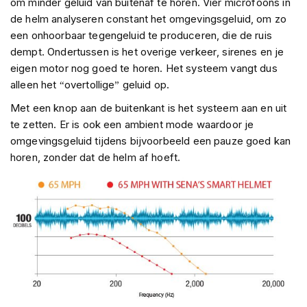
om minder geluid van buitenaf te horen. Vier microfoons in
C
a
de helm analyseren constant het omgevingsgeluid, om zo
r
een onhoorbaar tegengeluid te produceren, die de ruis
b
dempt. Ondertussen is het overige verkeer, sirenes en je
o
eigen motor nog goed te horen. Het systeem vangt dus
n
h
alleen het “overtollige” geluid op.
e
l
Met een knop aan de buitenkant is het systeem aan en uit
m
te zetten. Er is ook een ambient mode waardoor je
e
omgevingsgeluid tijdens bijvoorbeeld een pauze goed kan
n
horen, zonder dat de helm af hoeft.
E
n
d
u
r
o
h
e
l
m
e