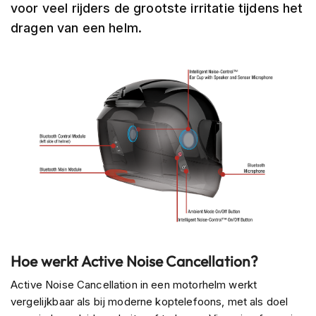
voor veel rijders de grootste irritatie tijdens het
h
e
dragen van een helm.
l
m
e
n
B
l
u
e
t
o
o
t
h
h
e
l
Hoe werkt Active Noise Cancellation?
m
e
Active Noise Cancellation in een motorhelm werkt
n
vergelijkbaar als bij moderne koptelefoons, met als doel