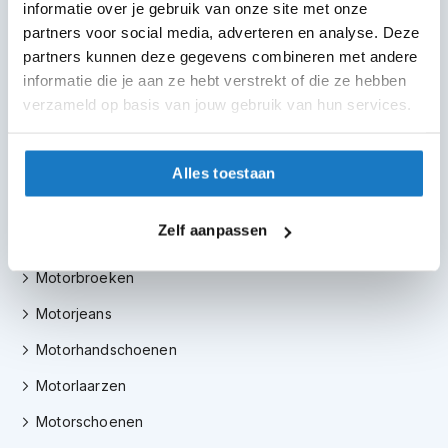
informatie over je gebruik van onze site met onze
Scooterhelmen
m
partners voor social media, adverteren en analyse. Deze
e
Systeemhelmen
n
partners kunnen deze gegevens combineren met andere
informatie die je aan ze hebt verstrekt of die ze hebben
Jethelmen
R
verzameld op basis van jouw gebruik van hun services.
a
Integraalhelmen
c
e
Crosshelmen
h
Alles toestaan
e
l
Motorkleding
m
Zelf aanpassen
Motorjassen
e
n
Motorbroeken
R
Motorjeans
e
t
Motorhandschoenen
r
o
Motorlaarzen
h
e
Motorschoenen
l