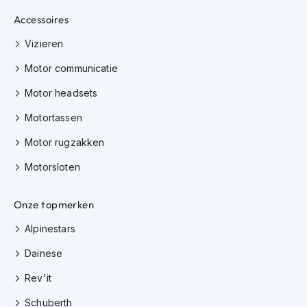
m
e
Accessoires
n
Vizieren
S
Motor communicatie
t
i
Motor headsets
l
l
Motortassen
e
m
Motor rugzakken
o
t
Motorsloten
o
r
h
Onze topmerken
e
l
Alpinestars
m
e
Dainese
n
Rev'it
F
Schuberth
l