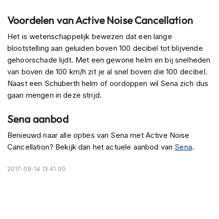
n
Voordelen van Active Noise Cancellation
H
e
Het is wetenschappelijk bewezen dat een lange
l
blootstelling aan geluiden boven 100 decibel tot blijvende
m
gehoorschade lijdt. Met een gewone helm en bij snelheden
e
van boven de 100 km/h zit je al snel boven die 100 decibel.
n
m
Naast een Schuberth helm of oordoppen wil Sena zich dus
e
gaan mengen in deze strijd.
t
z
Sena aanbod
o
n
Benieuwd naar alle opties van Sena met Active Noise
n
e
Cancellation? Bekijk dan het actuele aanbod van
Sena
.
v
i
2017-09-14 13:41:00
z
i
e
r