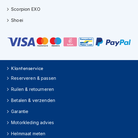
i
Scorpion EXO
p
b
Shoei
a
c
k
h
e
l
m
e
Klantenservice
n
Reserveren & passen
H
e
Ruilen & retourneren
r
e
Betalen & verzenden
n
m
Garantie
o
t
Motorkleding advies
o
r
Helmmaat meten