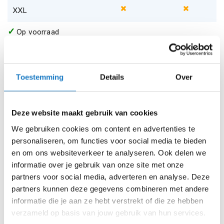
m
XXL
e
n
Op voorraad
S
Op voorraad bij Barock 2-4 werkdagen
t
i
Leverbaar na deze datum
l
Toestemming
Details
Over
Levertijd onbekend, neem eventueel contact met ons op
l
e
Niet meer leverbaar
m
o
Deze website maakt gebruik van cookies
Zo werkt Reserveren & Passen
t
o
We gebruiken cookies om content en advertenties te
Controleer de winkelvoorraad in bovenstaande tabel.
r
personaliseren, om functies voor social media te bieden
h
Voeg het product toe aan je winkelwagen en klik op "Ik
en om ons websiteverkeer te analyseren. Ook delen we
e
ga bestellen".
informatie over je gebruik van onze site met onze
l
m
Selecteer je winkel bij "Vrijblijvende winkelreservering"
partners voor social media, adverteren en analyse. Deze
e
en rond je bestelling af.
partners kunnen deze gegevens combineren met andere
n
informatie die je aan ze hebt verstrekt of die ze hebben
Seintje ontvangen via e-mail? Kom je artikelen passen in
verzameld op basis van jouw gebruik van hun services.
F
de winkel.
l