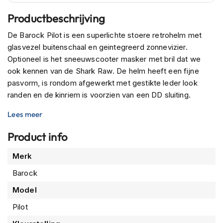
n
Productbeschrijving
H
De Barock Pilot is een superlichte stoere retrohelm met
e
l
glasvezel buitenschaal en geintegreerd zonnevizier.
m
Optioneel is het sneeuwscooter masker met bril dat we
e
ook kennen van de Shark Raw. De helm heeft een fijne
n
pasvorm, is rondom afgewerkt met gestikte leder look
m
e
randen en de kinriem is voorzien van een DD sluiting.
t
z
Lees meer
o
n
Product info
n
e
Meer
Merk
v
informatie
i
Barock
z
i
Model
e
r
Pilot