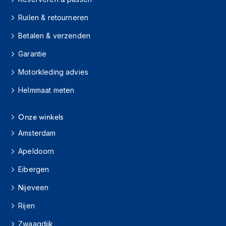
h
i
Ruilen & retourneren
o
Betalen & verzenden
n
h
Garantie
e
l
Motorkleding advies
m
e
Helmmaat meten
n
V
Onze winkels
e
s
Amsterdam
p
Apeldoorn
a
h
Eibergen
e
l
Nijeveen
m
e
Rijen
n
Zwaagdijk