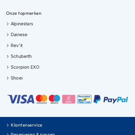
e
r
Onze topmerken
h
e
Alpinestars
l
m
Dainese
e
n
Rev'it
B
Schuberth
o
x
Scorpion EXO
e
r
Shoei
h
e
l
m
e
n
F
Klantenservice
a
s
Reserveren & passen