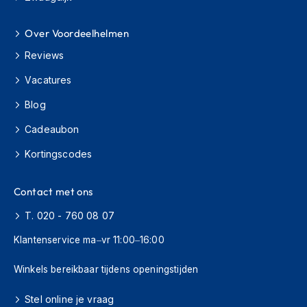
H
e
r
Over Voordeelhelmen
e
Reviews
n
s
Vacatures
c
o
Blog
o
t
Cadeaubon
e
r
Kortingscodes
h
e
l
Contact met ons
m
e
T. 020 - 760 08 07
n
Klantenservice ma–vr 11:00–16:00
D
a
Winkels bereikbaar tijdens openingstijden
m
e
Stel online je vraag
s