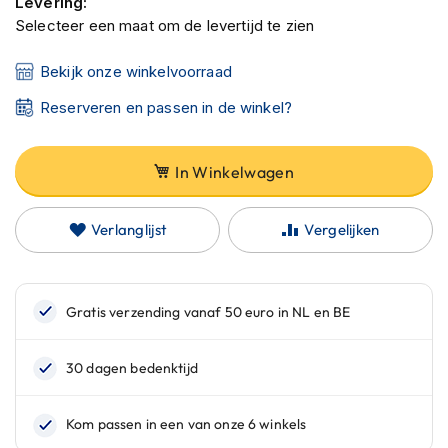
Levering:
C
a
Selecteer een maat om de levertijd te zien
r
b
Bekijk onze winkelvoorraad
o
n
Reserveren en passen in de winkel?
h
e
l
In Winkelwagen
m
e
n
Verlanglijst
Vergelijken
E
n
d
u
r
o
h
e
l
m
e