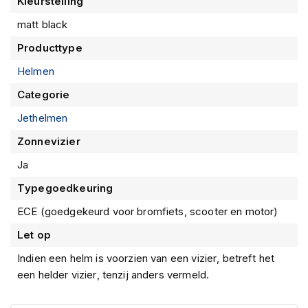
Kleurstelling
P
i
matt black
l
o
Producttype
t
e
Helmen
n
Categorie
h
e
Jethelmen
l
m
Zonnevizier
e
n
Ja
P
Typegoedkeuring
i
ECE (goedgekeurd voor bromfiets, scooter en motor)
n
l
Let op
o
c
Indien een helm is voorzien van een vizier, betreft het
k
een helder vizier, tenzij anders vermeld.
h
e
l