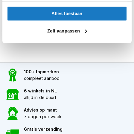
i
Alles naar tevredenheid? Betaal in de winkel.
p
Alles toestaan
b
Alles over Reserveren & Passen
a
c
Zelf aanpassen
k
h
e
l
m
e
n
100+ topmerken
compleet aanbod
H
e
r
6 winkels in NL
e
altijd in de buurt
n
m
Advies op maat
o
7 dagen per week
t
o
Gratis verzending
r