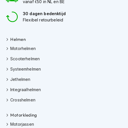
h
vanaf €50 in NL en BE
e
l
30 dagen bedenktijd
m
Flexibel retourbeleid
e
n
Helmen
D
a
Motorhelmen
m
e
Scooterhelmen
s
m
Systeemhelmen
o
t
Jethelmen
o
r
Integraalhelmen
h
e
Crosshelmen
l
m
Motorkleding
e
n
Motorjassen