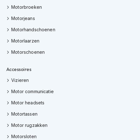
K
Motorbroeken
i
n
Motorjeans
d
e
Motorhandschoenen
r
m
Motorlaarzen
o
Motorschoenen
t
o
r
Accessoires
h
e
Vizieren
l
m
Motor communicatie
e
n
Motor headsets
S
Motortassen
c
o
Motor rugzakken
o
t
Motorsloten