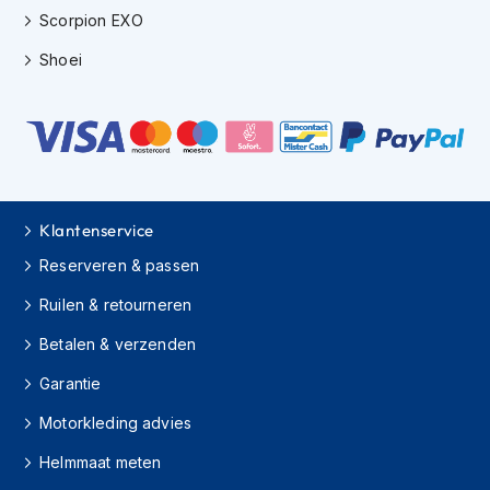
e
Scorpion EXO
r
h
Shoei
e
l
m
e
n
B
o
Klantenservice
x
e
Reserveren & passen
r
h
Ruilen & retourneren
e
l
Betalen & verzenden
m
e
Garantie
n
Motorkleding advies
F
Helmmaat meten
a
s