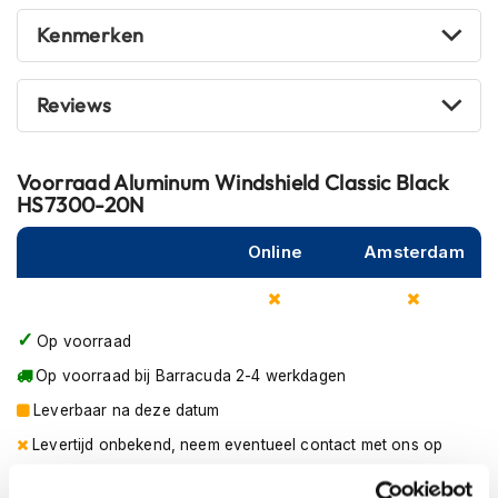
m
Kenmerken
e
n
R
Reviews
a
c
e
Voorraad
Aluminum Windshield Classic Black
h
HS7300-20N
e
l
m
Online
Amsterdam
e
n
R
Op voorraad
e
t
Op voorraad bij Barracuda 2-4 werkdagen
r
Leverbaar na deze datum
o
h
Levertijd onbekend, neem eventueel contact met ons op
e
Niet meer leverbaar
l