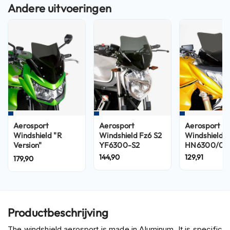
n
H
e
l
m
e
n
m
e
t
z
o
Aerosport
Aerosport
Aerosport
n
Windshield "R
Windshield Fz6 S2
Windshield
n
Version"
YF6300-S2
HN6300/07
e
KN7300/07R
144,90
129,91
179,90
v
i
z
i
e
Productbeschrijving
r
The windshield aerosport is made in Aluminum. It is specific