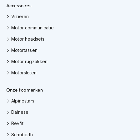
K
Accessoires
i
Vizieren
n
d
Motor communicatie
e
r
Motor headsets
m
o
Motortassen
t
o
Motor rugzakken
r
h
Motorsloten
e
l
m
Onze topmerken
e
n
Alpinestars
S
Dainese
c
Rev'it
o
o
Schuberth
t