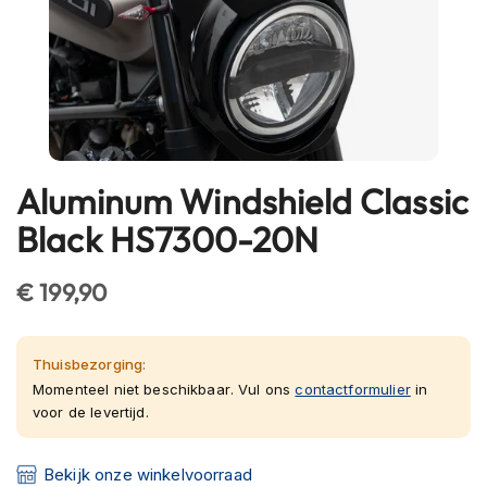
h
e
l
m
e
n
B
l
Aluminum Windshield Classic
Ga
u
naar
e
Black HS7300-20N
t
het
o
begin
o
€ 199,90
van
t
de
h
h
afbeeldingen-
Thuisbezorging:
e
gallerij
l
Momenteel niet beschikbaar. Vul ons
contactformulier
in
m
voor de levertijd.
e
n
Bekijk onze winkelvoorraad