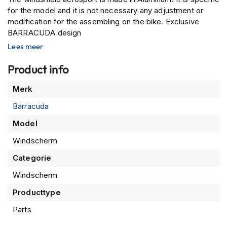
P
for the model and it is not necessary any adjustment or
i
modification for the assembling on the bike. Exclusive
l
o
BARRACUDA design
t
Lees meer
e
n
Product info
h
e
Meer
Merk
l
informatie
m
Barracuda
e
n
Model
P
Windscherm
i
n
Categorie
l
Windscherm
o
c
Producttype
k
h
Parts
e
l