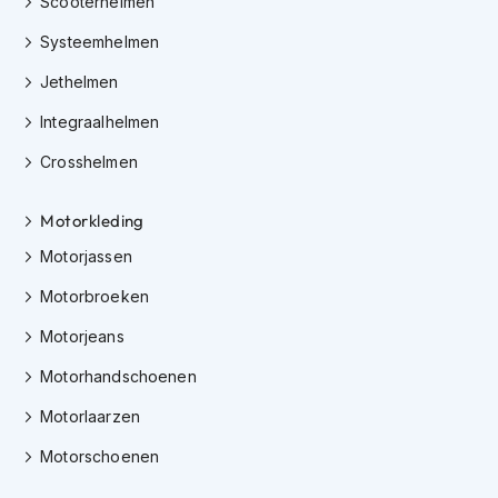
Scooterhelmen
h
e
Systeemhelmen
l
m
Jethelmen
e
n
Integraalhelmen
D
Crosshelmen
a
m
e
Motorkleding
s
Motorjassen
m
o
Motorbroeken
t
o
Motorjeans
r
h
Motorhandschoenen
e
l
Motorlaarzen
m
e
Motorschoenen
n