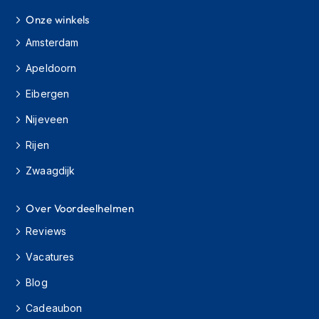
h
Onze winkels
i
o
Amsterdam
n
h
Apeldoorn
e
l
Eibergen
m
e
Nijeveen
n
Rijen
V
Zwaagdijk
e
s
p
Over Voordeelhelmen
a
h
Reviews
e
l
Vacatures
m
e
Blog
n
Cadeaubon