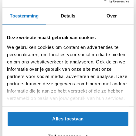
m
Zo werkt Reserveren & Passen
e
n
Toestemming
Details
Over
Controleer de winkelvoorraad in bovenstaande tabel.
S
Voeg het product toe aan je winkelwagen en klik op "Ik
t
ga bestellen".
i
Deze website maakt gebruik van cookies
l
Selecteer je winkel bij "Vrijblijvende winkelreservering"
We gebruiken cookies om content en advertenties te
l
en rond je bestelling af.
e
personaliseren, om functies voor social media te bieden
m
en om ons websiteverkeer te analyseren. Ook delen we
Seintje ontvangen via e-mail? Kom je artikelen passen in
o
informatie over je gebruik van onze site met onze
de winkel.
t
partners voor social media, adverteren en analyse. Deze
o
Alles naar tevredenheid? Betaal in de winkel.
r
partners kunnen deze gegevens combineren met andere
h
Alles over Reserveren & Passen
informatie die je aan ze hebt verstrekt of die ze hebben
e
verzameld op basis van jouw gebruik van hun services.
l
m
e
n
Alles toestaan
F
l