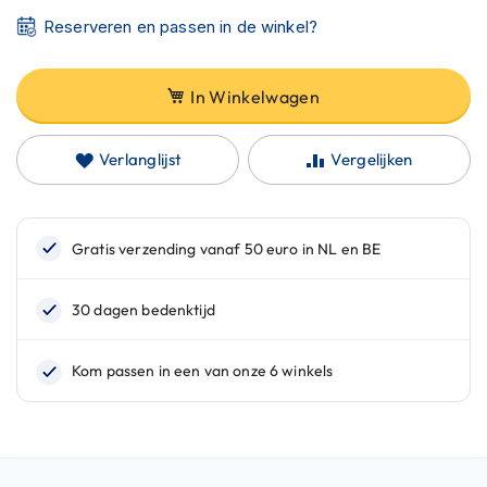
C
a
Reserveren en passen in de winkel?
r
b
o
In Winkelwagen
n
h
e
Verlanglijst
Vergelijken
l
m
e
n
E
n
d
u
r
o
h
e
l
m
e