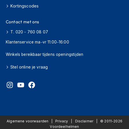
H
Kortingscodes
e
r
e
Contact met ons
n
s
T. 020 - 760 08 07
c
o
Klantenservice ma–vr 11:00–16:00
o
t
Winkels bereikbaar tijdens openingstijden
e
r
Stel online je vraag
h
e
l
m
e
n
D
a
m
Algemene voorwaarden
Privacy
Disclaimer
© 2011-2026
e
Voordeelhelmen
s