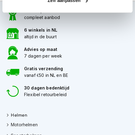
Zelf aanpassen
i
p
100+ topmerken
b
compleet aanbod
a
c
6 winkels in NL
k
altijd in de buurt
h
e
Advies op maat
l
7 dagen per week
m
e
n
Gratis verzending
vanaf €50 in NL en BE
H
e
30 dagen bedenktijd
r
Flexibel retourbeleid
e
n
m
o
Helmen
t
Motorhelmen
o
r