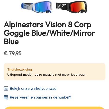
h
e
l
m
Alpinestars Vision 8 Corp
e
Ga
n
naar
Goggle Blue/White/Mirror
het
B
Blue
begin
l
u
van
e
de
€ 79,95
t
afbeeldingen-
o
gallerij
o
t
Thuisbezorging:
h
Uitlopend model, deze maat is niet meer leverbaar.
h
e
l
Bekijk onze winkelvoorraad
m
e
Reserveren en passen in de winkel?
n