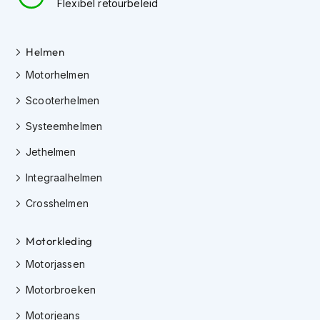
Flexibel retourbeleid
h
e
l
m
Helmen
e
n
Motorhelmen
D
Scooterhelmen
a
Systeemhelmen
m
e
Jethelmen
s
m
Integraalhelmen
o
t
Crosshelmen
o
r
h
Motorkleding
e
l
Motorjassen
m
e
Motorbroeken
n
Motorjeans