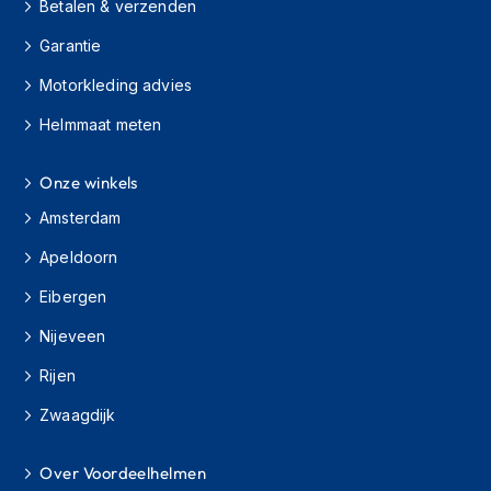
Betalen & verzenden
h
i
Garantie
o
n
Motorkleding advies
h
e
Helmmaat meten
l
m
Onze winkels
e
n
Amsterdam
V
Apeldoorn
e
s
Eibergen
p
a
Nijeveen
h
e
Rijen
l
m
Zwaagdijk
e
n
Over Voordeelhelmen