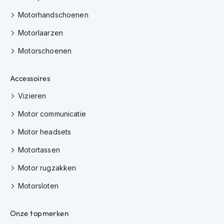
K
Motorhandschoenen
i
n
Motorlaarzen
d
e
Motorschoenen
r
m
o
Accessoires
t
o
Vizieren
r
h
Motor communicatie
e
l
Motor headsets
m
Motortassen
e
n
Motor rugzakken
S
Motorsloten
c
o
o
Onze topmerken
t