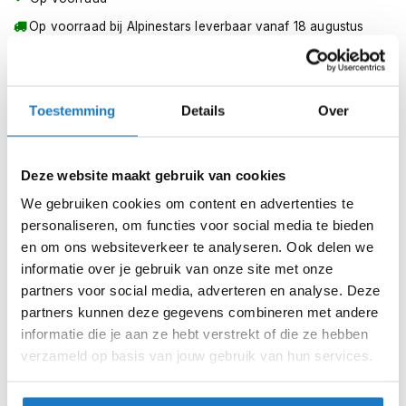
m
e
Op voorraad bij Alpinestars leverbaar vanaf 18 augustus
n
Leverbaar na deze datum
S
Levertijd onbekend, neem eventueel contact met ons op
t
i
Toestemming
Details
Over
Niet meer leverbaar
l
l
Zo werkt Reserveren & Passen
e
Deze website maakt gebruik van cookies
Controleer de winkelvoorraad in bovenstaande tabel.
m
o
We gebruiken cookies om content en advertenties te
Voeg het product toe aan je winkelwagen en klik op "Ik
t
personaliseren, om functies voor social media te bieden
ga bestellen".
o
r
en om ons websiteverkeer te analyseren. Ook delen we
Selecteer je winkel bij "Vrijblijvende winkelreservering"
h
informatie over je gebruik van onze site met onze
e
en rond je bestelling af.
partners voor social media, adverteren en analyse. Deze
l
Seintje ontvangen via e-mail? Kom je artikelen passen in
partners kunnen deze gegevens combineren met andere
m
e
de winkel.
informatie die je aan ze hebt verstrekt of die ze hebben
n
verzameld op basis van jouw gebruik van hun services.
Alles naar tevredenheid? Betaal in de winkel.
F
Alles over Reserveren & Passen
l