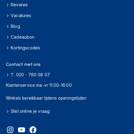
H
Reviews
e
r
Vacatures
e
n
Blog
s
c
Cadeaubon
o
o
Kortingscodes
t
e
Contact met ons
r
h
T. 020 - 760 08 07
e
l
Klantenservice ma–vr 11:00–16:00
m
e
Winkels bereikbaar tijdens openingstijden
n
D
Stel online je vraag
a
m
e
s