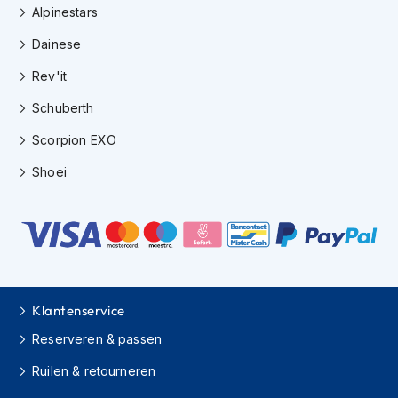
e
Alpinestars
r
h
Dainese
e
l
Rev'it
m
e
Schuberth
n
Scorpion EXO
B
Shoei
o
x
e
r
h
e
l
m
e
Klantenservice
n
Reserveren & passen
F
Ruilen & retourneren
a
s