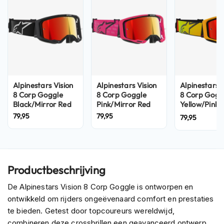
n
H
e
l
m
e
n
m
Alpinestars Vision
Alpinestars Vision
Alpinestars V
e
8 Corp Goggle
8 Corp Goggle
8 Corp Gogg
t
Black/Mirror Red
Pink/Mirror Red
Yellow/Pink/
z
Red
79,95
79,95
79,95
o
n
n
e
v
Productbeschrijving
i
z
De Alpinestars Vision 8 Corp Goggle is ontworpen en
i
e
ontwikkeld om rijders ongeëvenaard comfort en prestaties
r
te bieden. Getest door topcoureurs wereldwijd,
combineren deze crossbrillen een geavanceerd ontwerp