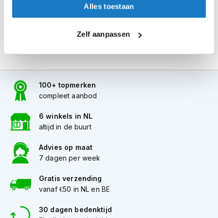
Alles toestaan
i
p
b
Zelf aanpassen
a
c
k
h
e
l
100+ topmerken
m
compleet aanbod
e
n
6 winkels in NL
altijd in de buurt
H
e
r
Advies op maat
e
7 dagen per week
n
m
Gratis verzending
o
vanaf €50 in NL en BE
t
o
30 dagen bedenktijd
r