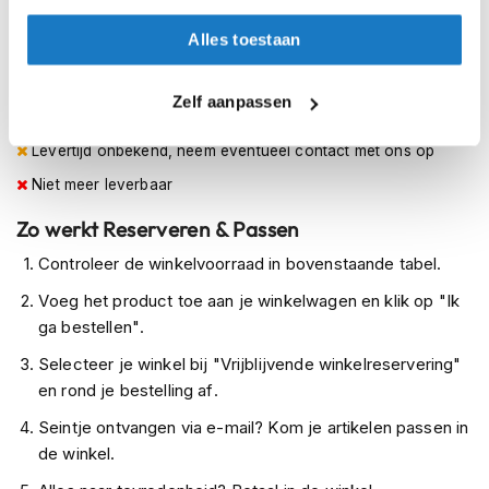
52
h
e
Alles toestaan
l
Op voorraad
m
Op voorraad bij Alpinestars leverbaar vanaf 18 augustus
e
Zelf aanpassen
n
Leverbaar na deze datum
Levertijd onbekend, neem eventueel contact met ons op
D
a
Niet meer leverbaar
m
e
Zo werkt Reserveren & Passen
s
m
Controleer de winkelvoorraad in bovenstaande tabel.
o
t
Voeg het product toe aan je winkelwagen en klik op "Ik
o
ga bestellen".
r
h
Selecteer je winkel bij "Vrijblijvende winkelreservering"
e
en rond je bestelling af.
l
m
Seintje ontvangen via e-mail? Kom je artikelen passen in
e
de winkel.
n