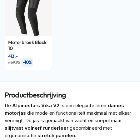
P
i
l
o
t
e
n
Motorbroek
Black
h
10
e
l
413,-
m
-10%
459,95
e
n
P
i
Productbeschrijving
n
l
De
Alpinestars Vika V2
is een elegante leren
dames
o
motorjas
die mode en functionaliteit maximaal met elkaar
c
verenigt. De jas is gemaakt van zacht en soepel maar
k
h
slijtvast volnerf runderleer
gecombineerd met
e
ergonomische
stretch panelen
.
l