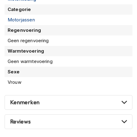
m
e
Categorie
n
Motorjassen
S
Regenvoering
t
i
Geen regenvoering
l
l
Warmtevoering
e
m
Geen warmtevoering
o
Sexe
t
o
Vrouw
r
h
e
l
Kenmerken
m
e
n
Reviews
F
l