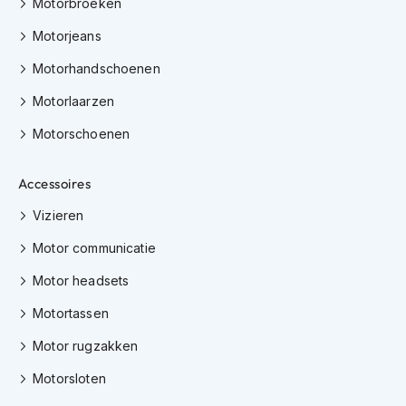
Motorbroeken
h
i
Motorjeans
o
n
Motorhandschoenen
h
e
Motorlaarzen
l
Motorschoenen
m
e
n
Accessoires
V
Vizieren
e
s
Motor communicatie
p
a
Motor headsets
h
e
Motortassen
l
m
Motor rugzakken
e
n
Motorsloten