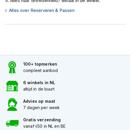
Alles naar tevredenheid? Betaal in de winkel.
K
i
Alles over Reserveren & Passen
n
d
e
r
m
o
t
o
r
100+ topmerken
h
compleet aanbod
e
l
m
6 winkels in NL
e
altijd in de buurt
n
Advies op maat
S
7 dagen per week
c
o
Gratis verzending
o
t
vanaf €50 in NL en BE