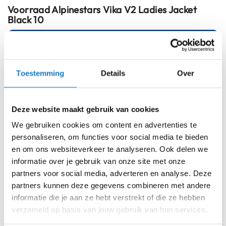
i
Voorraad
Alpinestars Vika V2 Ladies Jacket
p
Black 10
b
a
Online
Amsterdam
c
k
38
h
Toestemming
Details
Over
e
l
40
m
e
Deze website maakt gebruik van cookies
42
n
We gebruiken cookies om content en advertenties te
H
44
personaliseren, om functies voor social media te bieden
e
en om ons websiteverkeer te analyseren. Ook delen we
r
46
informatie over je gebruik van onze site met onze
e
n
partners voor social media, adverteren en analyse. Deze
48
m
partners kunnen deze gegevens combineren met andere
o
informatie die je aan ze hebt verstrekt of die ze hebben
t
50
o
verzameld op basis van jouw gebruik van hun services.
r