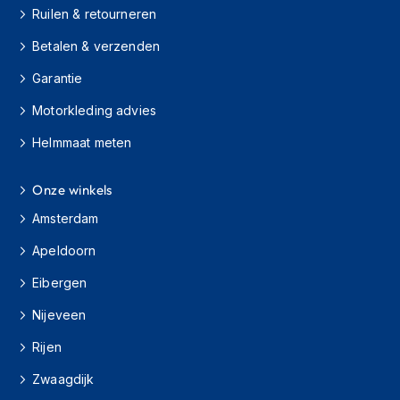
s
Ruilen & retourneren
c
Betalen & verzenden
o
o
Garantie
t
e
Motorkleding advies
r
h
Helmmaat meten
e
l
m
Onze winkels
e
n
Amsterdam
Apeldoorn
K
i
Eibergen
n
d
Nijeveen
e
r
Rijen
s
c
Zwaagdijk
o