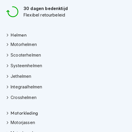
e
r
30 dagen bedenktijd
h
Flexibel retourbeleid
e
l
m
Helmen
e
n
Motorhelmen
B
Scooterhelmen
o
x
Systeemhelmen
e
r
Jethelmen
h
e
Integraalhelmen
l
m
Crosshelmen
e
n
Motorkleding
F
Motorjassen
a
s