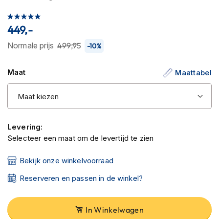
C
begin
a
Waardering:
van
r
100
100
% of
449,-
de
b
o
afbeeldingen-
Normale prijs
499,95
-10%
n
gallerij
h
e
Maat
Maattabel
l
m
e
n
E
Levering:
n
Selecteer een maat om de levertijd te zien
d
u
Bekijk onze winkelvoorraad
r
o
Reserveren en passen in de winkel?
h
e
l
m
In Winkelwagen
e