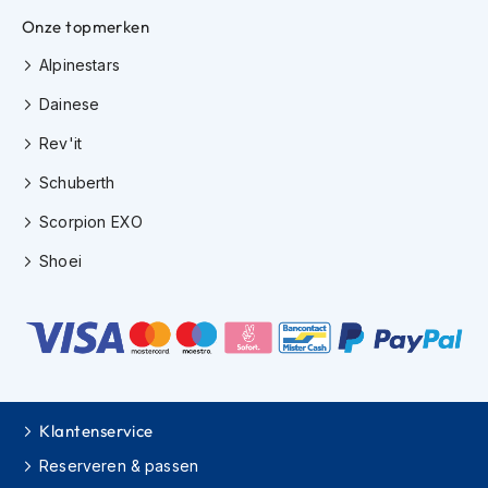
H
Onze topmerken
e
r
Alpinestars
e
n
Dainese
s
c
Rev'it
o
o
Schuberth
t
e
Scorpion EXO
r
h
Shoei
e
l
m
e
n
D
a
Klantenservice
m
e
Reserveren & passen
s