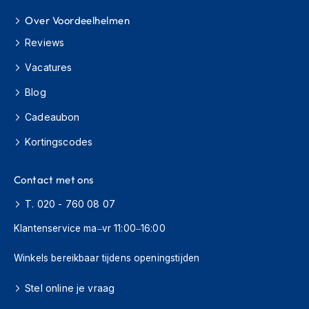
o
t
Over Voordeelhelmen
e
r
Reviews
h
Vacatures
e
l
Blog
m
e
Cadeaubon
n
Kortingscodes
S
y
s
Contact met ons
t
e
T. 020 - 760 08 07
e
m
Klantenservice ma–vr 11:00–16:00
h
e
Winkels bereikbaar tijdens openingstijden
l
m
Stel online je vraag
e
n