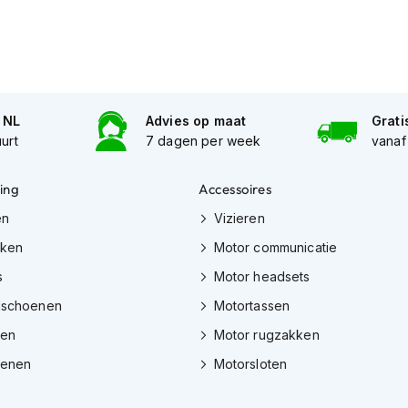
n NL
Advies op maat
Grati
uurt
7 dagen per week
vanaf
ing
Accessoires
en
Vizieren
eken
Motor communicatie
s
Motor headsets
dschoenen
Motortassen
zen
Motor rugzakken
oenen
Motorsloten