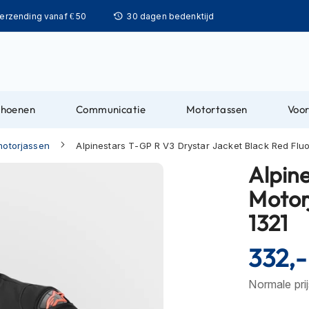
Ga
verzending vanaf € 50
30 dagen bedenktijd
naar
de
inhoud
choenen
Communicatie
Motortassen
Voor
motorjassen
Alpinestars T-GP R V3 Drystar Jacket Black Red Fluo
Alpin
Motor
1321
332,-
Normale pri