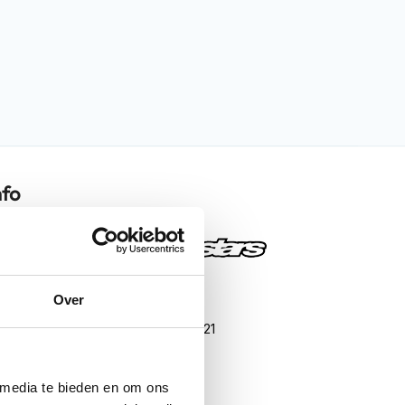
nfo
T-GP R V3 Drystar
Over
Black Red Fluo White 1321
Motorkleding
 media te bieden en om ons
Motorjassen