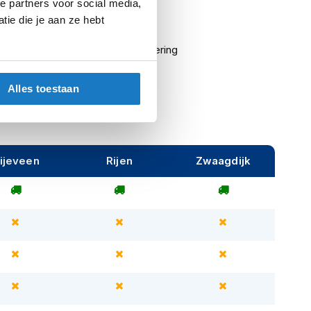
e partners voor social media,
ie die je aan ze hebt
ng
Directlaminaat
ing
Uitneembare warmtevoering
Alles toestaan
ijeveen
Rijen
Zwaagdijk