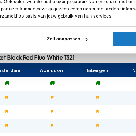
n Nucleon Flex Plus Level 1-pantser op de
. Ook delen we informatie over je gebruik van onze site met onz
ellebogen en onderarmen. De lichte en
 partners kunnen deze gegevens combineren met andere informat
Regenvoeri
prestaties met veelzijdig klimaatbeheer.
erzameld op basis van jouw gebruik van hun services.
Warmtevoer
stretch thermovoering met PrimaLoft®-
 aan de zijkanten en verborgen
Zelf aanpassen
vestiging met 360-graden
van de pols. De jas is ontworpen met
et Black Red Fluo White 1321
nstructie, directe openingen voor ventilatie,
id.
sterdam
Apeldoorn
Eibergen
N
rbereid om het Tech-Air® 5 Airbag System
isen voor motorjassen. De jas is ontworpen
aardoor het een ideale keuze is voor
tatiegerichte textieljas.