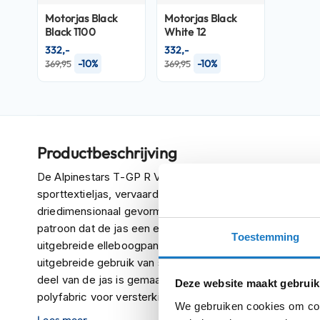
Crosshelmen
Motorjas
Black
Motorjas
Black
Black 1100
White 12
Fietshelmen
332,-
332,-
-10%
-10%
369,95
369,95
Helm
accessoires
Vizieren
Pinlocks
Tear-
Productbeschrijving
offs
De Alpinestars T-GP R V3 Drystar® Jacket is een op ra
Crossbrillen
sporttextieljas, vervaardigd met geavanceerde stretchm
driedimensionaal gevormde sportieve silhouet en verfijnd
Oordoppen
patroon dat de jas een echte leren jas-uitstraling geeft
Toestemming
Onderhoud
uitgebreide elleboogpantser. De jas biedt ongeëvenaard
helm
uitgebreide gebruik van stretchmaterialen, waaronder tec
deel van de jas is gemaakt van deze materialen, aange
Helm
Deze website maakt gebruik
polyfabric voor versterking.
houder
We gebruiken cookies om cont
&
Lees meer