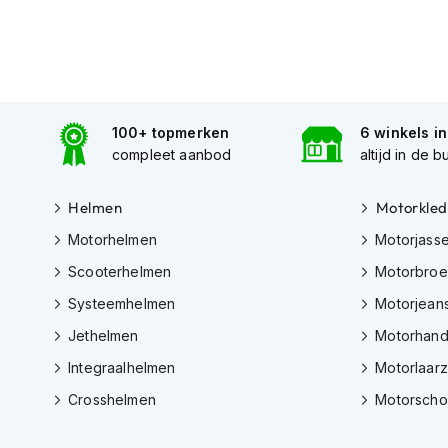
Gore-
Tex
motorbroeken
Kevlar
motorbroeken
100+ topmerken
6 winkels i
Cargo
compleet aanbod
altijd in de b
motorbroeken
Motorjeans
Helmen
Motorkled
Motorpakken
Motorhelmen
Motorjass
Heren
Scooterhelmen
Motorbro
motorpak
Systeemhelmen
Motorjean
Dames
Jethelmen
Motorhan
motorpak
Integraalhelmen
Motorlaar
Eendelig
motorpak
Crosshelmen
Motorsch
Tweedelig