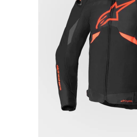
Race
helmen
Retro
helmen
Stille
motorhelmen
Flip
back
helmen
Heren
motorhelmen
Dames
motorhelmen
Kinder
motorhelmen
Scooterhelmen