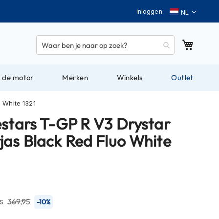
Taal
Inloggen
Winkel
 de motor
Merken
Winkels
Outlet
 White 1321
estars T-GP R V3 Drystar
jas Black Red Fluo White
js
369,95
-10%