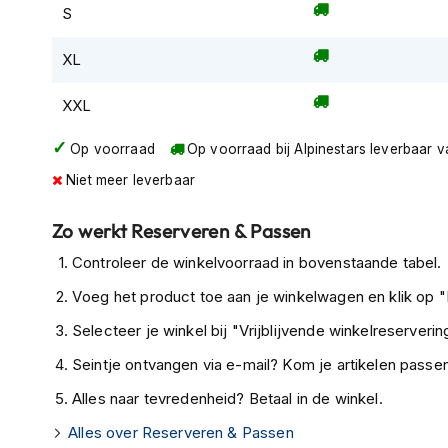
S
Tex
motorjassen
XL
Motorbroeken
Heren
XXL
motorbroeken
Op voorraad
Op voorraad bij Alpinestars leverbaar 
Dames
Niet meer leverbaar
motorbroeken
Doorwaai
Zo werkt Reserveren & Passen
motorbroeken
Controleer de winkelvoorraad in bovenstaande tabel.
Waterdichte
Voeg het product toe aan je winkelwagen en klik op "I
motorbroeken
Selecteer je winkel bij "Vrijblijvende winkelreservering
Leren
motorbroeken
Seintje ontvangen via e-mail? Kom je artikelen passen
Textiel
Alles naar tevredenheid? Betaal in de winkel.
motorbroeken
Alles over Reserveren & Passen