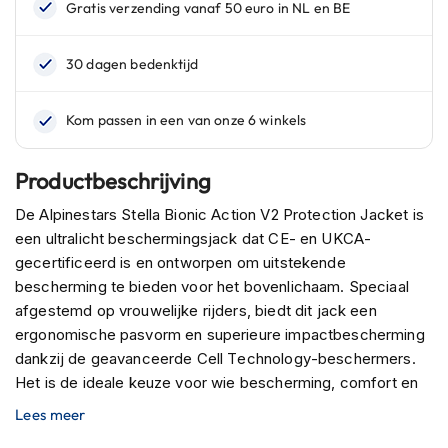
n
H
e
l
m
e
n
m
Productbeschrijving
e
t
De Alpinestars Stella Bionic Action V2 Protection Jacket is
z
een ultralicht beschermingsjack dat CE- en UKCA-
o
gecertificeerd is en ontworpen om uitstekende
n
n
bescherming te bieden voor het bovenlichaam. Speciaal
e
afgestemd op vrouwelijke rijders, biedt dit jack een
v
ergonomische pasvorm en superieure impactbescherming
i
z
dankzij de geavanceerde Cell Technology-beschermers.
i
Het is de ideale keuze voor wie bescherming, comfort en
e
ventilatie zoekt tijdens intensieve ritten.
Lees meer
r
Met een geheel nieuwe Cell Technology-borstbeschermer