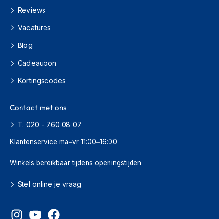
H
Reviews
e
r
Vacatures
e
n
Blog
s
c
Cadeaubon
o
o
Kortingscodes
t
e
r
Contact met ons
h
e
T. 020 - 760 08 07
l
Klantenservice ma–vr 11:00–16:00
m
e
n
Winkels bereikbaar tijdens openingstijden
D
Stel online je vraag
a
m
e
s