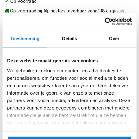
Op voorraad
m
e
Op voorraad bij Alpinestars leverbaar vanaf 18 augustus
n
Leverbaar na deze datum
S
Levertijd onbekend, neem eventueel contact met ons op
t
i
Toestemming
Details
Over
Niet meer leverbaar
l
l
Zo werkt Reserveren & Passen
e
Deze website maakt gebruik van cookies
m
Controleer de winkelvoorraad in bovenstaande tabel.
o
We gebruiken cookies om content en advertenties te
Voeg het product toe aan je winkelwagen en klik op "Ik
t
personaliseren, om functies voor social media te bieden
o
ga bestellen".
r
en om ons websiteverkeer te analyseren. Ook delen we
h
Selecteer je winkel bij "Vrijblijvende winkelreservering"
informatie over je gebruik van onze site met onze
e
en rond je bestelling af.
partners voor social media, adverteren en analyse. Deze
l
partners kunnen deze gegevens combineren met andere
m
Seintje ontvangen via e-mail? Kom je artikelen passen in
e
informatie die je aan ze hebt verstrekt of die ze hebben
de winkel.
n
verzameld op basis van jouw gebruik van hun services.
Alles naar tevredenheid? Betaal in de winkel.
F
Alles over Reserveren & Passen
l