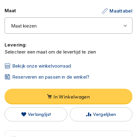
C
a
Maat
Maattabel
r
b
o
n
h
e
Levering:
l
Selecteer een maat om de levertijd te zien
m
e
n
Bekijk onze winkelvoorraad
Reserveren en passen in de winkel?
E
n
d
u
In Winkelwagen
r
o
h
Verlanglijst
Vergelijken
e
l
m
e