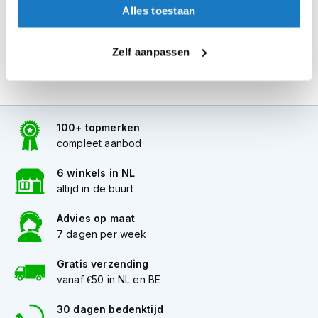
i
Alles toestaan
p
b
a
Zelf aanpassen
c
k
h
e
l
100+ topmerken
m
compleet aanbod
e
n
6 winkels in NL
H
altijd in de buurt
e
r
Advies op maat
e
7 dagen per week
n
m
Gratis verzending
o
vanaf €50 in NL en BE
t
o
r
30 dagen bedenktijd