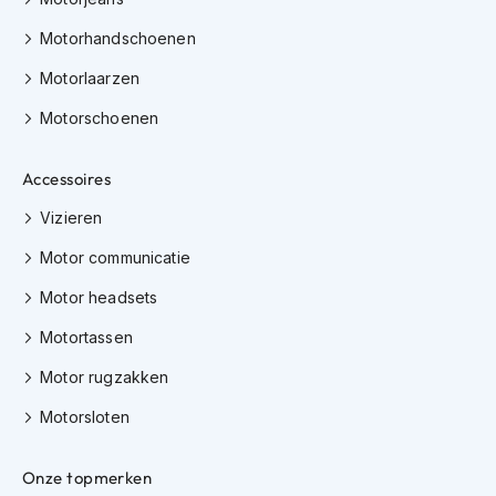
K
i
Motorhandschoenen
n
Motorlaarzen
d
e
Motorschoenen
r
m
o
Accessoires
t
o
Vizieren
r
h
Motor communicatie
e
l
Motor headsets
m
e
Motortassen
n
Motor rugzakken
S
Motorsloten
c
o
o
Onze topmerken
t