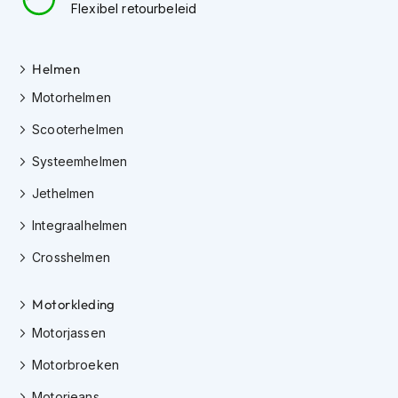
h
Flexibel retourbeleid
e
l
m
Helmen
e
n
Motorhelmen
D
Scooterhelmen
a
m
Systeemhelmen
e
s
Jethelmen
m
o
Integraalhelmen
t
Crosshelmen
o
r
h
Motorkleding
e
l
Motorjassen
m
e
Motorbroeken
n
Motorjeans