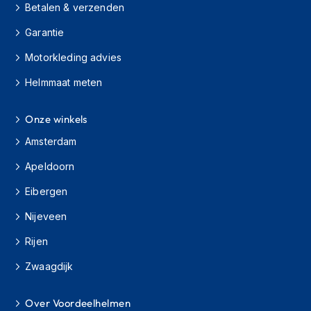
Betalen & verzenden
h
i
Garantie
o
n
Motorkleding advies
h
e
Helmmaat meten
l
m
e
Onze winkels
n
Amsterdam
V
Apeldoorn
e
s
Eibergen
p
a
Nijeveen
h
e
Rijen
l
m
Zwaagdijk
e
n
Over Voordeelhelmen