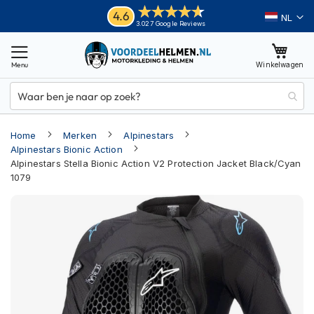
Ga
Helmen
4.6
Taal
3.027 Google Reviews
naar
M
de
o
inhoud
Winkelwagen
t
o
r
h
e
Home
Merken
Alpinestars
l
m
Alpinestars Bionic Action
e
Alpinestars Stella Bionic Action V2 Protection Jacket Black/Cyan
n
1079
Ga
A
d
naar
v
het
e
einde
n
van
t
u
de
r
afbeeldingen-
e