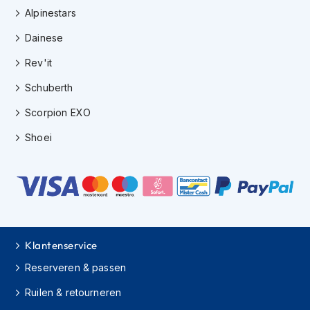
e
Alpinestars
r
h
Dainese
e
l
Rev'it
m
e
Schuberth
n
Scorpion EXO
B
o
Shoei
x
e
r
h
e
l
m
e
Klantenservice
n
Reserveren & passen
F
Ruilen & retourneren
a
s