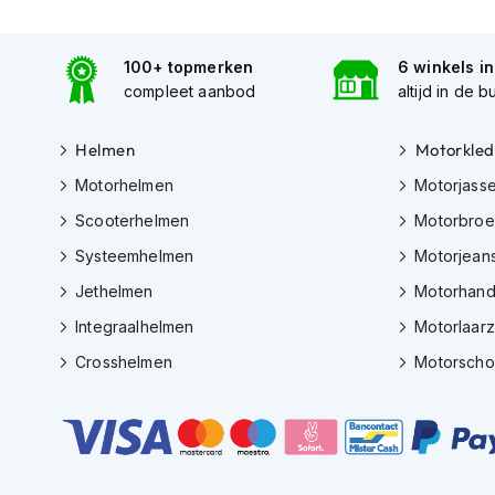
Gore-
Tex
motorbroeken
100+ topmerken
6 winkels i
compleet aanbod
altijd in de b
Kevlar
motorbroeken
Helmen
Motorkled
Cargo
Motorhelmen
Motorjass
motorbroeken
Scooterhelmen
Motorbro
Motorjeans
Systeemhelmen
Motorjean
Motorpakken
Heren
Jethelmen
Motorhan
motorpak
Integraalhelmen
Motorlaar
Dames
Crosshelmen
Motorsch
motorpak
Eendelig
motorpak
Tweedelig