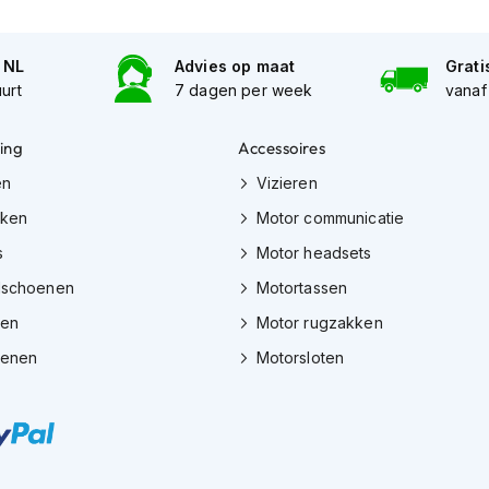
n NL
Advies op maat
Grati
uurt
7 dagen per week
vanaf
ing
Accessoires
en
Vizieren
eken
Motor communicatie
s
Motor headsets
dschoenen
Motortassen
zen
Motor rugzakken
oenen
Motorsloten