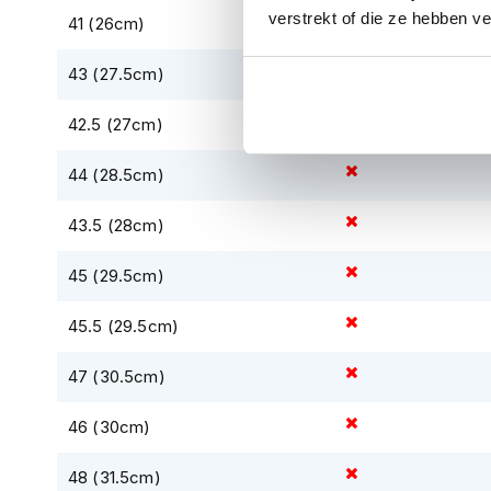
kapstok
verstrekt of die ze hebben v
41 (26cm)
Motorkleding
43 (27.5cm)
Motorjassen
Heren
42.5 (27cm)
motorjassen
Dames
44 (28.5cm)
motorjassen
43.5 (28cm)
Doorwaai
motorjassen
45 (29.5cm)
Waterdichte
motorjassen
45.5 (29.5cm)
Leren
47 (30.5cm)
motorjassen
Textiele
46 (30cm)
motorjassen
48 (31.5cm)
Gore-