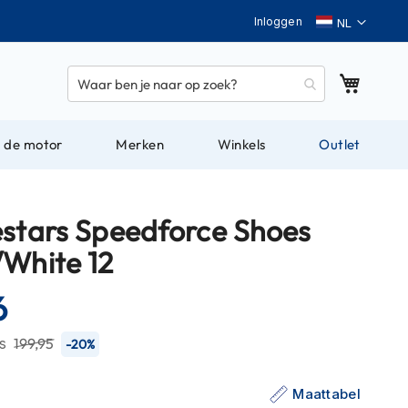
Taal
Inloggen
Winkel
 de motor
Merken
Winkels
Outlet
estars Speedforce Shoes
/White 12
6
js
199,95
-20%
Maattabel