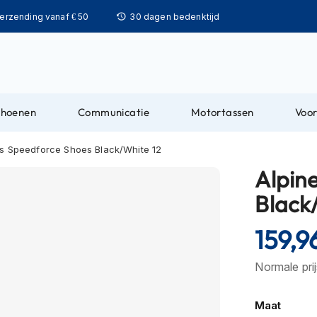
Ga
verzending vanaf € 50
30 dagen bedenktijd
naar
de
inhoud
choenen
Communicatie
Motortassen
Voor
rs Speedforce Shoes Black/White 12
Alpin
Black
159,9
Normale pri
Maat