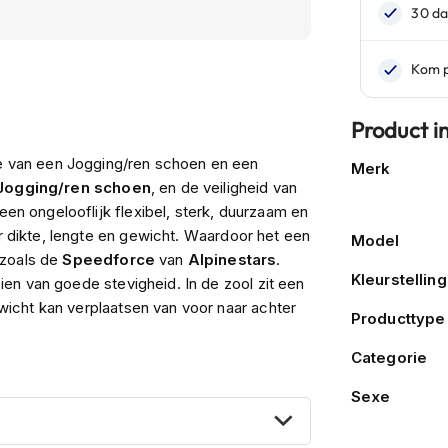
Product i
Meer
e van een Jogging/ren schoen en een
Merk
informatie
Jogging/ren schoen
, en de veiligheid van
een ongelooflijk flexibel, sterk, duurzaam en
ar dikte, lengte en gewicht. Waardoor het een
Model
 zoals de
Speedforce
van
Alpinestars
.
Kleurstelling
en van goede stevigheid. In de zool zit een
ewicht kan verplaatsen van voor naar achter
Producttype
Categorie
Sexe