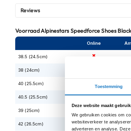
Crosshelmen
Reviews
Fietshelmen
Helm
Voorraad
Alpinestars Speedforce Shoes Blac
accessoires
Vizieren
Online
Am
Pinlocks
38.5 (24.5cm)
Tear-
offs
38 (24cm)
Crossbrillen
40 (25.5cm)
Toestemming
Oordoppen
40.5 (25.5cm)
Onderhoud
helm
Deze website maakt gebruik
39 (25cm)
Helm
We gebruiken cookies om cont
houder
websiteverkeer te analyseren
42 (26.5cm)
&
adverteren en analyse. Deze