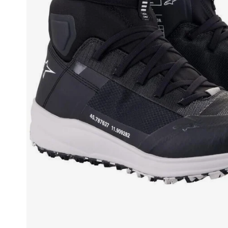
Race
helmen
Retro
helmen
Stille
motorhelmen
Flip
back
helmen
Heren
motorhelmen
Dames
motorhelmen
Kinder
motorhelmen
Scooterhelmen