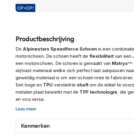
Boxer
OP=OP!
helmen
Ga
Fashion
naar
helmen
het
Productbeschrijving
Vespa
begin
helmen
De
Alpinestars Speedforce Schoen
is een combinati
van
motorschoen. De schoen heeft de
flexibiliteit
van een
de
Heren
een motorschoen. De schoen is gemaakt van
Matryx
™ 
afbeeldingen-
scooterhelmen
slijtvast materiaal welke zich perfect laat aanpassen na
gallerij
Dames
geweldig materiaal is om een schoen mee te fabriceren
scooterhelmen
Een hoge en
TPU
versterkte
shaft
om de enkel te voorzi
metalen plaat bewerkt met de
TPF
technologie
, die g
Kinder
en vica versa.
scooterhelmen
Lees meer
Systeemhelmen
Jethelmen
Kenmerken
Integraalhelmen