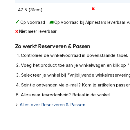
Tex
47.5 (31cm)
motorjassen
Op voorraad
Op voorraad bij Alpinestars leverbaar 
Motorbroeken
Heren
Niet meer leverbaar
motorbroeken
Zo werkt Reserveren & Passen
Dames
motorbroeken
Controleer de winkelvoorraad in bovenstaande tabel.
Doorwaai
Voeg het product toe aan je winkelwagen en klik op "I
motorbroeken
Selecteer je winkel bij "Vrijblijvende winkelreservering
Waterdichte
Seintje ontvangen via e-mail? Kom je artikelen passen
motorbroeken
Alles naar tevredenheid? Betaal in de winkel.
Leren
Alles over Reserveren & Passen
motorbroeken
Textiel
motorbroeken