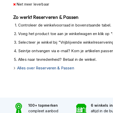
kapstok
Niet meer leverbaar
Motorkleding
Zo werkt Reserveren & Passen
Motorjassen
Heren
Controleer de winkelvoorraad in bovenstaande tabel.
motorjassen
Voeg het product toe aan je winkelwagen en klik op "I
Dames
Selecteer je winkel bij "Vrijblijvende winkelreservering
motorjassen
Seintje ontvangen via e-mail? Kom je artikelen passen
Doorwaai
Alles naar tevredenheid? Betaal in de winkel.
motorjassen
Alles over Reserveren & Passen
Waterdichte
motorjassen
Leren
motorjassen
Textiele
motorjassen
100+ topmerken
6 winkels i
compleet aanbod
altijd in de b
Gore-