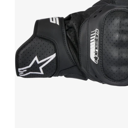
Race
helmen
Retro
helmen
Stille
motorhelmen
Flip
back
helmen
Heren
motorhelmen
Dames
motorhelmen
Kinder
motorhelmen
Scooterhelmen