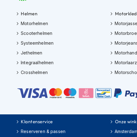
Tex
Helmen
Motorkled
motorjassen
Motorhelmen
Motorjass
Motorbroeken
Heren
Scooterhelmen
Motorbro
motorbroeken
Systeemhelmen
Motorjean
Dames
Jethelmen
Motorhan
motorbroeken
Integraalhelmen
Motorlaar
Doorwaai
Crosshelmen
Motorsch
motorbroeken
Waterdichte
motorbroeken
Leren
motorbroeken
Textiel
Klantenservice
Onze wink
motorbroeken
Reserveren & passen
Amsterda