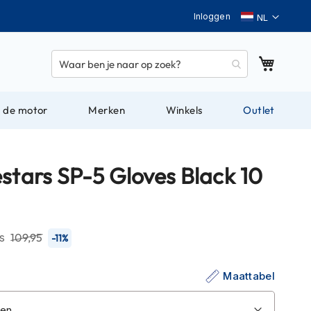
Taal
Inloggen
Winkel
 de motor
Merken
Winkels
Outlet
stars SP-5 Gloves Black 10
js
109,95
-11%
Maattabel