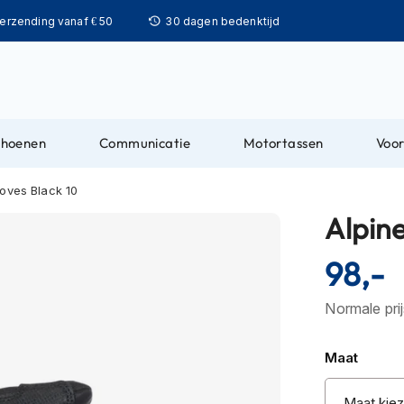
Ga
verzending vanaf € 50
30 dagen bedenktijd
naar
de
inhoud
choenen
Communicatie
Motortassen
Voor
loves Black 10
Alpine
98,-
Normale pri
Maat