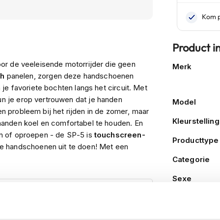
Product i
Meer
or de veeleisende motorrijder die geen
Merk
informatie
ch
panelen, zorgen deze handschoenen
je favoriete bochten langs het circuit. Met
 je erop vertrouwen dat je handen
Model
een probleem bij het rijden in de zomer, maar
Kleurstelling
handen koel en comfortabel te houden. En
n of oproepen - de SP-5 is
touchscreen-
Producttype
t je handschoenen uit te doen! Met een
f elke rit speciaal voor jou is gemaakt! Dus
Categorie
aan!
Sexe