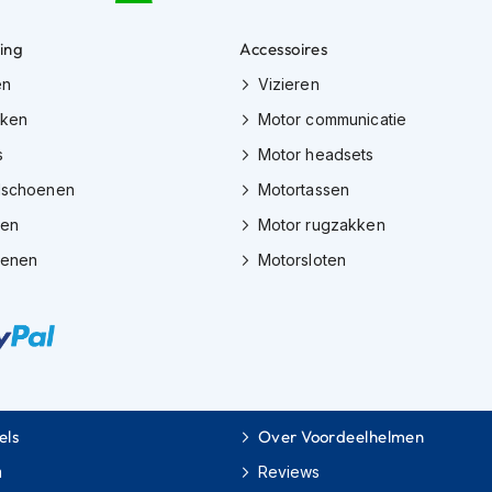
ing
Accessoires
en
Vizieren
eken
Motor communicatie
s
Motor headsets
dschoenen
Motortassen
zen
Motor rugzakken
oenen
Motorsloten
els
Over Voordeelhelmen
m
Reviews