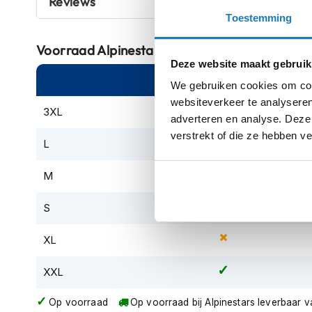
Reviews
Crosshelmen
Toestemming
Fietshelmen
Voorraad
Alpinestars SP-5 Gloves Black 10
Deze website maakt gebruik
Helm
Online
Am
accessoires
We gebruiken cookies om cont
Vizieren
websiteverkeer te analyseren
3XL
adverteren en analyse. Deze
Pinlocks
verstrekt of die ze hebben v
L
Tear-
offs
M
Crossbrillen
S
Oordoppen
Onderhoud
XL
helm
XXL
Helm
houder
Op voorraad
Op voorraad bij Alpinestars leverbaar 
&