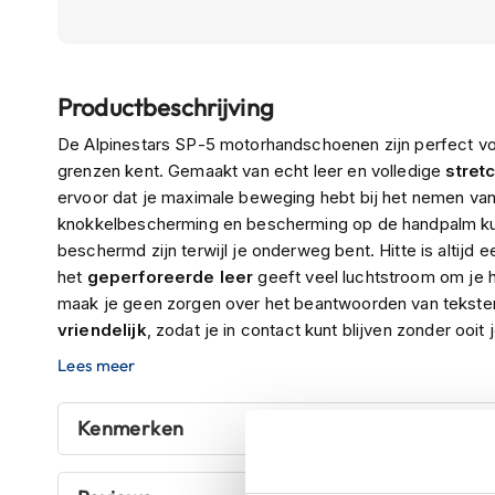
Boxer
helmen
Ga
Fashion
Productbeschrijving
naar
helmen
het
De Alpinestars SP-5 motorhandschoenen zijn perfect vo
Vespa
begin
grenzen kent. Gemaakt van echt leer en volledige
stret
helmen
van
ervoor dat je maximale beweging hebt bij het nemen van 
de
Heren
knokkelbescherming en bescherming op de handpalm kun
afbeeldingen-
scooterhelmen
beschermd zijn terwijl je onderweg bent. Hitte is altijd 
gallerij
het
geperforeerde leer
geeft veel luchtstroom om je 
Dames
maak je geen zorgen over het beantwoorden van tekste
scooterhelmen
vriendelijk
, zodat je in contact kunt blijven zonder ooi
Kinder
verstelbare polsband voor een goede pasvorm is het also
Lees meer
scooterhelmen
pak een paar Alpinestars SP-5s, ga er op uit en laat je g
Systeemhelmen
Kenmerken
Jethelmen
Integraalhelmen