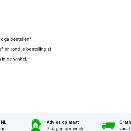
k ga bestellen".
" en rond je bestelling af.
 in de winkel.
n NL
Advies op maat
Grati
uurt
7 dagen per week
vanaf