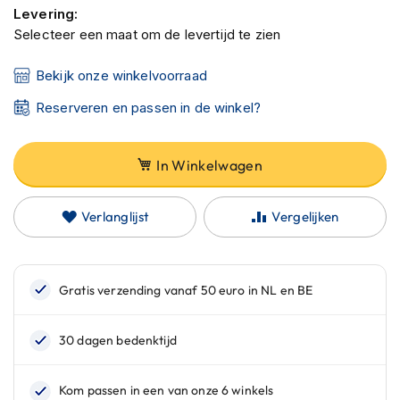
C
Levering:
a
Selecteer een maat om de levertijd te zien
r
b
o
Bekijk onze winkelvoorraad
n
h
Reserveren en passen in de winkel?
e
l
m
In Winkelwagen
e
n
Verlanglijst
Vergelijken
E
n
d
u
r
o
h
e
l
m
e