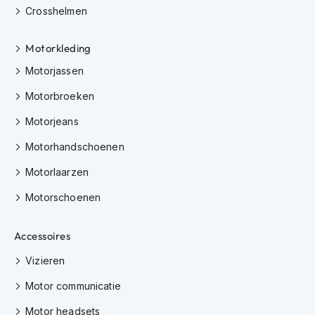
K
Crosshelmen
i
n
Motorkleding
d
e
Motorjassen
r
m
Motorbroeken
o
t
Motorjeans
o
r
Motorhandschoenen
h
e
Motorlaarzen
l
Motorschoenen
m
e
n
Accessoires
S
Vizieren
c
o
Motor communicatie
o
t
Motor headsets