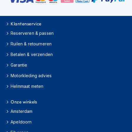
h
i
o
n
Klantenservice
h
e
Reserveren & passen
l
m
Ruilen & retourneren
e
Betalen & verzenden
n
Garantie
V
e
Motorkleding advies
s
p
Helmmaat meten
a
h
e
Onze winkels
l
m
Amsterdam
e
Apeldoorn
n