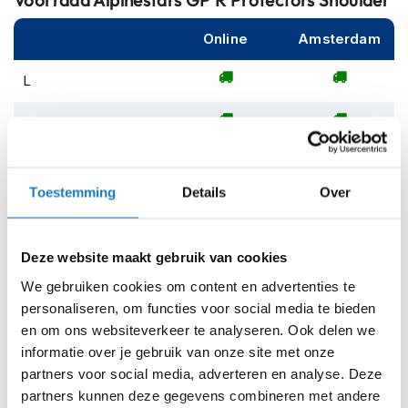
m
e
Online
Amsterdam
n
S
L
t
i
S
l
l
e
Op voorraad
m
Op voorraad bij Alpinestars leverbaar vanaf 18 augustus
Toestemming
Details
Over
o
t
Leverbaar na deze datum
o
Levertijd onbekend, neem eventueel contact met ons op
r
Deze website maakt gebruik van cookies
h
Niet meer leverbaar
e
We gebruiken cookies om content en advertenties te
l
personaliseren, om functies voor social media te bieden
Zo werkt Reserveren & Passen
m
en om ons websiteverkeer te analyseren. Ook delen we
e
Controleer de winkelvoorraad in bovenstaande tabel.
informatie over je gebruik van onze site met onze
n
Voeg het product toe aan je winkelwagen en klik op "Ik
partners voor social media, adverteren en analyse. Deze
F
ga bestellen".
partners kunnen deze gegevens combineren met andere
l