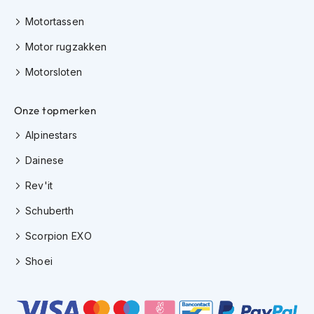
e
r
Motortassen
h
e
Motor rugzakken
l
m
Motorsloten
e
n
Onze topmerken
B
Alpinestars
o
x
Dainese
e
r
Rev'it
h
e
Schuberth
l
m
Scorpion EXO
e
n
Shoei
F
a
s