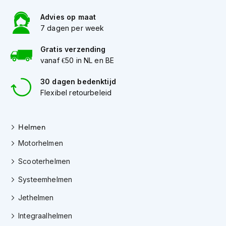
h
e
Advies op maat
l
7 dagen per week
m
e
Gratis verzending
n
vanaf €50 in NL en BE
D
a
30 dagen bedenktijd
m
Flexibel retourbeleid
e
s
m
Helmen
o
t
Motorhelmen
o
r
Scooterhelmen
h
e
Systeemhelmen
l
m
Jethelmen
e
n
Integraalhelmen