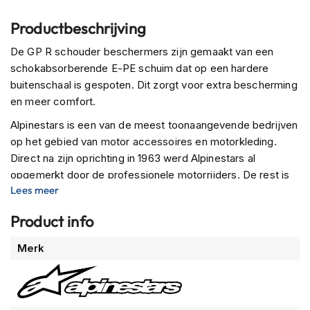
P
i
Productbeschrijving
l
o
De GP R schouder beschermers zijn gemaakt van een
t
schokabsorberende E-PE schuim dat op een hardere
e
n
buitenschaal is gespoten. Dit zorgt voor extra bescherming
h
en meer comfort.
e
l
Alpinestars is een van de meest toonaangevende bedrijven
m
op het gebied van motor accessoires en motorkleding.
e
Direct na zijn oprichting in 1963 werd Alpinestars al
n
opgemerkt door de professionele motorrijders. De rest is
P
Lees meer
geschiedenis. Tegenwoordig staan de producten van
i
Alpinestars als zeer veilig en betrouwbaar bekend.
n
Product info
Alpinestars is daarom zeker een merk om te overwegen in
l
jouw zoektocht naar kwaliteitsproducten voor een
o
Meer
Merk
c
schappelijke prijs.
informatie
k
h
e
l