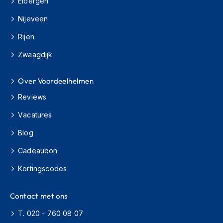
Eibergen
H
e
Nijeveen
r
e
Rijen
n
s
Zwaagdijk
c
o
o
Over Voordeelhelmen
t
Reviews
e
r
Vacatures
h
e
Blog
l
m
Cadeaubon
e
n
Kortingscodes
D
a
Contact met ons
m
e
T. 020 - 760 08 07
s