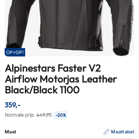
h
e
l
m
e
n
B
l
OP=OP!
u
e
Alpinestars Faster V2
Ga
t
naar
Airflow Motorjas Leather
o
het
o
Black/Black 1100
t
begin
h
van
h
de
359,-
e
afbeeldingen-
l
Normale prijs
449,95
-20%
m
gallerij
e
n
Maat
Maattabel