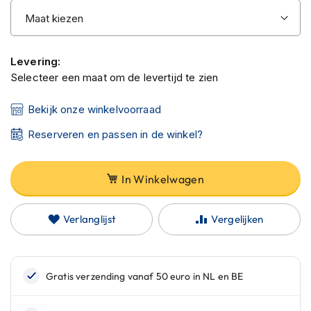
C
a
r
b
o
Levering:
n
Selecteer een maat om de levertijd te zien
h
e
Bekijk onze winkelvoorraad
l
m
Reserveren en passen in de winkel?
e
n
E
In Winkelwagen
n
d
u
Verlanglijst
Vergelijken
r
o
h
e
l
m
e