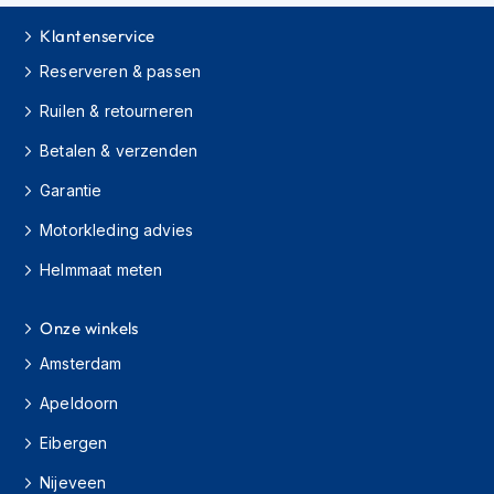
h
Klantenservice
i
o
Reserveren & passen
n
h
Ruilen & retourneren
e
l
Betalen & verzenden
m
e
Garantie
n
Motorkleding advies
V
e
Helmmaat meten
s
p
Onze winkels
a
h
Amsterdam
e
l
Apeldoorn
m
e
Eibergen
n
Nijeveen