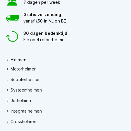
h
7 dagen per week
e
l
Gratis verzending
m
vanaf €50 in NL en BE
e
n
30 dagen bedenktijd
Flexibel retourbeleid
D
a
m
e
Helmen
s
m
Motorhelmen
o
Scooterhelmen
t
o
Systeemhelmen
r
h
Jethelmen
e
l
Integraalhelmen
m
e
Crosshelmen
n