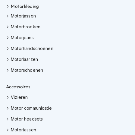
K
Motorkleding
i
Motorjassen
n
d
Motorbroeken
e
r
Motorjeans
m
o
Motorhandschoenen
t
o
Motorlaarzen
r
h
Motorschoenen
e
l
m
Accessoires
e
n
Vizieren
S
Motor communicatie
c
Motor headsets
o
o
Motortassen
t