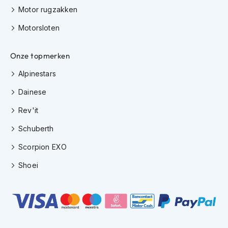
e
Motor rugzakken
r
h
Motorsloten
e
l
m
Onze topmerken
e
n
Alpinestars
B
Dainese
o
x
Rev'it
e
Schuberth
r
h
Scorpion EXO
e
l
Shoei
m
e
n
F
a
s