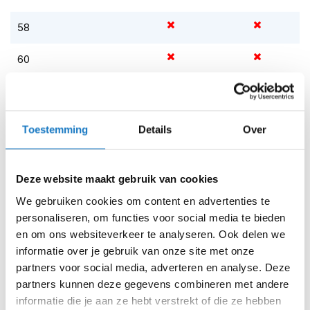
m
e
58
n
S
60
t
i
Op voorraad
l
l
Op voorraad bij Alpinestars leverbaar vanaf 18 augustus
e
Toestemming
Details
Over
Leverbaar na deze datum
m
o
Levertijd onbekend, neem eventueel contact met ons op
t
o
Niet meer leverbaar
Deze website maakt gebruik van cookies
r
We gebruiken cookies om content en advertenties te
h
Zo werkt Reserveren & Passen
e
personaliseren, om functies voor social media te bieden
Controleer de winkelvoorraad in bovenstaande tabel.
l
en om ons websiteverkeer te analyseren. Ook delen we
m
Voeg het product toe aan je winkelwagen en klik op "Ik
informatie over je gebruik van onze site met onze
e
ga bestellen".
partners voor social media, adverteren en analyse. Deze
n
partners kunnen deze gegevens combineren met andere
Selecteer je winkel bij "Vrijblijvende winkelreservering"
F
informatie die je aan ze hebt verstrekt of die ze hebben
en rond je bestelling af.
l