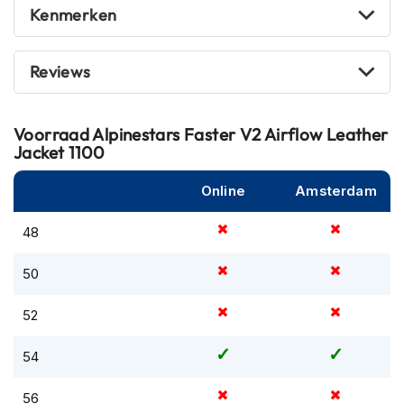
m
Kenmerken
e
n
Reviews
R
a
c
Voorraad
Alpinestars Faster V2 Airflow Leather
e
Jacket 1100
h
e
l
Online
Amsterdam
m
e
48
n
R
50
e
t
52
r
o
54
h
e
l
56