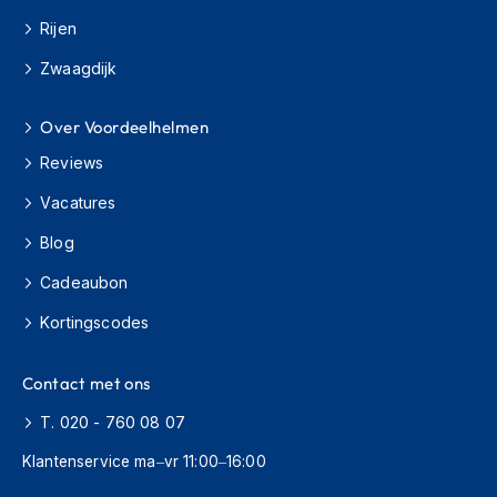
H
e
Rijen
r
Zwaagdijk
e
n
s
Over Voordeelhelmen
c
o
Reviews
o
t
Vacatures
e
r
Blog
h
e
Cadeaubon
l
m
Kortingscodes
e
n
Contact met ons
D
T. 020 - 760 08 07
a
m
Klantenservice ma–vr 11:00–16:00
e
s