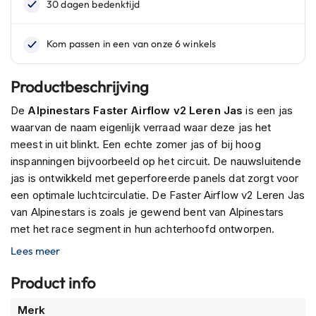
n
H
e
l
m
Productbeschrijving
e
n
De
Alpinestars Faster Airflow v2 Leren Jas
is een jas
m
waarvan de naam eigenlijk verraad waar deze jas het
e
meest in uit blinkt. Een echte zomer jas of bij hoog
t
z
inspanningen bijvoorbeeld op het circuit. De nauwsluitende
o
jas is ontwikkeld met geperforeerde panels dat zorgt voor
n
een optimale luchtcirculatie. De Faster Airflow v2 Leren Jas
n
van Alpinestars is zoals je gewend bent van Alpinestars
e
v
met het race segment in hun achterhoofd ontworpen.
i
Ideaal voor de snelle stukken of op het circuit. Maar laat je
Lees meer
z
daar niet door afleiden, de perfecte pasvorm en goede
i
e
luchtcirculatie is ook perfect om mooie dagen lekkere
Product info
r
lange tochten af te leggen.
Meer
Merk