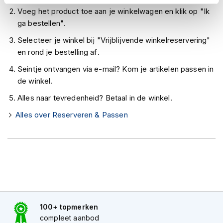
h
Voeg het product toe aan je winkelwagen en klik op "Ik
e
l
ga bestellen".
m
Selecteer je winkel bij "Vrijblijvende winkelreservering"
e
n
en rond je bestelling af.
Seintje ontvangen via e-mail? Kom je artikelen passen in
D
a
de winkel.
m
Alles naar tevredenheid? Betaal in de winkel.
e
s
Alles over Reserveren & Passen
m
o
t
o
r
h
e
l
m
e
100+ topmerken
n
compleet aanbod