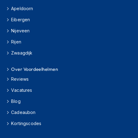
s
Apeldoorn
c
o
Eibergen
o
t
Nijeveen
e
r
Rijen
h
e
Zwaagdijk
l
m
e
Over Voordeelhelmen
n
Reviews
K
Vacatures
i
n
Blog
d
e
Cadeaubon
r
s
Kortingscodes
c
o