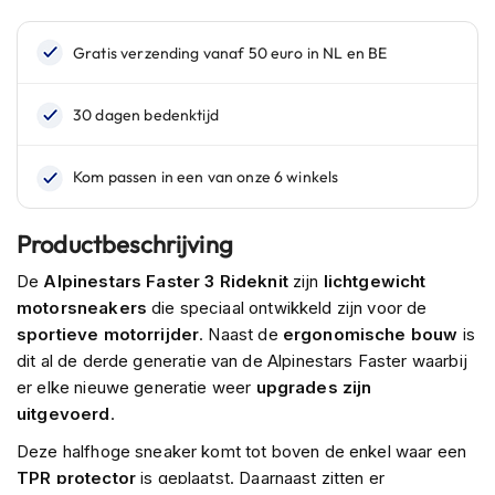
n
H
e
l
m
e
n
m
e
t
Productbeschrijving
z
o
De
Alpinestars Faster 3 Rideknit
zijn
lichtgewicht
n
motorsneakers
die speciaal ontwikkeld zijn voor de
n
e
sportieve motorrijder
. Naast de
ergonomische bouw
is
v
dit al de derde generatie van de Alpinestars Faster waarbij
i
er elke nieuwe generatie weer
upgrades zijn
z
uitgevoerd
.
i
e
Deze halfhoge sneaker komt tot boven de enkel waar een
r
TPR protector
is geplaatst. Daarnaast zitten er