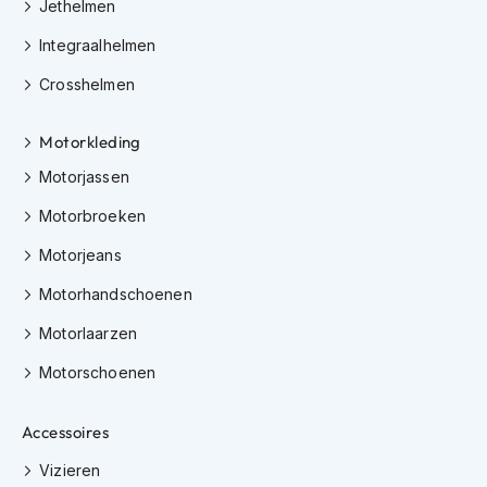
e
Jethelmen
r
Integraalhelmen
h
e
Crosshelmen
l
m
e
Motorkleding
n
Motorjassen
B
o
Motorbroeken
x
e
Motorjeans
r
Motorhandschoenen
h
e
Motorlaarzen
l
m
Motorschoenen
e
n
Accessoires
F
a
Vizieren
s