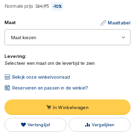
C
de
Normale prijs
184,95
-10%
a
afbeeldingen-
r
b
gallerij
Maat
Maattabel
o
n
h
e
l
m
Levering:
e
Selecteer een maat om de levertijd te zien
n
E
Bekijk onze winkelvoorraad
n
d
Reserveren en passen in de winkel?
u
r
o
In Winkelwagen
h
e
l
Verlanglijst
Vergelijken
m
e