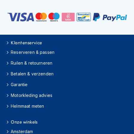
H
e
r
e
n
s
c
o
Klantenservice
o
Reserveren & passen
t
e
Ruilen & retourneren
r
h
Betalen & verzenden
e
l
Garantie
m
e
Motorkleding advies
n
Helmmaat meten
D
a
m
Onze winkels
e
Amsterdam
s