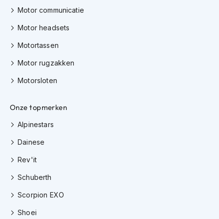
h
Motor communicatie
i
o
Motor headsets
n
h
Motortassen
e
Motor rugzakken
l
m
Motorsloten
e
n
Onze topmerken
V
e
Alpinestars
s
p
Dainese
a
h
Rev'it
e
l
Schuberth
m
e
Scorpion EXO
n
Shoei