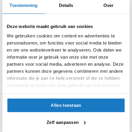
45.5 (29.5cm)
i
Toestemming
Details
Over
p
b
47 (30.5cm)
a
Deze website maakt gebruik van cookies
c
46 (30cm)
k
We gebruiken cookies om content en advertenties te
h
personaliseren, om functies voor social media te bieden
e
48 (31.5cm)
l
en om ons websiteverkeer te analyseren. Ook delen we
m
informatie over je gebruik van onze site met onze
47.5 (31cm)
e
partners voor social media, adverteren en analyse. Deze
n
Op voorraad
partners kunnen deze gegevens combineren met andere
H
informatie die je aan ze hebt verstrekt of die ze hebben
Op voorraad bij Alpinestars leverbaar vanaf 18 augustus
e
verzameld op basis van jouw gebruik van hun services.
r
Leverbaar na deze datum
e
Levertijd onbekend, neem eventueel contact met ons op
n
Alles toestaan
m
Niet meer leverbaar
o
t
Zo werkt Reserveren & Passen
o
Zelf aanpassen
r
Controleer de winkelvoorraad in bovenstaande tabel.