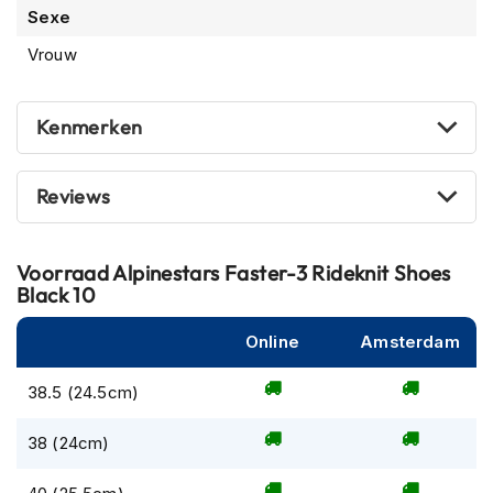
m
Sexe
e
Vrouw
n
R
a
Kenmerken
c
e
h
Reviews
e
l
m
e
Voorraad
Alpinestars Faster-3 Rideknit Shoes
n
Black 10
R
Online
Amsterdam
e
t
38.5 (24.5cm)
r
o
h
38 (24cm)
e
l