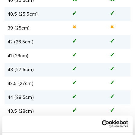
40 (25.5cm)
m
e
n
40.5 (25.5cm)
S
39 (25cm)
t
i
42 (26.5cm)
l
l
e
41 (26cm)
m
o
43 (27.5cm)
t
o
r
42.5 (27cm)
h
e
44 (28.5cm)
l
m
e
43.5 (28cm)
n
45 (29.5cm)
F
l