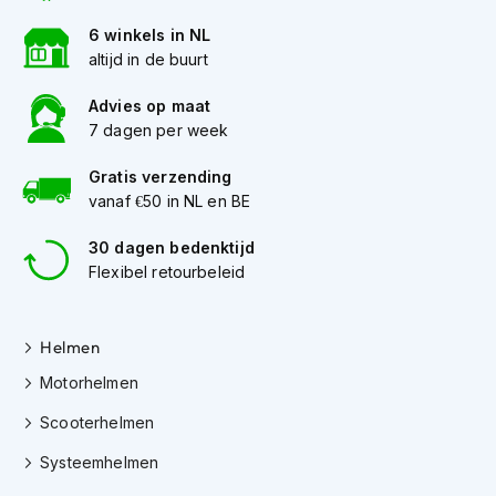
K
6 winkels in NL
i
n
altijd in de buurt
d
e
Advies op maat
r
7 dagen per week
m
o
Gratis verzending
t
vanaf €50 in NL en BE
o
r
30 dagen bedenktijd
h
e
Flexibel retourbeleid
l
m
e
Helmen
n
Motorhelmen
S
c
Scooterhelmen
o
o
Systeemhelmen
t