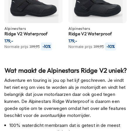
C
a
r
b
o
Alpinestars
Alpinestars
n
Ridge V2 Waterproof
Ridge V2 Waterproof
h
e
179,-
179,-
l
-10%
-10%
Normale prijs
199,95
Normale prijs
199,95
m
e
n
Wat maakt de Alpinestars Ridge V2 uniek?
E
n
Adventure en touring is jou op het lijf geschreven. Je vindt
d
het niet erg om vies te worden als je motorrijdt en vindt het
u
belangrijk dat jouw motorlaarzen daar ook goed tegen
r
kunnen. De Alpinestars Ridge Waterproof is daarom een
o
h
goede optie om te overwegen omdat het over alle features
e
beschikt voor de avontuurlijke motorrijder.
l
m
100% waterdicht membraam dat is getest in de meest
e