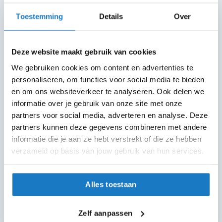
m
compleet aanbod
e
Toestemming
Details
Over
n
6 winkels in NL
altijd in de buurt
R
Deze website maakt gebruik van cookies
a
Advies op maat
c
We gebruiken cookies om content en advertenties te
7 dagen per week
e
personaliseren, om functies voor social media te bieden
h
en om ons websiteverkeer te analyseren. Ook delen we
e
Gratis verzending
l
informatie over je gebruik van onze site met onze
vanaf €50 in NL en BE
m
partners voor social media, adverteren en analyse. Deze
e
30 dagen bedenktijd
partners kunnen deze gegevens combineren met andere
n
Flexibel retourbeleid
informatie die je aan ze hebt verstrekt of die ze hebben
R
verzameld op basis van jouw gebruik van hun services.
e
t
Helmen
r
Alles toestaan
Motorhelmen
o
h
Scooterhelmen
e
Zelf aanpassen
l
Systeemhelmen