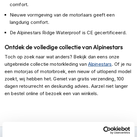
P
comfort.
i
l
Nieuwe vormgeving van de motorlaars geeft een
o
langdurig comfort.
t
e
De Alpinestars Ridge Waterproof is CE gecertificeerd.
n
h
Ontdek de volledige collectie van Alpinestars
e
l
Toch op zoek naar wat anders? Bekijk dan eens onze
m
uitgebreide collectie motorkleding van
Alpinestars
. Of je nu
e
een motorjas of motorbroek, een nieuw of uitlopend model
n
zoekt, wij hebben het. Geniet van gratis verzending, 100
P
dagen retourrecht en deskundig advies. Aarzel niet langer
i
en bestel online of bezoek een van winkels.
n
l
o
c
k
h
e
l
100+ topmerken