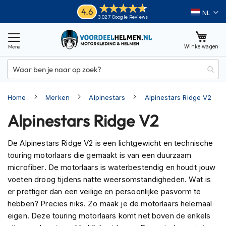
Ga
Helmen
4.6
Taal
3.027 Google Reviews
naar
M
de
o
inhoud
Winkelwagen
t
o
r
h
e
Home
Merken
Alpinestars
Alpinestars Ridge V2
l
m
Alpinestars Ridge V2
e
n
De Alpinestars Ridge V2 is een lichtgewicht en technische
A
touring motorlaars die gemaakt is van een duurzaam
d
v
microfiber. De motorlaars is waterbestendig en houdt jouw
e
voeten droog tijdens natte weersomstandigheden. Wat is
n
er prettiger dan een veilige en persoonlijke pasvorm te
t
hebben? Precies niks. Zo maak je de motorlaars helemaal
u
r
eigen. Deze touring motorlaars komt net boven de enkels
e