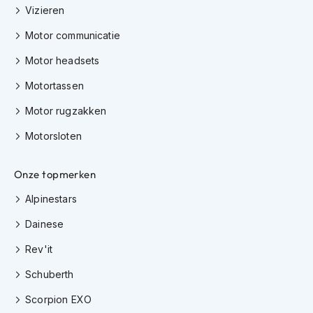
Vizieren
i
p
Motor communicatie
b
a
Motor headsets
c
k
Motortassen
h
e
Motor rugzakken
l
m
Motorsloten
e
n
Onze topmerken
H
e
Alpinestars
r
e
Dainese
n
Rev'it
m
o
Schuberth
t
o
Scorpion EXO
r