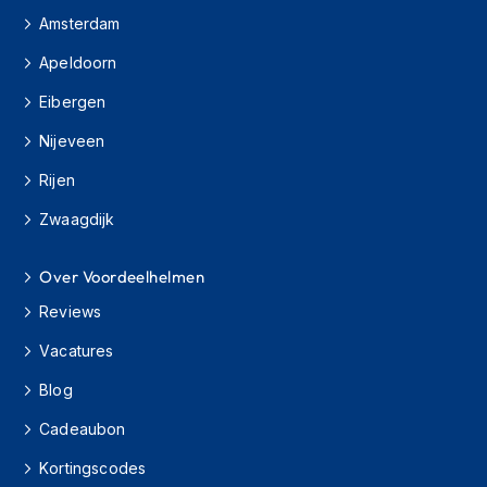
K
Amsterdam
i
n
Apeldoorn
d
e
Eibergen
r
m
Nijeveen
o
Rijen
t
o
Zwaagdijk
r
h
e
Over Voordeelhelmen
l
m
Reviews
e
n
Vacatures
S
Blog
c
Cadeaubon
o
o
Kortingscodes
t