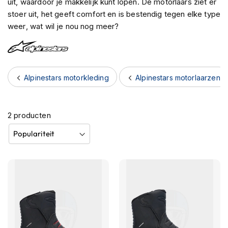
uit, waardoor je makkelijk kunt lopen. De motorlaars ziet er
h
stoer uit, het geeft comfort en is bestendig tegen elke type
e
weer, wat wil je nou nog meer?
l
m
e
n
B
Alpinestars motorkleding
Alpinestars motorlaarzen
l
u
e
t
2
producten
o
o
t
h
h
e
l
m
e
n