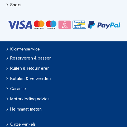
h
Shoei
e
l
m
e
n
D
a
Klantenservice
m
e
Reserveren & passen
s
m
Ruilen & retourneren
o
t
Betalen & verzenden
o
r
Garantie
h
e
Motorkleding advies
l
Helmmaat meten
m
e
n
Onze winkels