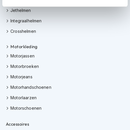
m
e
Jethelmen
n
Integraalhelmen
S
t
Crosshelmen
i
l
l
Motorkleding
e
Motorjassen
m
o
Motorbroeken
t
o
Motorjeans
r
h
Motorhandschoenen
e
l
Motorlaarzen
m
e
Motorschoenen
n
F
Accessoires
l