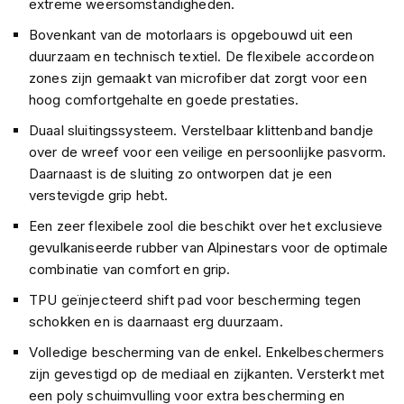
extreme weersomstandigheden.
n
Bovenkant van de motorlaars is opgebouwd uit een
H
duurzaam en technisch textiel. De flexibele accordeon
e
zones zijn gemaakt van microfiber dat zorgt voor een
l
m
hoog comfortgehalte en goede prestaties.
e
Duaal sluitingssysteem. Verstelbaar klittenband bandje
n
m
over de wreef voor een veilige en persoonlijke pasvorm.
e
Daarnaast is de sluiting zo ontworpen dat je een
t
verstevigde grip hebt.
z
o
Een zeer flexibele zool die beschikt over het exclusieve
n
gevulkaniseerde rubber van Alpinestars voor de optimale
n
combinatie van comfort en grip.
e
v
TPU geïnjecteerd shift pad voor bescherming tegen
i
schokken en is daarnaast erg duurzaam.
z
i
Volledige bescherming van de enkel. Enkelbeschermers
e
r
zijn gevestigd op de mediaal en zijkanten. Versterkt met
een poly schuimvulling voor extra bescherming en