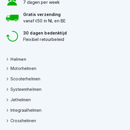
7 dagen per week
K
i
Gratis verzending
n
vanaf €50 in NL en BE
d
e
r
30 dagen bedenktijd
m
Flexibel retourbeleid
o
t
o
Helmen
r
h
Motorhelmen
e
l
Scooterhelmen
m
e
Systeemhelmen
n
Jethelmen
S
c
Integraalhelmen
o
o
Crosshelmen
t