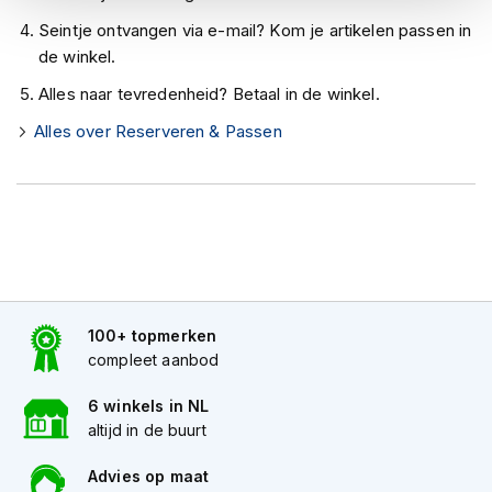
h
e
Seintje ontvangen via e-mail? Kom je artikelen passen in
l
de winkel.
m
e
Alles naar tevredenheid? Betaal in de winkel.
n
Alles over Reserveren & Passen
D
a
m
e
s
m
o
t
o
100+ topmerken
r
compleet aanbod
h
e
l
6 winkels in NL
m
altijd in de buurt
e
n
Advies op maat