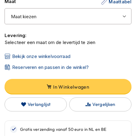
Maat
Maattabel
C
de
a
afbeeldingen-
r
b
gallerij
o
n
Levering:
h
e
Selecteer een maat om de levertijd te zien
l
m
Bekijk onze winkelvoorraad
e
n
Reserveren en passen in de winkel?
E
n
In Winkelwagen
d
u
r
Verlanglijst
Vergelijken
o
h
e
l
m
e