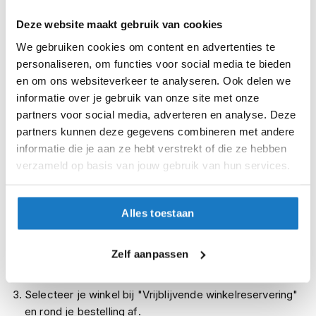
i
p
Deze website maakt gebruik van cookies
XL (61-62cm)
b
We gebruiken cookies om content en advertenties te
a
XXL (63-64cm)
personaliseren, om functies voor social media te bieden
c
k
en om ons websiteverkeer te analyseren. Ook delen we
h
Op voorraad
informatie over je gebruik van onze site met onze
e
Op voorraad bij VITO 2-4 werkdagen
partners voor social media, adverteren en analyse. Deze
l
partners kunnen deze gegevens combineren met andere
m
Leverbaar na deze datum
e
informatie die je aan ze hebt verstrekt of die ze hebben
Levertijd onbekend, neem eventueel contact met ons op
n
verzameld op basis van jouw gebruik van hun services.
Niet meer leverbaar
H
e
Zo werkt Reserveren & Passen
r
Alles toestaan
e
Controleer de winkelvoorraad in bovenstaande tabel.
n
m
Voeg het product toe aan je winkelwagen en klik op "Ik
Zelf aanpassen
o
ga bestellen".
t
o
Selecteer je winkel bij "Vrijblijvende winkelreservering"
r
en rond je bestelling af.