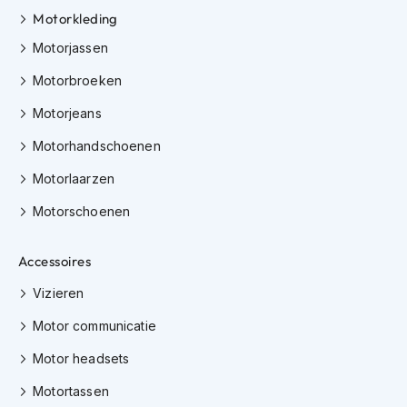
e
Motorkleding
r
h
Motorjassen
e
l
Motorbroeken
m
e
Motorjeans
n
Motorhandschoenen
B
o
Motorlaarzen
x
Motorschoenen
e
r
h
Accessoires
e
l
Vizieren
m
e
Motor communicatie
n
Motor headsets
F
a
Motortassen
s