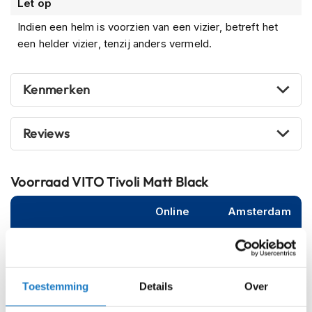
Let op
m
fabrieksgarantie
. Ontstaat er dus onverhoopt een keer
e
met normaal gebruik een probleem, neem dan contact op
Indien een helm is voorzien van een vizier, betreft het
n
met onze klantenservice.
een helder vizier, tenzij anders vermeld.
S
t
i
Kenmerken
l
l
e
Reviews
m
o
t
o
Voorraad
VITO Tivoli Matt Black
r
h
Online
Amsterdam
e
l
m
S (55-56cm)
e
n
M (57-58cm)
Toestemming
Details
Over
F
L (59-60cm)
l