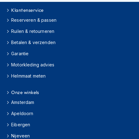
H
e
Klantenservice
r
e
Reserveren & passen
n
s
Ruilen & retourneren
c
Betalen & verzenden
o
o
Garantie
t
e
Motorkleding advies
r
h
Helmmaat meten
e
l
m
Onze winkels
e
n
Amsterdam
Apeldoorn
D
a
Eibergen
m
e
Nijeveen
s