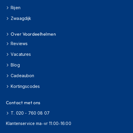
s
Rijen
c
o
Zwaagdijk
o
t
e
Over Voordeelhelmen
r
Reviews
h
e
Vacatures
l
m
Blog
e
n
Cadeaubon
K
Kortingscodes
i
n
d
Contact met ons
e
r
T. 020 - 760 08 07
s
c
Klantenservice ma–vr 11:00–16:00
o