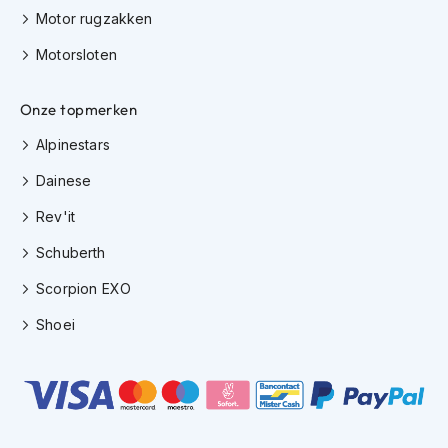
h
Motor rugzakken
i
o
Motorsloten
n
h
Onze topmerken
e
l
Alpinestars
m
e
Dainese
n
Rev'it
V
e
Schuberth
s
p
Scorpion EXO
a
h
Shoei
e
l
m
e
n