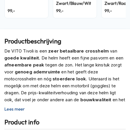
P
Zwart/Blauw/Wit
Zwart/Rood
i
99,-
99,-
99,-
l
o
t
e
n
Productbeschrijving
h
e
De VITO Tivoli is een
zeer betaalbare crosshelm
van
l
m
goede kwaliteit
. De helm heeft een fijne pasvorm en een
e
afneembare peak
tegen de zon. Het lange kinstuk zorgt
n
voor
genoeg ademruimte
en het geeft deze
motocrosshelm en nóg
stoerdere look
. Uiteraard is het
P
i
mogelijk om met deze helm een motorbril (goggles) te
n
dragen. De prijs-kwaliteitverhouding van deze helm ligt
l
ook, dat voel je onder andere aan de
bouwkwaliteit
en het
o
c
draagcomfort
.
Lees meer
k
Past de Vito Tivolo in mijn buddyseat?
h
Product info
e
Deze helm heeft een relatief grote helmschaal, hierdoor
l