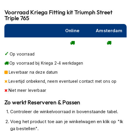
P
i
Voorraad
Kriega Fitting kit Triumph Street
l
Triple 765
o
t
e
Online
Amsterdam
n
h
e
l
Op voorraad
m
e
Op voorraad bij Kriega 2-4 werkdagen
n
Leverbaar na deze datum
P
Levertijd onbekend, neem eventueel contact met ons op
i
n
Niet meer leverbaar
l
Zo werkt Reserveren & Passen
o
c
Controleer de winkelvoorraad in bovenstaande tabel.
k
h
Voeg het product toe aan je winkelwagen en klik op "Ik
e
ga bestellen".
l