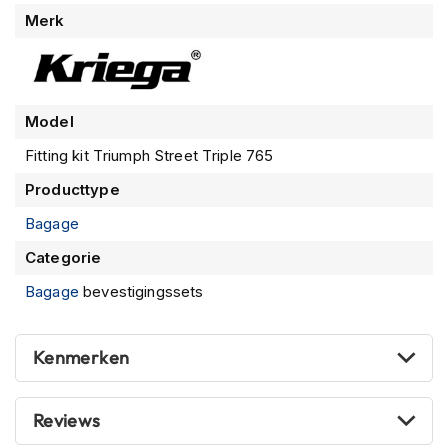
n
Meer
Merk
informatie
H
e
l
m
Model
e
n
Fitting kit Triumph Street Triple 765
m
e
Producttype
t
Bagage
z
o
Categorie
n
n
Bagage
bevestigingssets
e
v
i
Kenmerken
z
i
e
r
Reviews