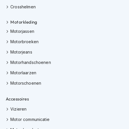
i
Crosshelmen
p
b
a
Motorkleding
c
Motorjassen
k
h
Motorbroeken
e
l
Motorjeans
m
e
Motorhandschoenen
n
Motorlaarzen
H
e
Motorschoenen
r
e
n
Accessoires
m
o
Vizieren
t
Motor communicatie
o
r