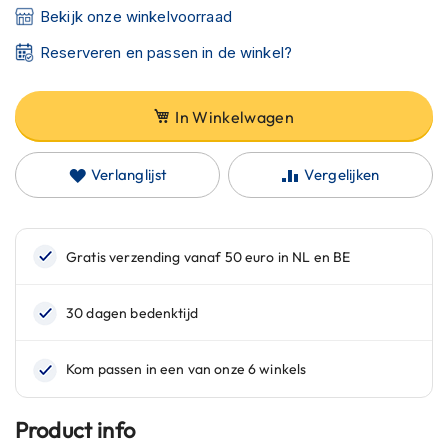
C
Bekijk onze winkelvoorraad
a
r
Reserveren en passen in de winkel?
b
o
n
In Winkelwagen
h
e
l
Verlanglijst
Vergelijken
m
e
n
E
n
d
u
r
o
h
e
l
m
Product info
e