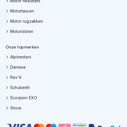
Motor headsets
h
e
Motortassen
l
m
Motor rugzakken
e
n
Motorsloten
D
a
Onze topmerken
m
e
Alpinestars
s
m
Dainese
o
t
Rev'it
o
Schuberth
r
h
Scorpion EXO
e
l
Shoei
m
e
n