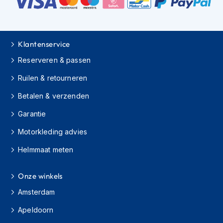
K
i
n
d
Klantenservice
e
r
Reserveren & passen
m
o
Ruilen & retourneren
t
o
Betalen & verzenden
r
h
Garantie
e
l
Motorkleding advies
m
e
Helmmaat meten
n
Onze winkels
S
c
Amsterdam
o
o
Apeldoorn
t