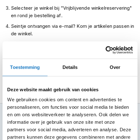
m
Selecteer je winkel bij "Vrijblijvende winkelreservering"
e
en rond je bestelling af.
n
Seintje ontvangen via e-mail? Kom je artikelen passen in
R
de winkel.
a
c
Alles naar tevredenheid? Betaal in de winkel.
e
h
Alles over Reserveren & Passen
e
l
Toestemming
Details
Over
m
e
n
Deze website maakt gebruik van cookies
R
We gebruiken cookies om content en advertenties te
e
t
personaliseren, om functies voor social media te bieden
r
100+ topmerken
en om ons websiteverkeer te analyseren. Ook delen we
o
compleet aanbod
informatie over je gebruik van onze site met onze
h
partners voor social media, adverteren en analyse. Deze
e
6 winkels in NL
l
partners kunnen deze gegevens combineren met andere
altijd in de buurt