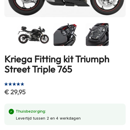
h
e
l
m
e
n
B
l
u
Kriega Fitting kit Triumph
Ga
e
naar
t
Street Triple 765
o
het
o
begin
t
Waardering:
van
h
100
100
% of
€ 29,95
de
h
e
afbeeldingen-
l
gallerij
m
Thuisbezorging:
e
Levertijd tussen 2 en 4 werkdagen
n