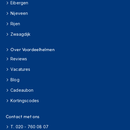
e
Eibergen
r
h
Nijeveen
e
l
Rijen
m
Zwaagdijk
e
n
Over Voordeelhelmen
B
o
Reviews
x
e
Vacatures
r
h
Blog
e
l
Cadeaubon
m
Kortingscodes
e
n
Contact met ons
F
a
T. 020 - 760 08 07
s