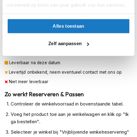
h
L (58-59cm)
verzameld op basis van jouw gebruik van hun services.
e
l
XL (60-61cm)
m
e
Alles toestaan
XXL (62-63cm)
n
D
Zelf aanpassen
Op voorraad
a
Op voorraad bij HJC 2-4 werkdagen
m
e
Leverbaar na deze datum
s
m
Levertijd onbekend, neem eventueel contact met ons op
o
Niet meer leverbaar
t
o
Zo werkt Reserveren & Passen
r
h
Controleer de winkelvoorraad in bovenstaande tabel.
e
l
Voeg het product toe aan je winkelwagen en klik op "Ik
m
ga bestellen".
e
n
Selecteer je winkel bij "Vrijblijvende winkelreservering"