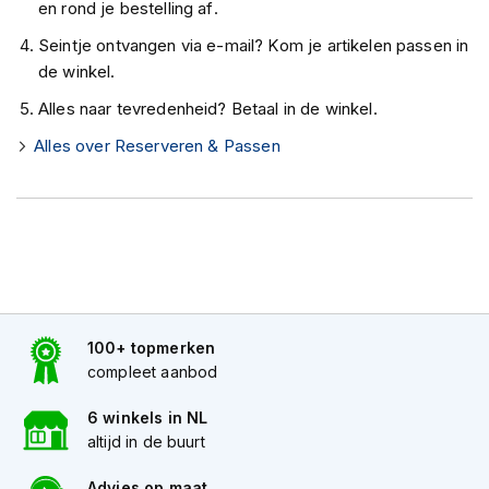
en rond je bestelling af.
K
i
Seintje ontvangen via e-mail? Kom je artikelen passen in
n
de winkel.
d
e
Alles naar tevredenheid? Betaal in de winkel.
r
m
Alles over Reserveren & Passen
o
t
o
r
h
e
l
m
e
100+ topmerken
n
compleet aanbod
S
c
6 winkels in NL
o
altijd in de buurt
o
t
Advies op maat