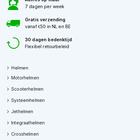
e
7 dagen per week
r
h
e
Gratis verzending
l
vanaf €50 in NL en BE
m
e
30 dagen bedenktijd
n
Flexibel retourbeleid
B
o
x
Helmen
e
Motorhelmen
r
h
Scooterhelmen
e
l
Systeemhelmen
m
e
Jethelmen
n
Integraalhelmen
F
a
Crosshelmen
s