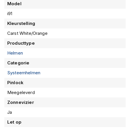
m
Model
e
n
i91
Kleurstelling
S
t
Carst White/Orange
i
l
Producttype
l
e
Helmen
m
o
Categorie
t
Systeemhelmen
o
r
Pinlock
h
e
Meegeleverd
l
m
Zonnevizier
e
Ja
n
Let op
F
l