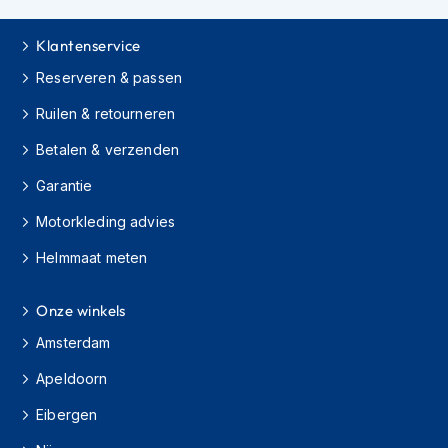
s
c
Klantenservice
o
o
Reserveren & passen
t
e
Ruilen & retourneren
r
h
Betalen & verzenden
e
l
Garantie
m
Motorkleding advies
e
n
Helmmaat meten
K
i
Onze winkels
n
d
Amsterdam
e
r
Apeldoorn
s
c
Eibergen
o