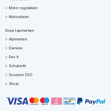
H
e
Motor rugzakken
r
e
Motorsloten
n
s
c
Onze topmerken
o
Alpinestars
o
t
Dainese
e
r
Rev'it
h
e
Schuberth
l
m
Scorpion EXO
e
n
Shoei
D
a
m
e
s