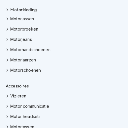
h
Motorkleding
i
o
Motorjassen
n
h
Motorbroeken
e
l
Motorjeans
m
e
Motorhandschoenen
n
Motorlaarzen
V
e
Motorschoenen
s
p
Accessoires
a
h
Vizieren
e
l
Motor communicatie
m
e
Motor headsets
n
Motortassen