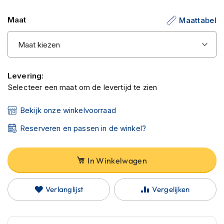
C
de
a
Maat
Maattabel
afbeeldingen-
r
b
gallerij
o
n
h
e
Levering:
l
Selecteer een maat om de levertijd te zien
m
e
n
Bekijk onze winkelvoorraad
E
Reserveren en passen in de winkel?
n
d
u
In Winkelwagen
r
o
h
Verlanglijst
Vergelijken
e
l
m
e