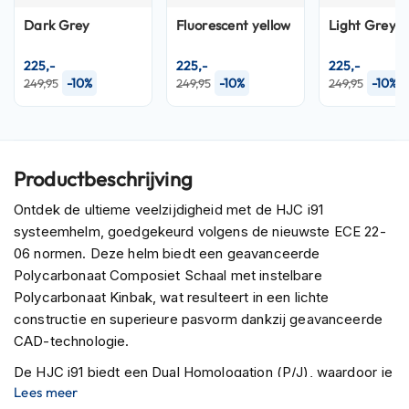
P
i
Dark Grey
Fluorescent yellow
Light Grey
l
o
225,-
225,-
225,-
t
-10%
-10%
-10%
249,95
249,95
249,95
e
n
h
e
l
Productbeschrijving
m
e
Ontdek de ultieme veelzijdigheid met de HJC i91
n
systeemhelm, goedgekeurd volgens de nieuwste ECE 22-
P
06 normen. Deze helm biedt een geavanceerde
i
Polycarbonaat Composiet Schaal met instelbare
n
Polycarbonaat Kinbak, wat resulteert in een lichte
l
o
constructie en superieure pasvorm dankzij geavanceerde
c
CAD-technologie.
k
h
De HJC i91 biedt een Dual Homologation (P/J), waardoor je
e
Lees meer
zowel met de kinbak open (Jet) als gesloten (Integraal)
l