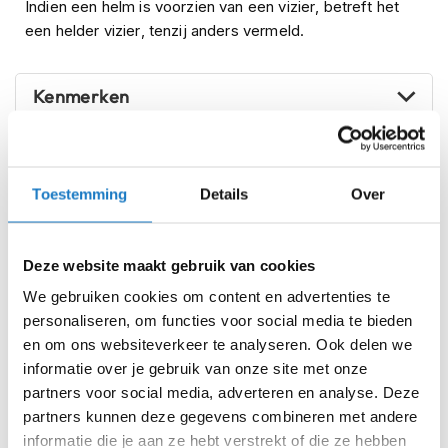
Indien een helm is voorzien van een vizier, betreft het
i
een helder vizier, tenzij anders vermeld.
p
b
a
c
Kenmerken
k
h
e
Reviews
l
m
Toestemming
Details
Over
e
n
Voorraad
HJC i91 Carst White/Orange
H
Deze website maakt gebruik van cookies
Online
Amsterdam
e
We gebruiken cookies om content en advertenties te
r
XS (54-55cm)
e
personaliseren, om functies voor social media te bieden
n
en om ons websiteverkeer te analyseren. Ook delen we
m
S (55-56cm)
informatie over je gebruik van onze site met onze
o
partners voor social media, adverteren en analyse. Deze
t
M (57-58cm)
o
partners kunnen deze gegevens combineren met andere
r
informatie die je aan ze hebt verstrekt of die ze hebben