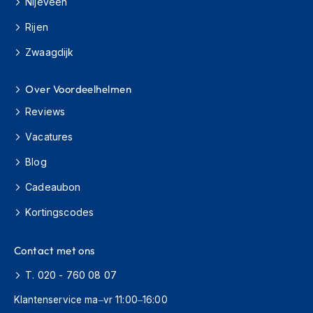
Nijeveen
o
t
Rijen
e
r
Zwaagdijk
h
e
l
Over Voordeelhelmen
m
e
Reviews
n
Vacatures
S
Blog
y
s
Cadeaubon
t
e
Kortingscodes
e
m
h
Contact met ons
e
l
T. 020 - 760 08 07
m
e
Klantenservice ma–vr 11:00–16:00
n