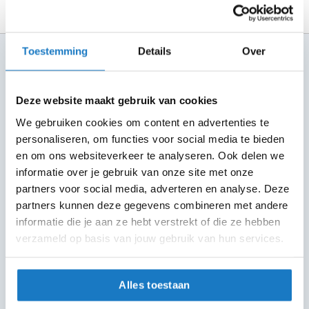
m
e
n
Toestemming
Details
Over
100+ topmerken
R
compleet aanbod
a
c
6 winkels in NL
Deze website maakt gebruik van cookies
e
altijd in de buurt
h
We gebruiken cookies om content en advertenties te
e
personaliseren, om functies voor social media te bieden
l
Advies op maat
m
en om ons websiteverkeer te analyseren. Ook delen we
7 dagen per week
e
informatie over je gebruik van onze site met onze
n
Gratis verzending
partners voor social media, adverteren en analyse. Deze
vanaf €50 in NL en BE
partners kunnen deze gegevens combineren met andere
R
e
informatie die je aan ze hebt verstrekt of die ze hebben
30 dagen bedenktijd
t
verzameld op basis van jouw gebruik van hun services.
Flexibel retourbeleid
r
o
h
Alles toestaan
e
Helmen
l