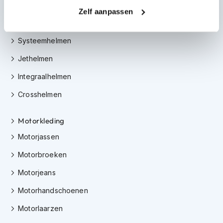
m
Motorhelmen
Zelf aanpassen
e
n
Scooterhelmen
Systeemhelmen
S
t
Jethelmen
i
l
Integraalhelmen
l
e
Crosshelmen
m
o
t
Motorkleding
o
r
Motorjassen
h
e
Motorbroeken
l
Motorjeans
m
e
Motorhandschoenen
n
Motorlaarzen
F
l