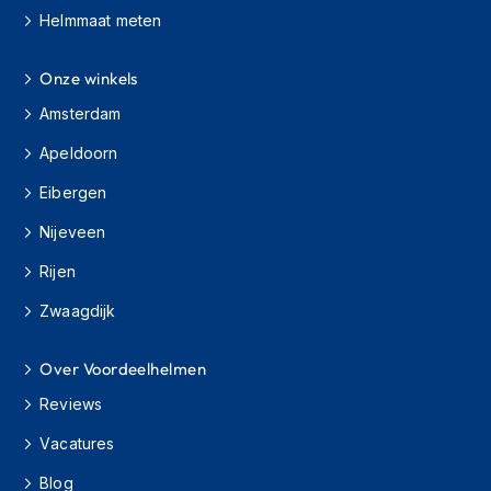
K
Helmmaat meten
i
n
Onze winkels
d
e
Amsterdam
r
m
Apeldoorn
o
t
Eibergen
o
r
Nijeveen
h
e
Rijen
l
m
Zwaagdijk
e
n
Over Voordeelhelmen
S
Reviews
c
o
Vacatures
o
t
Blog