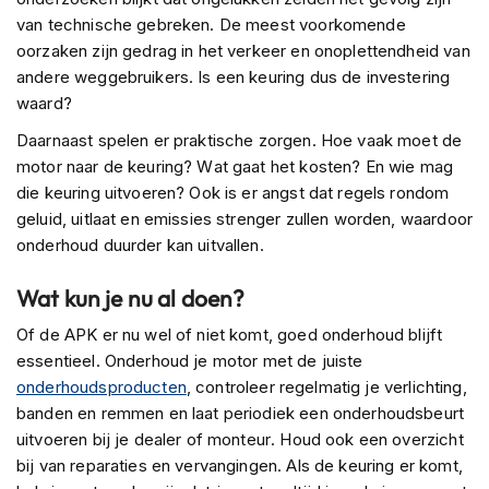
n
van technische gebreken. De meest voorkomende
oorzaken zijn gedrag in het verkeer en onoplettendheid van
H
andere weggebruikers. Is een keuring dus de investering
e
l
waard?
m
Daarnaast spelen er praktische zorgen. Hoe vaak moet de
e
n
motor naar de keuring? Wat gaat het kosten? En wie mag
m
die keuring uitvoeren? Ook is er angst dat regels rondom
e
geluid, uitlaat en emissies strenger zullen worden, waardoor
t
onderhoud duurder kan uitvallen.
z
o
n
Wat kun je nu al doen?
n
e
Of de APK er nu wel of niet komt, goed onderhoud blijft
v
essentieel. Onderhoud je motor met de juiste
i
onderhoudsproducten
, controleer regelmatig je verlichting,
z
i
banden en remmen en laat periodiek een onderhoudsbeurt
e
uitvoeren bij je dealer of monteur. Houd ook een overzicht
r
bij van reparaties en vervangingen. Als de keuring er komt,