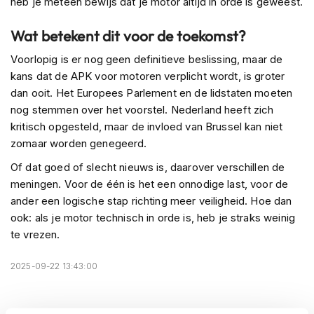
heb je meteen bewijs dat je motor altijd in orde is geweest.
P
i
l
Wat betekent dit voor de toekomst?
o
t
Voorlopig is er nog geen definitieve beslissing, maar de
e
kans dat de APK voor motoren verplicht wordt, is groter
n
dan ooit. Het Europees Parlement en de lidstaten moeten
h
nog stemmen over het voorstel. Nederland heeft zich
e
l
kritisch opgesteld, maar de invloed van Brussel kan niet
m
zomaar worden genegeerd.
e
n
Of dat goed of slecht nieuws is, daarover verschillen de
meningen. Voor de één is het een onnodige last, voor de
P
ander een logische stap richting meer veiligheid. Hoe dan
i
ook: als je motor technisch in orde is, heb je straks weinig
n
l
te vrezen.
o
c
2025-09-22 13:43:00
k
h
e
l