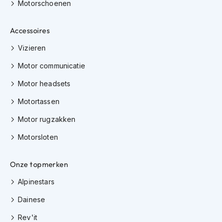
Motorschoenen
i
p
b
Accessoires
a
c
Vizieren
k
h
Motor communicatie
e
l
Motor headsets
m
Motortassen
e
n
Motor rugzakken
H
Motorsloten
e
r
e
Onze topmerken
n
m
Alpinestars
o
t
Dainese
o
r
Rev'it