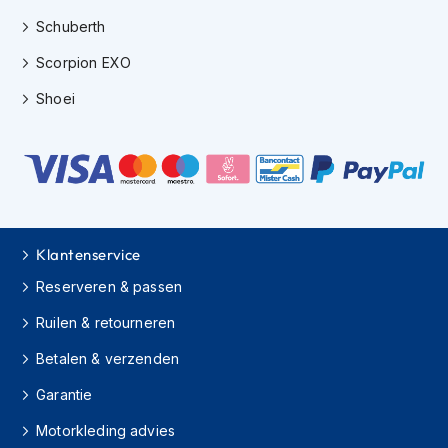
h
e
Schuberth
l
m
Scorpion EXO
e
Shoei
n
D
a
m
e
s
m
o
Klantenservice
t
Reserveren & passen
o
r
Ruilen & retourneren
h
e
Betalen & verzenden
l
m
Garantie
e
n
Motorkleding advies