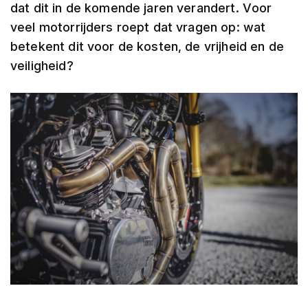
dat dit in de komende jaren verandert. Voor
h
e
veel motorrijders roept dat vragen op: wat
l
betekent dit voor de kosten, de vrijheid en de
m
e
veiligheid?
n
B
l
u
e
t
o
o
t
h
h
e
l
m
e
n