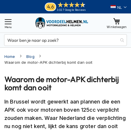
Ga
Helmen
4.6
Taal
3.027 Google Reviews
naar
M
de
o
inhoud
Winkelwagen
t
o
r
h
e
Home
Blog
l
m
Waarom de motor-APK dichterbij komt dan ooit
e
n
Waarom de motor-APK dichterbij
A
komt dan ooit
d
v
In Brussel wordt gewerkt aan plannen die een
e
n
APK ook voor motoren boven 125cc verplicht
t
zouden maken. Waar Nederland die verplichting
u
r
nu nog niet kent, lijkt de kans groter dan ooit
e