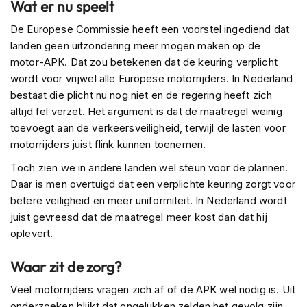
Wat er nu speelt
C
a
De Europese Commissie heeft een voorstel ingediend dat
r
b
landen geen uitzondering meer mogen maken op de
o
motor-APK. Dat zou betekenen dat de keuring verplicht
n
wordt voor vrijwel alle Europese motorrijders. In Nederland
h
bestaat die plicht nu nog niet en de regering heeft zich
e
l
altijd fel verzet. Het argument is dat de maatregel weinig
m
toevoegt aan de verkeersveiligheid, terwijl de lasten voor
e
motorrijders juist flink kunnen toenemen.
n
Toch zien we in andere landen wel steun voor de plannen.
E
Daar is men overtuigd dat een verplichte keuring zorgt voor
n
d
betere veiligheid en meer uniformiteit. In Nederland wordt
u
juist gevreesd dat de maatregel meer kost dan dat hij
r
oplevert.
o
h
Waar zit de zorg?
e
l
Veel motorrijders vragen zich af of de APK wel nodig is. Uit
m
e
onderzoeken blijkt dat ongelukken zelden het gevolg zijn