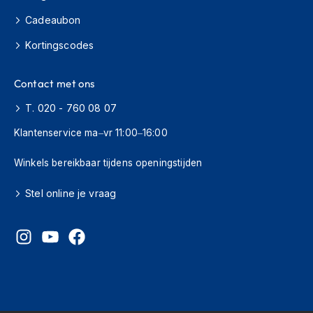
e
r
Cadeaubon
h
e
Kortingscodes
l
m
e
Contact met ons
n
T. 020 - 760 08 07
B
Klantenservice ma–vr 11:00–16:00
o
x
Winkels bereikbaar tijdens openingstijden
e
r
h
Stel online je vraag
e
l
m
e
n
F
a
s