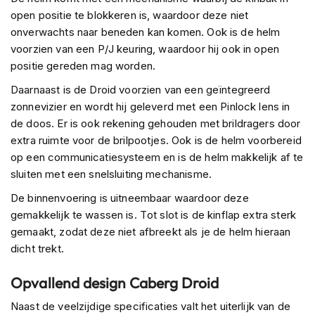
C
open positie te blokkeren is, waardoor deze niet
a
r
onverwachts naar beneden kan komen. Ook is de helm
b
voorzien van een P/J keuring, waardoor hij ook in open
o
positie gereden mag worden.
n
h
Daarnaast is de Droid voorzien van een geïntegreerd
e
zonnevizier en wordt hij geleverd met een Pinlock lens in
l
de doos. Er is ook rekening gehouden met brildragers door
m
e
extra ruimte voor de brilpootjes. Ook is de helm voorbereid
n
op een communicatiesysteem en is de helm makkelijk af te
sluiten met een snelsluiting mechanisme.
E
n
De binnenvoering is uitneembaar waardoor deze
d
gemakkelijk te wassen is. Tot slot is de kinflap extra sterk
u
r
gemaakt, zodat deze niet afbreekt als je de helm hieraan
o
dicht trekt.
h
e
Opvallend design Caberg Droid
l
m
Naast de veelzijdige specificaties valt het uiterlijk van de
e