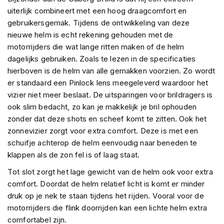
P
uiterlijk combineert met een hoog draagcomfort en
i
l
gebruikersgemak. Tijdens de ontwikkeling van deze
o
nieuwe helm is echt rekening gehouden met de
t
motorrijders die wat lange ritten maken of de helm
e
dagelijks gebruiken. Zoals te lezen in de specificaties
n
h
hierboven is de helm van alle gemakken voorzien. Zo wordt
e
er standaard een Pinlock lens meegeleverd waardoor het
l
vizier niet meer beslaat. De uitsparingen voor brildragers is
m
ook slim bedacht, zo kan je makkelijk je bril ophouden
e
n
zonder dat deze shots en scheef komt te zitten. Ook het
zonnevizier zorgt voor extra comfort. Deze is met een
P
schuifje achterop de helm eenvoudig naar beneden te
i
klappen als de zon fel is of laag staat.
n
l
Tot slot zorgt het lage gewicht van de helm ook voor extra
o
comfort. Doordat de helm relatief licht is komt er minder
c
k
druk op je nek te staan tijdens het rijden. Vooral voor de
h
motorrijders die flink doorrijden kan een lichte helm extra
e
comfortabel zijn.
l