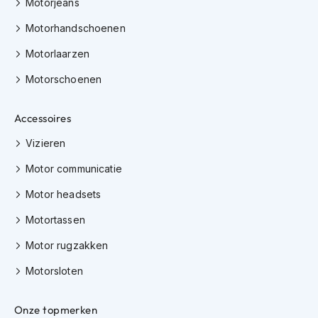
Motorjeans
i
p
Motorhandschoenen
b
a
Motorlaarzen
c
k
Motorschoenen
h
e
Accessoires
l
m
Vizieren
e
n
Motor communicatie
H
Motor headsets
e
r
Motortassen
e
n
Motor rugzakken
m
o
Motorsloten
t
o
r
Onze topmerken