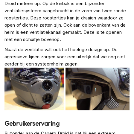
Droid meteen op. Op de kinbak is een bijzonder
n
ventilatiesysteem aangebracht in de vorm van twee ronde
H
roostertjes. Deze roostertjes kan je draaien waardoor ze
e
open of dicht te zetten zijn. Ook aan de bovenkant van de
l
helm is een ventilatiekanaal gemaakt. Deze is te openen
m
e
met een schuifje bovenop.
n
Naast de ventilatie valt ook het hoekige design op. De
m
e
agressieve lijnen zorgen voor een uiterlijk dat we nog niet
t
eerder bij een systeemhelm zagen.
z
o
n
n
e
v
i
z
i
e
Gebruikerservaring
r
Bijzonder aan de Caberg Droid is dat hij een extreem