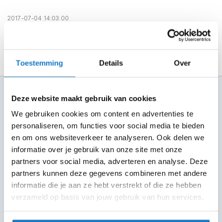
m
e
2017-07-04 14:03:00
n
R
a
Toestemming
Details
Over
c
e
h
100+ topmerken
e
Deze website maakt gebruik van cookies
l
compleet aanbod
m
We gebruiken cookies om content en advertenties te
e
6 winkels in NL
personaliseren, om functies voor social media te bieden
n
altijd in de buurt
en om ons websiteverkeer te analyseren. Ook delen we
R
informatie over je gebruik van onze site met onze
Advies op maat
e
partners voor social media, adverteren en analyse. Deze
7 dagen per week
t
partners kunnen deze gegevens combineren met andere
r
informatie die je aan ze hebt verstrekt of die ze hebben
Gratis verzending
o
h
verzameld op basis van jouw gebruik van hun services.
vanaf €50 in NL en BE
e
l
30 dagen bedenktijd