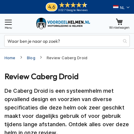
Ga
Helmen
4.6
Taal
3.027 Google Reviews
naar
M
de
o
inhoud
Winkelwagen
t
o
r
h
e
Home
Blog
Review Caberg Droid
l
m
e
Review Caberg Droid
n
A
De Caberg Droid is een systeemhelm met
d
v
opvallend design en voorzien van diverse
e
specificaties die deze helm ook zeer geschikt
n
maakt voor dagelijks gebruik of voor gebruik
t
u
tijdens lange afstanden. Ontdek alles over deze
r
helm in onze review.
e