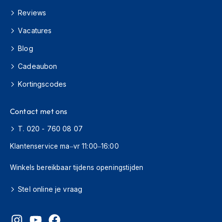
e
r
Reviews
h
e
Vacatures
l
Blog
m
e
Cadeaubon
n
Kortingscodes
B
o
x
Contact met ons
e
r
T. 020 - 760 08 07
h
e
Klantenservice ma–vr 11:00–16:00
l
m
Winkels bereikbaar tijdens openingstijden
e
n
Stel online je vraag
F
a
s