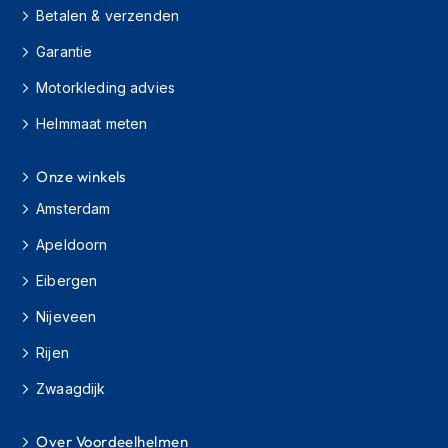
K
Betalen & verzenden
i
Garantie
n
d
Motorkleding advies
e
r
Helmmaat meten
m
o
t
Onze winkels
o
r
Amsterdam
h
e
Apeldoorn
l
m
Eibergen
e
Nijeveen
n
Rijen
S
c
Zwaagdijk
o
o
t
Over Voordeelhelmen