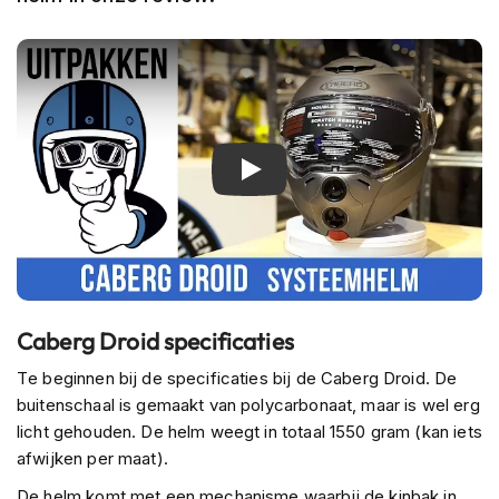
h
e
l
m
e
n
B
Review Caberg Droid
l
u
e
t
o
o
t
h
Caberg Droid specificaties
h
e
Te beginnen bij de specificaties bij de Caberg Droid. De
l
buitenschaal is gemaakt van polycarbonaat, maar is wel erg
m
licht gehouden. De helm weegt in totaal 1550 gram (kan iets
e
afwijken per maat).
n
De helm komt met een mechanisme waarbij de kinbak in