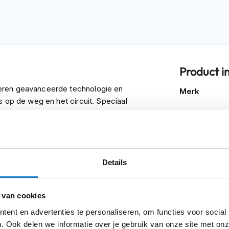
Product i
Meer
eren geavanceerde technologie en
Merk
informatie
s op de weg en het circuit. Speciaal
n een anatomische pasvorm die optimale
u in natte omstandigheden rijdt of lange dagen
Model
ming, stijl en functionaliteit.
Kleurstelling
laarzen lichtgewicht prestaties en hoge
Details
ring zorgt ervoor dat je voeten droog
Producttype
ijke bewegingsvrijheid bevorderen. Het
Categorie
nologieën, zorgt voor een perfect
 van cookies
Sexe
ent en advertenties te personaliseren, om functies voor social
inestars’ unieke enkelbrace-systeem, dat
. Ook delen we informatie over je gebruik van onze site met onz