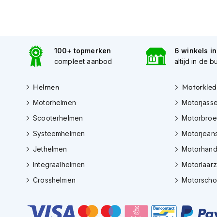
Gore-
Tex
motorbroeken
Kevlar
100+ topmerken
6 winkels i
motorbroeken
compleet aanbod
altijd in de b
Cargo
motorbroeken
Helmen
Motorkled
Motorjeans
Motorhelmen
Motorjass
Motorpakken
Scooterhelmen
Motorbro
Heren
Systeemhelmen
Motorjean
motorpak
Jethelmen
Motorhan
Dames
Integraalhelmen
Motorlaar
motorpak
Crosshelmen
Motorsch
Eendelig
motorpak
Tweedelig