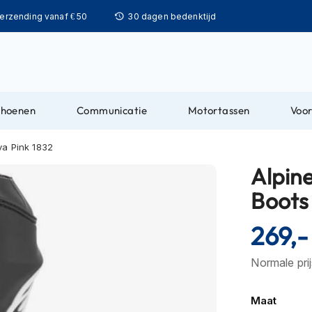
Ga
verzending vanaf € 50
30 dagen bedenktijd
naar
de
inhoud
choenen
Communicatie
Motortassen
Voor
va Pink 1832
Alpin
Boots
269,-
Normale pri
Maat