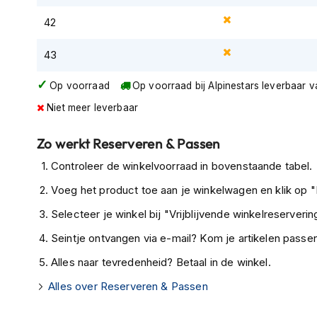
Tex
42
motorjassen
43
Motorbroeken
Heren
Op voorraad
Op voorraad bij Alpinestars leverbaar 
motorbroeken
Niet meer leverbaar
Dames
motorbroeken
Zo werkt Reserveren & Passen
Doorwaai
Controleer de winkelvoorraad in bovenstaande tabel.
motorbroeken
Voeg het product toe aan je winkelwagen en klik op "I
Waterdichte
motorbroeken
Selecteer je winkel bij "Vrijblijvende winkelreservering
Leren
Seintje ontvangen via e-mail? Kom je artikelen passen
motorbroeken
Alles naar tevredenheid? Betaal in de winkel.
Textiel
Alles over Reserveren & Passen
motorbroeken