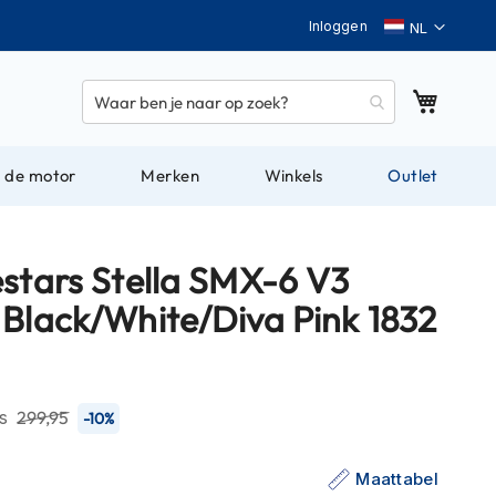
Taal
Inloggen
Winkel
 de motor
Merken
Winkels
Outlet
estars Stella SMX-6 V3
 Black/White/Diva Pink 1832
js
299,95
-10%
Maattabel