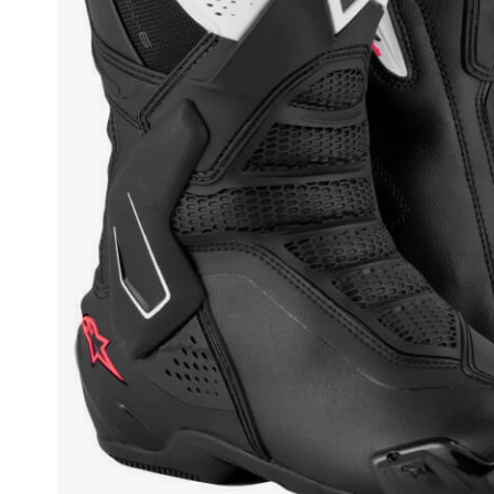
Race
helmen
Retro
helmen
Stille
motorhelmen
Flip
back
helmen
Heren
motorhelmen
Dames
motorhelmen
Kinder
motorhelmen
Scooterhelmen