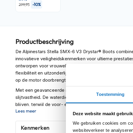
-10%
299,95
Crosshelmen
Fietshelmen
Helm
accessoires
Productbeschrijving
Vizieren
De Alpinestars Stella SMX-6 V3 Drystar® Boots combin
Pinlocks
innovatieve veiligheidskenmerken voor ultieme prestatie
Tear-
ontworpen voor vrouwelijke rijders, bieden deze laarze
offs
flexibiliteit en uitzonderlijk comfort garandeert. Of je n
Crossbrillen
op de motor doorbrengt, de Stella SMX-6 V3 biedt bescher
Oordoppen
Met een geavanceerde microvezelconstructie bieden de 
Toestemming
slijtvastheid. De waterdichte en ademende Drystar® voe
Onderhoud
blijven, terwijl de voor- en achterflexzones een natuurl
helm
Lees meer
nieuwe ontwerp, gecombineerd met race-afgeleide tech
Deze website maakt gebruik
Helm
compromis tussen bescherming en comfort.
We gebruiken cookies om cont
houder
Kenmerken
De Stella SMX-6 V3 Drystar® Boots beschikken over Alp
websiteverkeer te analyseren
&