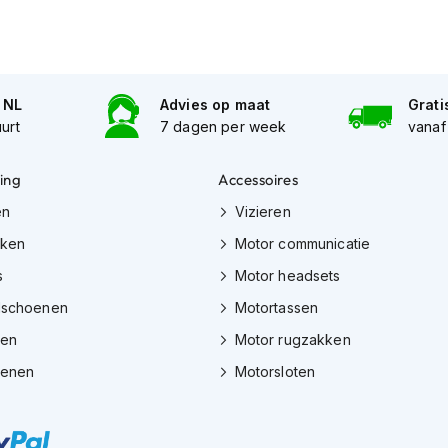
n NL
Advies op maat
Grati
uurt
7 dagen per week
vanaf
ing
Accessoires
en
Vizieren
eken
Motor communicatie
s
Motor headsets
dschoenen
Motortassen
zen
Motor rugzakken
oenen
Motorsloten