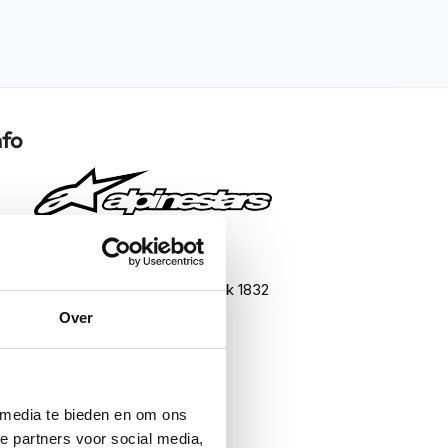
nfo
Stella SMX-6 V3
Boots Black/White/Diva Pink 1832
Over
Motorlaarzen
Tour
motorlaarzen
Vrouw
 media te bieden en om ons
e partners voor social media,