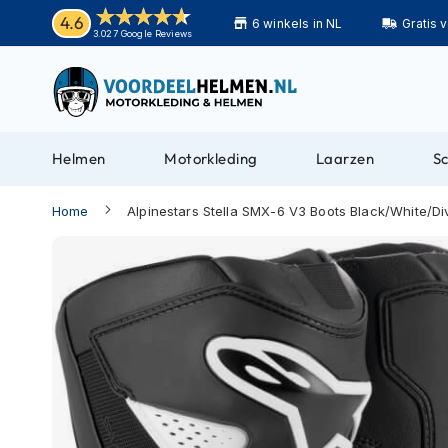
Helmen
4.6
6 winkels in NL
Gratis 
Motorhelmen
3.027 Google Reviews
Adventure
helmen
Bluetooth
helmen
Helmen
Motorkleding
Laarzen
S
Carbon
helmen
Home
Alpinestars Stella SMX-6 V3 Boots Black/White/Di
Enduro
Ga
helmen
naar
Helmen
het
met
einde
zonnevizier
van
de
Pilotenhelmen
afbeeldingen-
Pinlock
gallerij
helmen