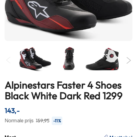
h
e
l
m
e
n
B
l
u
e
t
o
o
Alpinestars Faster 4 Shoes
Ga
t
naar
h
Black White Dark Red 1299
het
h
e
begin
143,-
l
van
m
de
Normale prijs
159,95
-11%
e
n
afbeeldingen-
gallerij