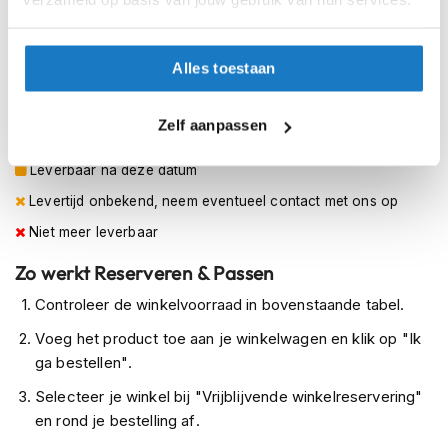
h
47.5
e
l
m
48
Alles toestaan
e
n
Op voorraad
Zelf aanpassen
D
Op voorraad bij Alpinestars leverbaar vanaf 18 augustus
a
Leverbaar na deze datum
m
e
Levertijd onbekend, neem eventueel contact met ons op
s
Niet meer leverbaar
m
o
Zo werkt Reserveren & Passen
t
o
Controleer de winkelvoorraad in bovenstaande tabel.
r
h
Voeg het product toe aan je winkelwagen en klik op "Ik
e
ga bestellen".
l
m
Selecteer je winkel bij "Vrijblijvende winkelreservering"
e
en rond je bestelling af.
n