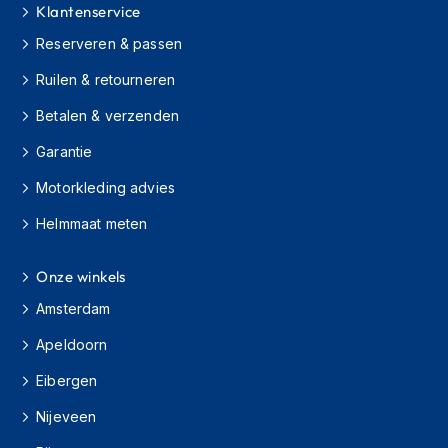
Klantenservice
s
c
Reserveren & passen
o
o
Ruilen & retourneren
t
e
Betalen & verzenden
r
h
Garantie
e
l
Motorkleding advies
m
e
Helmmaat meten
n
Onze winkels
K
i
Amsterdam
n
d
Apeldoorn
e
r
Eibergen
s
c
Nijeveen
o