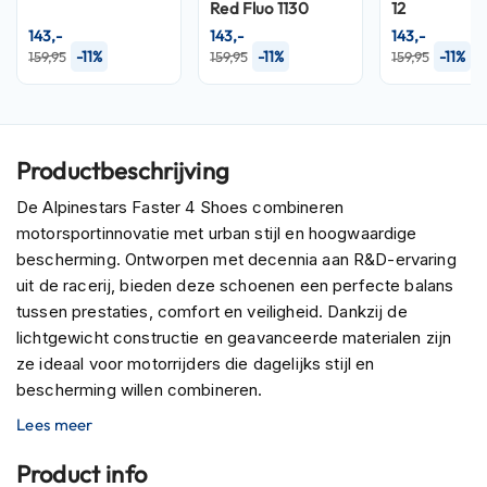
P
Red Fluo 1130
12
i
143,-
143,-
143,-
l
-11%
-11%
-11%
159,95
159,95
159,95
o
t
e
n
h
Productbeschrijving
e
l
De Alpinestars Faster 4 Shoes combineren
m
e
motorsportinnovatie met urban stijl en hoogwaardige
n
bescherming. Ontworpen met decennia aan R&D-ervaring
uit de racerij, bieden deze schoenen een perfecte balans
P
tussen prestaties, comfort en veiligheid. Dankzij de
i
n
lichtgewicht constructie en geavanceerde materialen zijn
l
ze ideaal voor motorrijders die dagelijks stijl en
o
bescherming willen combineren.
c
k
Lees meer
Het bovenmateriaal is gemaakt van een geavanceerde
h
microvezel met thermisch gelaste panelen, wat resulteert
e
Product info
in een gestroomlijnde en flexibele motorschoen. De
l