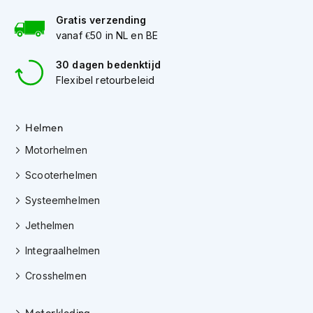
e
r
Gratis verzending
h
vanaf €50 in NL en BE
e
l
30 dagen bedenktijd
m
Flexibel retourbeleid
e
n
B
Helmen
o
Motorhelmen
x
e
Scooterhelmen
r
h
Systeemhelmen
e
l
Jethelmen
m
e
Integraalhelmen
n
Crosshelmen
F
a
s
Motorkleding