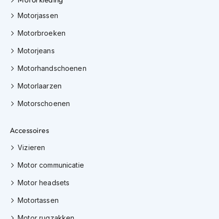
h
Motorjassen
i
o
Motorbroeken
n
h
Motorjeans
e
l
Motorhandschoenen
m
e
Motorlaarzen
n
Motorschoenen
V
e
s
Accessoires
p
a
Vizieren
h
Motor communicatie
e
l
Motor headsets
m
e
Motortassen
n
Motor rugzakken