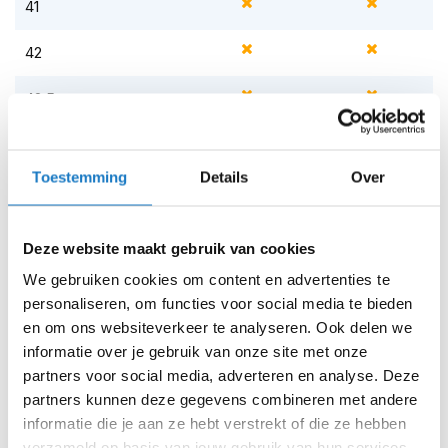
41
perfecte balans tussen prestaties en lifestyle.
i
Zool:
p
Nieuwe rubberen zoolcompound voor verbeterde
42
b
grip en schokabsorptie
a
c
42.5
Geïntegreerde schacht voor extra
k
hielondersteuning
h
43
e
Hiel-dempende tussenzool
l
Toestemming
Details
Over
m
43.5
Vervangbaar anatomisch EVA-voetbed met Lycra
e
voering
n
44
Deze website maakt gebruik van cookies
Certificering:
H
We gebruiken cookies om content en advertenties te
45
e
r
personaliseren, om functies voor social media te bieden
e
en om ons websiteverkeer te analyseren. Ook delen we
45.5
n
informatie over je gebruik van onze site met onze
m
46
partners voor social media, adverteren en analyse. Deze
o
t
partners kunnen deze gegevens combineren met andere
o
47
informatie die je aan ze hebt verstrekt of die ze hebben
r
verzameld op basis van jouw gebruik van hun services.