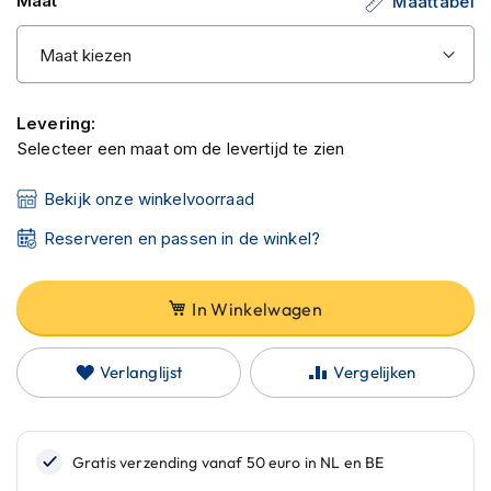
Maat
Maattabel
C
a
r
b
o
n
Levering:
h
Selecteer een maat om de levertijd te zien
e
l
m
Bekijk onze winkelvoorraad
e
n
Reserveren en passen in de winkel?
E
n
In Winkelwagen
d
u
r
Verlanglijst
Vergelijken
o
h
e
l
m
e