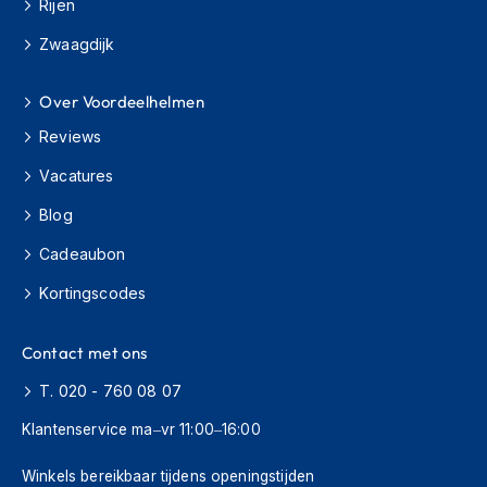
o
Rijen
t
Zwaagdijk
e
r
h
Over Voordeelhelmen
e
l
Reviews
m
e
Vacatures
n
Blog
S
y
Cadeaubon
s
Kortingscodes
t
e
e
Contact met ons
m
h
T. 020 - 760 08 07
e
l
Klantenservice ma–vr 11:00–16:00
m
e
Winkels bereikbaar tijdens openingstijden
n