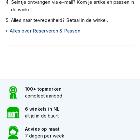
Seintje ontvangen via e-mail? Kom je artikelen passen in
K
de winkel.
i
n
Alles naar tevredenheid? Betaal in de winkel.
d
e
Alles over Reserveren & Passen
r
m
o
t
o
r
h
e
l
m
100+ topmerken
e
compleet aanbod
n
6 winkels in NL
S
altijd in de buurt
c
o
Advies op maat
o
t
7 dagen per week