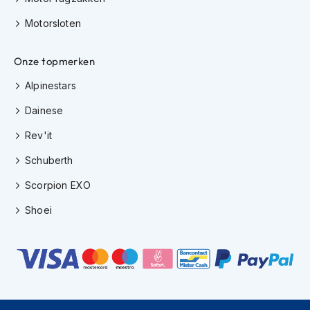
H
e
Motorsloten
r
e
n
Onze topmerken
s
c
Alpinestars
o
o
Dainese
t
Rev'it
e
r
Schuberth
h
e
Scorpion EXO
l
m
Shoei
e
n
D
a
m
e
s