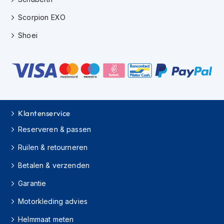
e
r
Scorpion EXO
h
e
Shoei
l
m
e
n
B
o
x
Klantenservice
e
r
Reserveren & passen
h
e
Ruilen & retourneren
l
m
Betalen & verzenden
e
n
Garantie
Motorkleding advies
F
a
Helmmaat meten
s