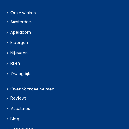
h
i
Onze winkels
o
n
Amsterdam
h
e
Apeldoorn
l
m
Eibergen
e
Nijeveen
n
Rijen
V
e
Zwaagdijk
s
p
a
Over Voordeelhelmen
h
e
Reviews
l
m
Vacatures
e
Blog
n