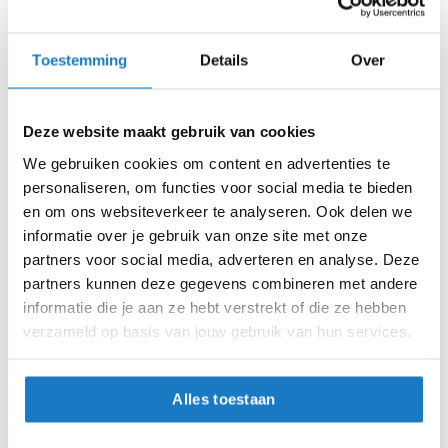
m
e
Zo werkt Reserveren & Passen
n
Toestemming
Details
Over
Controleer de winkelvoorraad in bovenstaande tabel.
S
t
Voeg het product toe aan je winkelwagen en klik op "Ik
i
ga bestellen".
Deze website maakt gebruik van cookies
l
l
We gebruiken cookies om content en advertenties te
Selecteer je winkel bij "Vrijblijvende winkelreservering"
e
personaliseren, om functies voor social media te bieden
en rond je bestelling af.
m
en om ons websiteverkeer te analyseren. Ook delen we
o
Seintje ontvangen via e-mail? Kom je artikelen passen in
t
informatie over je gebruik van onze site met onze
de winkel.
o
partners voor social media, adverteren en analyse. Deze
r
Alles naar tevredenheid? Betaal in de winkel.
partners kunnen deze gegevens combineren met andere
h
informatie die je aan ze hebt verstrekt of die ze hebben
e
Alles over Reserveren & Passen
l
verzameld op basis van jouw gebruik van hun services.
m
e
n
Alles toestaan
F
l