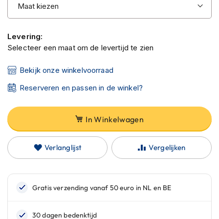
C
a
r
b
Levering:
o
Selecteer een maat om de levertijd te zien
n
h
e
Bekijk onze winkelvoorraad
l
m
Reserveren en passen in de winkel?
e
n
In Winkelwagen
E
n
d
Verlanglijst
Vergelijken
u
r
o
h
e
l
m
e