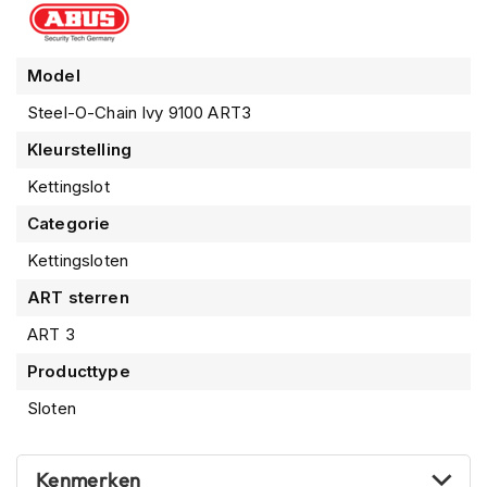
P
i
l
o
Model
t
e
Steel-O-Chain Ivy 9100 ART3
n
Kleurstelling
h
e
Kettingslot
l
m
Categorie
e
n
Kettingsloten
P
ART sterren
i
ART 3
n
l
Producttype
o
c
Sloten
k
h
e
Kenmerken
l