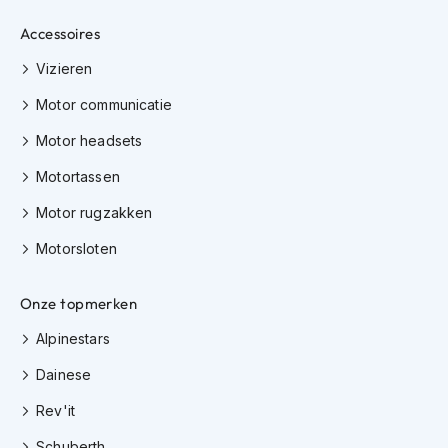
K
Accessoires
i
n
Vizieren
d
e
Motor communicatie
r
m
Motor headsets
o
t
Motortassen
o
r
Motor rugzakken
h
e
Motorsloten
l
m
e
Onze topmerken
n
Alpinestars
S
Dainese
c
o
Rev'it
o
t
Schuberth