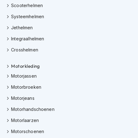
h
Scooterhelmen
e
l
Systeemhelmen
m
e
Jethelmen
n
Integraalhelmen
D
a
Crosshelmen
m
e
Motorkleding
s
m
Motorjassen
o
t
Motorbroeken
o
r
Motorjeans
h
e
Motorhandschoenen
l
m
Motorlaarzen
e
n
Motorschoenen