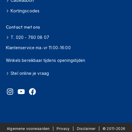
Cadeaubon
H
e
Kortingscodes
r
e
n
Contact met ons
s
c
T. 020 - 760 08 07
o
o
Klantenservice ma–vr 11:00–16:00
t
e
Winkels bereikbaar tijdens openingstijden
r
h
Stel online je vraag
e
l
m
e
n
D
a
m
e
Algemene voorwaarden
Privacy
Disclaimer
© 2011-2026
s