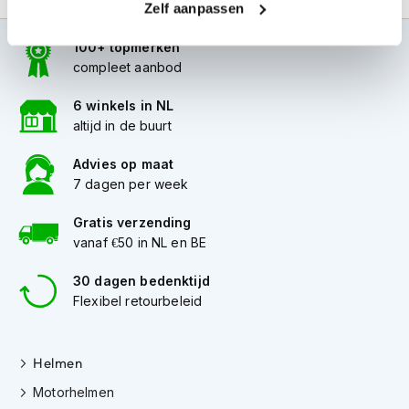
Zelf aanpassen
i
p
100+ topmerken
b
a
compleet aanbod
c
k
6 winkels in NL
h
altijd in de buurt
e
l
Advies op maat
m
7 dagen per week
e
n
Gratis verzending
H
vanaf €50 in NL en BE
e
r
30 dagen bedenktijd
e
Flexibel retourbeleid
n
m
o
t
Helmen
o
Motorhelmen
r