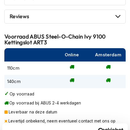
m
e
n
Reviews
R
a
Voorraad
ABUS Steel-O-Chain Ivy 9100
c
Kettingslot ART3
e
h
e
Online
Amsterdam
l
m
110cm
e
n
140cm
R
e
Op voorraad
t
Op voorraad bij ABUS 2-4 werkdagen
r
o
Leverbaar na deze datum
h
e
Levertijd onbekend, neem eventueel contact met ons op
l
Niet meer leverbaar