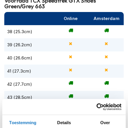
Voorraad
TCX Speedtrek GTX Shoes
m
Green/Grey 663
e
n
Online
Amsterdam
S
t
38 (25.3cm)
i
l
39 (26.2cm)
l
e
m
40 (26.6cm)
o
t
41 (27.3cm)
o
r
h
42 (27.7cm)
e
l
43 (28.5cm)
m
e
44 (29.1cm)
n
F
Toestemming
Details
Over
45 (29.8cm)
l