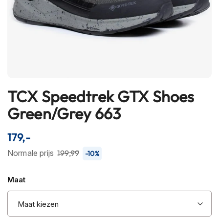
h
e
l
m
e
n
B
l
TCX Speedtrek GTX Shoes
u
Ga
e
naar
Green/Grey 663
t
het
o
begin
o
179,-
t
van
h
de
Normale prijs
199,99
-10%
h
afbeeldingen-
e
l
gallerij
Maat
m
e
n