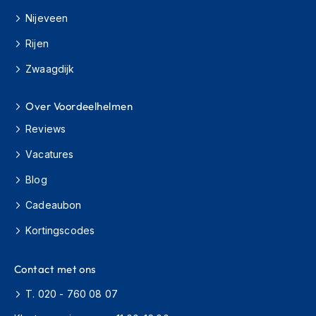
s
Nijeveen
c
o
Rijen
o
t
Zwaagdijk
e
r
h
Over Voordeelhelmen
e
Reviews
l
m
Vacatures
e
n
Blog
K
Cadeaubon
i
n
Kortingscodes
d
e
r
Contact met ons
s
c
T. 020 - 760 08 07
o