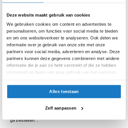
i
46 (30.4cm)
p
Deze website maakt gebruik van cookies
b
a
47 (30.8cm)
We gebruiken cookies om content en advertenties te
c
personaliseren, om functies voor social media te bieden
k
48 (31.2cm)
h
en om ons websiteverkeer te analyseren. Ook delen we
e
informatie over je gebruik van onze site met onze
Op voorraad
l
partners voor social media, adverteren en analyse. Deze
m
Op voorraad bij TCX 4-7 werkdagen
partners kunnen deze gegevens combineren met andere
e
n
informatie die je aan ze hebt verstrekt of die ze hebben
Leverbaar na deze datum
verzameld op basis van jouw gebruik van hun services.
Levertijd onbekend, neem eventueel contact met ons op
H
e
Niet meer leverbaar
r
e
Alles toestaan
Zo werkt Reserveren & Passen
n
m
Controleer de winkelvoorraad in bovenstaande tabel.
o
Zelf aanpassen
Voeg het product toe aan je winkelwagen en klik op "Ik
t
o
ga bestellen".
r