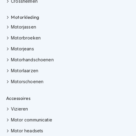
Crosshelmen
e
r
h
Motorkleding
e
l
Motorjassen
m
e
Motorbroeken
n
Motorjeans
B
o
Motorhandschoenen
x
Motorlaarzen
e
r
Motorschoenen
h
e
l
Accessoires
m
e
Vizieren
n
Motor communicatie
F
a
Motor headsets
s