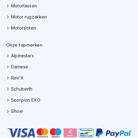
h
Motortassen
i
o
Motor rugzakken
n
Motorsloten
h
e
l
Onze topmerken
m
e
Alpinestars
n
Dainese
V
e
Rev'it
s
p
Schuberth
a
h
Scorpion EXO
e
l
Shoei
m
e
n