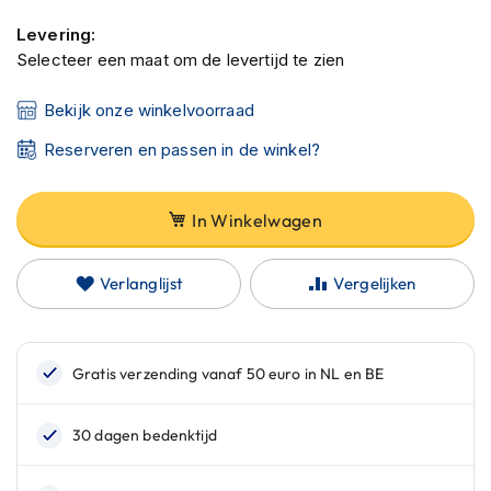
C
a
Levering:
r
Selecteer een maat om de levertijd te zien
b
o
Bekijk onze winkelvoorraad
n
h
Reserveren en passen in de winkel?
e
l
m
e
In Winkelwagen
n
E
Verlanglijst
Vergelijken
n
d
u
r
o
h
e
l
m
e