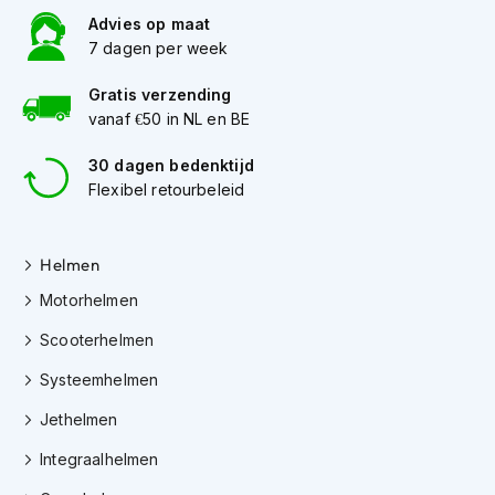
K
Advies op maat
i
7 dagen per week
n
d
Gratis verzending
e
vanaf €50 in NL en BE
r
m
o
30 dagen bedenktijd
t
Flexibel retourbeleid
o
r
h
Helmen
e
l
Motorhelmen
m
e
Scooterhelmen
n
Systeemhelmen
S
c
Jethelmen
o
o
Integraalhelmen
t