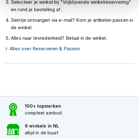
h
Selecteer je winkel bij "Vrijblijvende winkelreservering"
e
en rond je bestelling af.
l
m
Seintje ontvangen via e-mail? Kom je artikelen passen in
e
de winkel.
n
Alles naar tevredenheid? Betaal in de winkel.
D
Alles over Reserveren & Passen
a
m
e
s
m
o
t
o
r
h
100+ topmerken
e
compleet aanbod
l
m
e
6 winkels in NL
n
altijd in de buurt