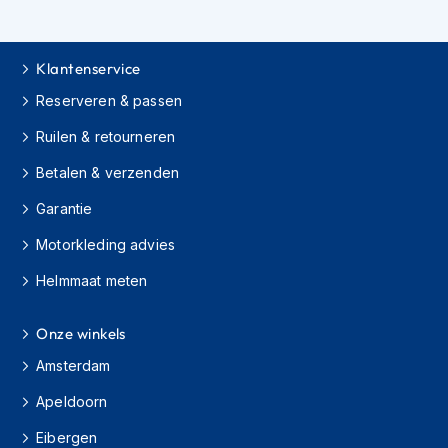
H
e
r
e
Klantenservice
n
s
Reserveren & passen
c
Ruilen & retourneren
o
o
Betalen & verzenden
t
e
Garantie
r
h
Motorkleding advies
e
l
Helmmaat meten
m
e
n
Onze winkels
Amsterdam
D
a
Apeldoorn
m
e
Eibergen
s