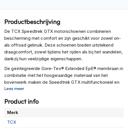
P
i
l
o
Productbeschrijving
t
e
De TCX Speedtrek GTX motorschoenen combineren
n
bescherming met comfort en zijn geschikt voor zowel on-
h
e
als offroad gebruik. Deze schoenen bieden uitstekend
l
draagcomfort, zowel tijdens het rijden als bij het wandelen,
m
dankzij hun veelzijdige eigenschappen.
e
n
De geïntegreerde Gore-Tex® Extended EpE® membraan in
combinatie met het hoogwaardige materiaal van het
P
bovenwerk maken de Speedtrek GTX multifunctioneel en
i
Lees meer
n
ideaal voor dagelijks gebruik in drie seizoenen.
l
Versterkte inzetstukken op de teen en hiel zorgen voor
o
Product info
c
optimale impactbescherming, terwijl D3O®-inzetstukken
k
Meer
Merk
van gerecycled materiaal rondom de enkel zorgen voor
h
informatie
extra comfort en bewegingsvrijheid.
e
TCX
l