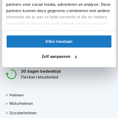
m
100+ topmerken
partners voor social media, adverteren en analyse. Deze
e
compleet aanbod
partners kunnen deze gegevens combineren met andere
n
informatie die je aan ze hebt verstrekt of die ze hebben
6 winkels in NL
S
verzameld op basis van jouw gebruik van hun services.
altijd in de buurt
t
i
l
Advies op maat
Alles toestaan
l
7 dagen per week
e
m
Gratis verzending
Zelf aanpassen
o
vanaf €50 in NL en BE
t
o
30 dagen bedenktijd
r
h
Flexibel retourbeleid
e
l
m
Helmen
e
n
Motorhelmen
F
Scooterhelmen
l