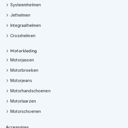
i
Systeemhelmen
p
Jethelmen
b
a
Integraalhelmen
c
k
Crosshelmen
h
e
l
Motorkleding
m
e
Motorjassen
n
Motorbroeken
H
Motorjeans
e
r
Motorhandschoenen
e
n
Motorlaarzen
m
o
Motorschoenen
t
o
r
Accessoires