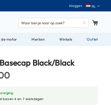
Taal
Inloggen
Winkel
 de motor
Merken
Winkels
Outlet
 Basecap Black/Black
,00
ezorging:
jd tussen 4 en 7 werkdagen