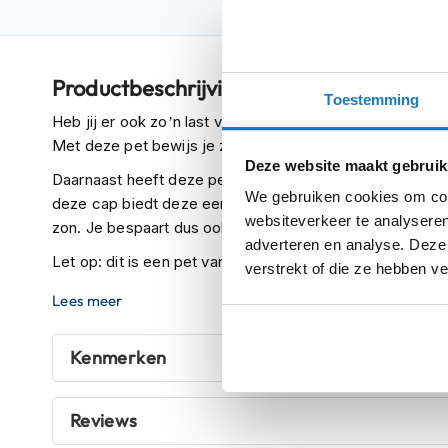
Crosshelmen
Fietshelmen
Productbeschrijving
Helm
Toestemming
accessoires
Heb jij er ook zo’n last van dat iedereen constant in twij
Vizieren
Met deze pet bewijs je ze allemaal in een keer ongelijk!
Deze website maakt gebruik
Pinlocks
Daarnaast heeft deze pet ook een aantal praktische voo
We gebruiken cookies om cont
deze cap biedt deze een beetje schaduw voor je gezicht
Tear-
websiteverkeer te analyseren
zon. Je bespaart dus ook nogeens bakken met geld aan
offs
adverteren en analyse. Deze
Let op: dit is een pet van shoei en geen helm. Deze pet
Crossbrillen
verstrekt of die ze hebben v
Oordoppen
Lees meer
Onderhoud
Kenmerken
helm
Helm
houder
Reviews
&