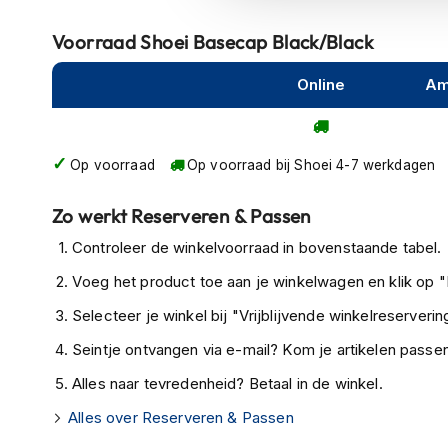
kapstok
Voorraad
Shoei Basecap Black/Black
Motorkleding
Motorjassen
Online
Am
Heren
motorjassen
Dames
Op voorraad
Op voorraad bij Shoei 4-7 werkdagen
motorjassen
Zo werkt Reserveren & Passen
Doorwaai
motorjassen
Controleer de winkelvoorraad in bovenstaande tabel.
Waterdichte
Voeg het product toe aan je winkelwagen en klik op "I
motorjassen
Selecteer je winkel bij "Vrijblijvende winkelreservering
Leren
Seintje ontvangen via e-mail? Kom je artikelen passen
motorjassen
Alles naar tevredenheid? Betaal in de winkel.
Textiele
motorjassen
Alles over Reserveren & Passen
Gore-