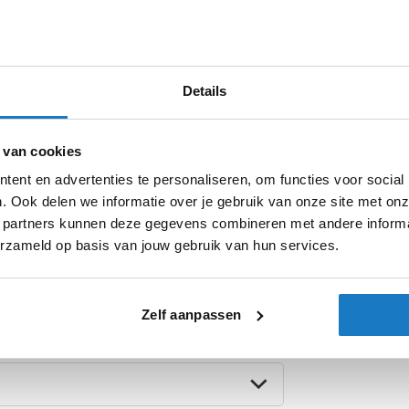
Product i
Details
Meer
fel trekt of jij wel een echte Shoei-Fan bent?
Merk
informatie
 van cookies
rdelen. Dankzij het pet-vormige ontwerp van
ent en advertenties te personaliseren, om functies voor social
Model
. Hierdoor verbrand je minder snel door de
. Ook delen we informatie over je gebruik van onze site met onz
 zonnebrand.
Kleurstelling
 partners kunnen deze gegevens combineren met andere informat
 beschikt dus ook niet over een ECE keuring.
erzameld op basis van jouw gebruik van hun services.
Producttype
Categorie
Zelf aanpassen