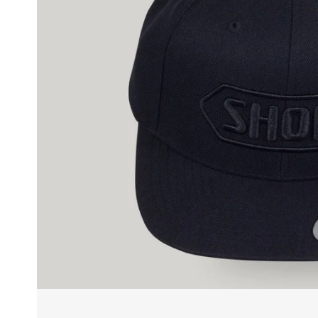
Race
helmen
Retro
helmen
Stille
motorhelmen
Flip
back
helmen
Heren
motorhelmen
Dames
motorhelmen
Kinder
motorhelmen
Scooterhelmen