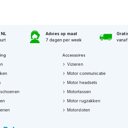
n NL
Advies op maat
Grati
uurt
7 dagen per week
vanaf
ing
Accessoires
en
Vizieren
eken
Motor communicatie
s
Motor headsets
dschoenen
Motortassen
zen
Motor rugzakken
oenen
Motorsloten