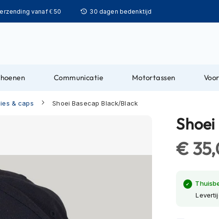
Ga
verzending vanaf € 50
30 dagen bedenktijd
naar
de
inhoud
choenen
Communicatie
Motortassen
Voor
ies & caps
Shoei Basecap Black/Black
Shoei
€ 35
Thuisb
Leverti