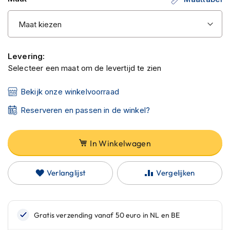
C
a
r
b
o
n
Levering:
h
Selecteer een maat om de levertijd te zien
e
l
m
Bekijk onze winkelvoorraad
e
n
Reserveren en passen in de winkel?
E
n
In Winkelwagen
d
u
r
Verlanglijst
Vergelijken
o
h
e
l
m
e