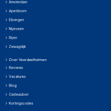
Amsterdam
s
c
Apeldoorn
o
o
Eibergen
t
e
Nijeveen
r
h
Rijen
e
l
Zwaagdijk
m
e
Over Voordeelhelmen
n
Reviews
K
i
Vacatures
n
d
Blog
e
r
Cadeaubon
s
c
Kortingscodes
o