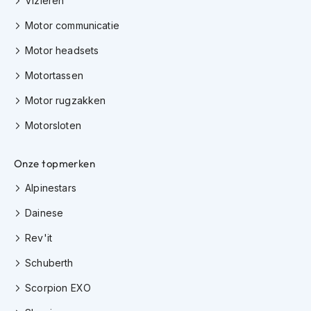
Vizieren
h
i
Motor communicatie
o
n
Motor headsets
h
Motortassen
e
l
Motor rugzakken
m
e
Motorsloten
n
V
Onze topmerken
e
s
Alpinestars
p
a
Dainese
h
e
Rev'it
l
m
Schuberth
e
Scorpion EXO
n