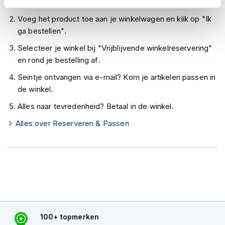
Controleer de winkelvoorraad in bovenstaande tabel.
h
e
Voeg het product toe aan je winkelwagen en klik op "Ik
l
ga bestellen".
m
e
Selecteer je winkel bij "Vrijblijvende winkelreservering"
n
en rond je bestelling af.
D
Seintje ontvangen via e-mail? Kom je artikelen passen in
a
m
de winkel.
e
Alles naar tevredenheid? Betaal in de winkel.
s
m
Alles over Reserveren & Passen
o
t
o
r
h
e
l
m
e
n
100+ topmerken