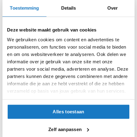
i
Toestemming
Details
Over
S (55-56cm)
p
b
a
M (57-58cm)
c
Deze website maakt gebruik van cookies
k
L (59-60cm)
We gebruiken cookies om content en advertenties te
h
e
personaliseren, om functies voor social media te bieden
XL (61-62cm)
l
en om ons websiteverkeer te analyseren. Ook delen we
m
informatie over je gebruik van onze site met onze
e
XXL (62-63cm)
n
partners voor social media, adverteren en analyse. Deze
partners kunnen deze gegevens combineren met andere
Op voorraad
H
informatie die je aan ze hebt verstrekt of die ze hebben
e
Op voorraad bij Scorpion 4-7 werkdagen
verzameld op basis van jouw gebruik van hun services.
r
Leverbaar na deze datum
e
n
Levertijd onbekend, neem eventueel contact met ons op
m
Alles toestaan
o
Niet meer leverbaar
t
o
Zo werkt Reserveren & Passen
Zelf aanpassen
r