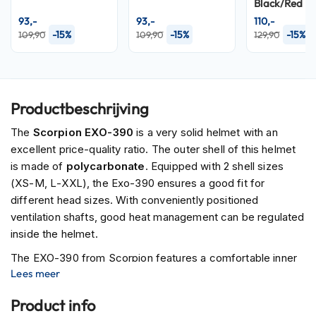
Black/Red
P
i
93,-
93,-
110,-
l
-15%
-15%
-15%
109,90
109,90
129,90
o
t
e
n
h
Productbeschrijving
e
l
The
Scorpion EXO-390
is a very solid helmet with an
m
excellent price-quality ratio. The outer shell of this helmet
e
n
is made of
polycarbonate
. Equipped with 2 shell sizes
(XS-M, L-XXL), the Exo-390 ensures a good fit for
P
different head sizes. With conveniently positioned
i
ventilation shafts, good heat management can be regulated
n
l
inside the helmet.
o
The EXO-390 from Scorpion features a comfortable inner
c
k
Lees meer
lining, and with the
KWICKWICK2 lining
, you are assured of
h
extra comfort and heat dissipation. The lining is also
e
Product info
washable, antibacterial, and quick-drying.
l