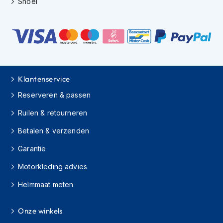
Shoei
H
e
r
e
n
s
c
o
o
Klantenservice
t
Reserveren & passen
e
r
Ruilen & retourneren
h
e
Betalen & verzenden
l
m
Garantie
e
n
Motorkleding advies
D
Helmmaat meten
a
m
Onze winkels
e
s