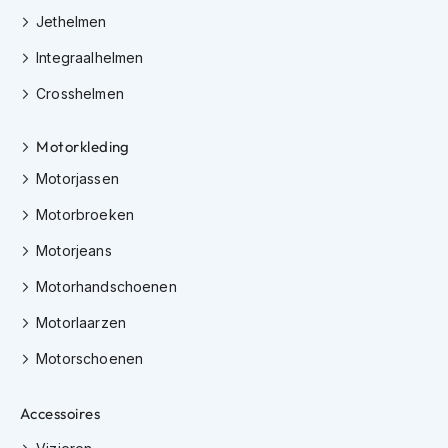
e
Jethelmen
r
h
Integraalhelmen
e
l
Crosshelmen
m
e
n
Motorkleding
B
Motorjassen
o
Motorbroeken
x
e
Motorjeans
r
h
Motorhandschoenen
e
l
Motorlaarzen
m
e
Motorschoenen
n
F
Accessoires
a
s