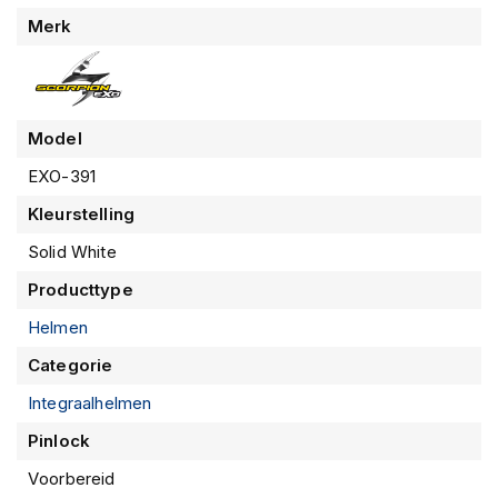
m
Meer
Merk
e
informatie
n
R
a
Model
c
e
EXO-391
h
e
Kleurstelling
l
m
Solid White
e
Producttype
n
Helmen
R
e
Categorie
t
r
Integraalhelmen
o
h
Pinlock
e
Voorbereid
l