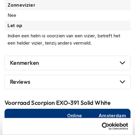
m
Zonnevizier
e
n
Nee
S
Let op
t
Indien een helm is voorzien van een vizier, betreft het
i
l
een helder vizier, tenzij anders vermeld.
l
e
m
Kenmerken
o
t
o
Reviews
r
h
e
l
Voorraad
Scorpion EXO-391 Solid White
m
e
Online
Amsterdam
n
F
XS (53-54cm)
l