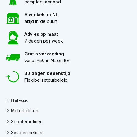
compleet aanbod
K
i
6 winkels in NL
n
altijd in de buurt
d
e
r
Advies op maat
m
7 dagen per week
o
t
Gratis verzending
o
vanaf €50 in NL en BE
r
h
30 dagen bedenktijd
e
Flexibel retourbeleid
l
m
e
n
Helmen
S
Motorhelmen
c
o
Scooterhelmen
o
Systeemhelmen
t