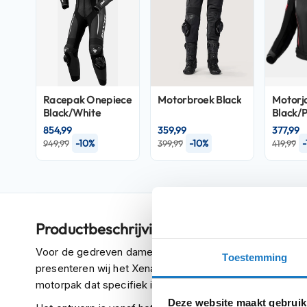
Crosshelmen
Fietshelmen
Helm
accessoires
Vizieren
Racepak
Onepiece
Motorbroek
Black
Motorj
Black/White
Black/P
Pinlocks
854,99
359,99
377,99
Tear-
-10%
-10%
-
949,99
399,99
419,99
offs
Crossbrillen
Oordoppen
Productbeschrijving
Onderhoud
helm
Voor de gedreven dames die streven naar de snelste ron
Toestemming
presenteren wij het Xena 4 Ladies pak. Dit is een state-o
Helm
motorpak dat specifiek is ontworpen voor vrouwen.
houder
&
Deze website maakt gebruik