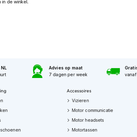
 in de winkel.
n NL
Advies op maat
Grati
uurt
7 dagen per week
vanaf
ing
Accessoires
en
Vizieren
eken
Motor communicatie
s
Motor headsets
dschoenen
Motortassen