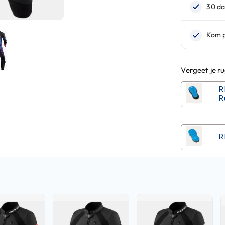
Vergeet je r
R
R
R