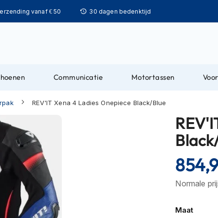
Ga
verzending vanaf € 50
30 dagen bedenktijd
naar
de
inhoud
choenen
Communicatie
Motortassen
Voor
rpak
REV'IT Xena 4 Ladies Onepiece Black/Blue
REV'I
Black
854,
Normale pri
Maat