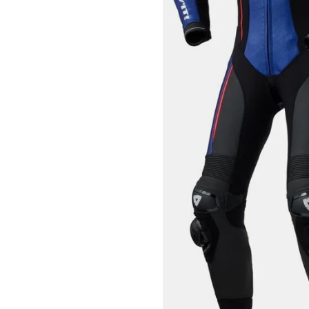
Race
helmen
Retro
helmen
Stille
motorhelmen
Flip
back
helmen
Heren
motorhelmen
Dames
motorhelmen
Kinder
motorhelmen
Scooterhelmen