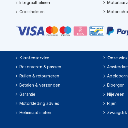
Integraalhelmen
Motorlaar
motorpak
Crosshelmen
Motorsch
Motorhoodies
Regenkleding
Onderkleding
Balaclavas
en
helmmutsen
Klantenservice
Onze wink
Koelvesten
Reserveren & passen
Amsterda
Motorsokken
Ruilen & retourneren
Apeldoorn
Nekwarmers
Betalen & verzenden
Eibergen
en
Garantie
Nijeveen
windcollars
Motorkleding advies
Rijen
Verwarmde
onderkleding
Helmmaat meten
Zwaagdijk
Protectie