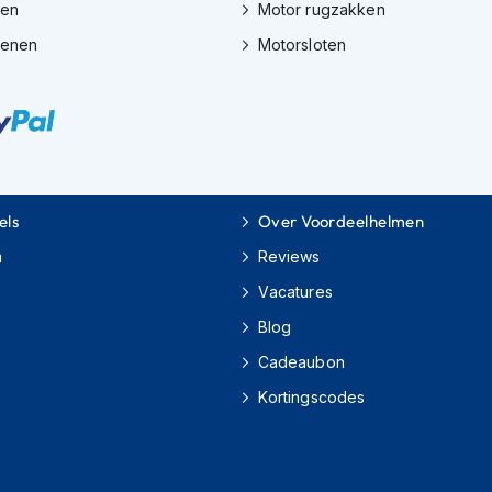
zen
Motor rugzakken
oenen
Motorsloten
els
Over Voordeelhelmen
m
Reviews
Vacatures
Blog
Cadeaubon
Kortingscodes