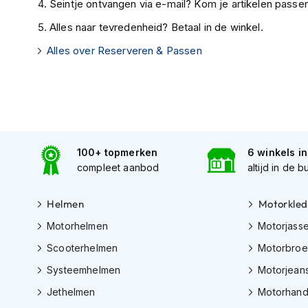
Gore-
Seintje ontvangen via e-mail? Kom je artikelen passen
Tex
Alles naar tevredenheid? Betaal in de winkel.
motorbroeken
Alles over Reserveren & Passen
Kevlar
motorbroeken
Cargo
motorbroeken
Motorjeans
100+ topmerken
6 winkels i
Motorpakken
compleet aanbod
altijd in de b
Heren
motorpak
Helmen
Motorkled
Dames
Motorhelmen
Motorjass
motorpak
Scooterhelmen
Motorbro
Eendelig
Systeemhelmen
Motorjean
motorpak
Jethelmen
Motorhan
Tweedelig