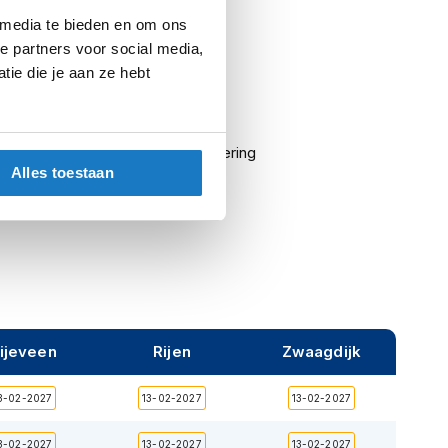
 media te bieden en om ons
Onepiece Black/Blue
e partners voor social media,
ie die je aan ze hebt
Motorkleding
Motorpakken
ing
Uitneembare warmtevoering
Alles toestaan
Vrouw
ijeveen
Rijen
Zwaagdijk
3-02-2027
13-02-2027
13-02-2027
3-02-2027
13-02-2027
13-02-2027