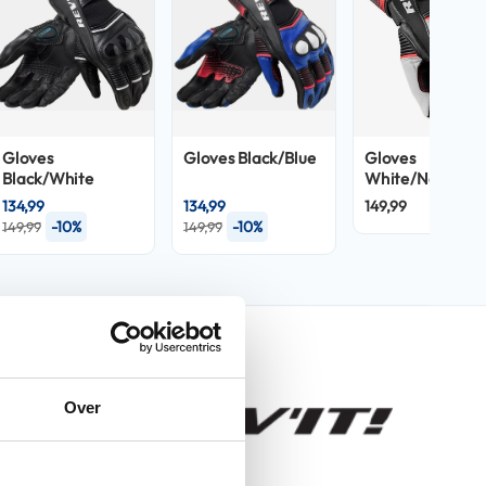
Gloves
Gloves Black/Blue
Gloves
Black/White
White/Neon Re
134,99
134,99
149,99
-10%
-10%
149,99
149,99
nfo
Over
Xena 4 Ladies