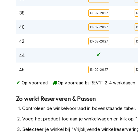
Tex
Kortom, het REV'IT Xena 4 Ladies Onepiece pak is de ul
38
13-02-2027
1
motorjassen
die streven naar topprestaties, ultiem comfort en maximal
Motorbroeken
40
13-02-2027
1
Heren
motorbroeken
42
13-02-2027
1
Dames
44
motorbroeken
Doorwaai
46
13-02-2027
1
motorbroeken
Op voorraad
Op voorraad bij REV'IT 2-4 werkdagen
Waterdichte
motorbroeken
Zo werkt Reserveren & Passen
Leren
Controleer de winkelvoorraad in bovenstaande tabel.
motorbroeken
Voeg het product toe aan je winkelwagen en klik op "I
Textiel
motorbroeken
Selecteer je winkel bij "Vrijblijvende winkelreservering