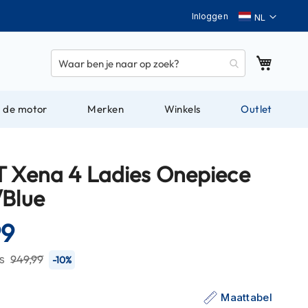
Taal
Inloggen
Winkel
 de motor
Merken
Winkels
Outlet
T Xena 4 Ladies Onepiece
/Blue
99
js
949,99
-10%
Maattabel