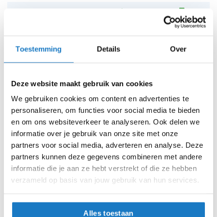
h
e
L34 W33
l
m
L34 W34
e
n
Toestemming
Details
Over
L34 W36
D
a
L34 W38
Deze website maakt gebruik van cookies
m
e
We gebruiken cookies om content en advertenties te
L36 W30
s
personaliseren, om functies voor social media te bieden
m
en om ons websiteverkeer te analyseren. Ook delen we
o
L36 W31
t
informatie over je gebruik van onze site met onze
o
partners voor social media, adverteren en analyse. Deze
L36 W32
15-01-2027
15-01-2027
r
partners kunnen deze gegevens combineren met andere
h
informatie die je aan ze hebt verstrekt of die ze hebben
e
L36 W33
15-01-2027
15-01-2027
l
verzameld op basis van jouw gebruik van hun services.
m
L36 W34
15-01-2027
15-01-2027
e
n
Alles toestaan
L36 W36
15-01-2027
15-01-2027