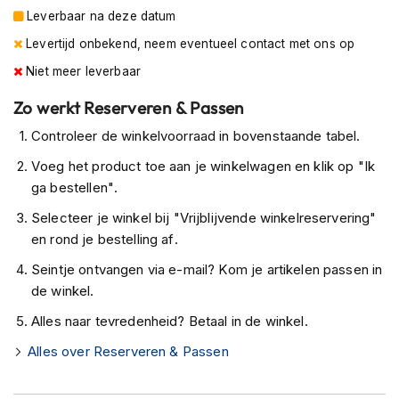
e
Leverbaar na deze datum
r
h
Levertijd onbekend, neem eventueel contact met ons op
e
l
Niet meer leverbaar
m
Zo werkt Reserveren & Passen
e
n
Controleer de winkelvoorraad in bovenstaande tabel.
B
Voeg het product toe aan je winkelwagen en klik op "Ik
o
ga bestellen".
x
e
Selecteer je winkel bij "Vrijblijvende winkelreservering"
r
en rond je bestelling af.
h
e
Seintje ontvangen via e-mail? Kom je artikelen passen in
l
de winkel.
m
e
Alles naar tevredenheid? Betaal in de winkel.
n
Alles over Reserveren & Passen
F
a
s