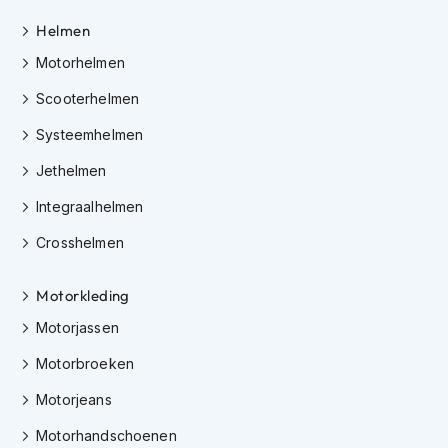
H
e
Helmen
r
Motorhelmen
e
n
Scooterhelmen
s
c
Systeemhelmen
o
o
Jethelmen
t
e
Integraalhelmen
r
h
Crosshelmen
e
l
m
Motorkleding
e
Motorjassen
n
Motorbroeken
D
a
Motorjeans
m
e
Motorhandschoenen
s