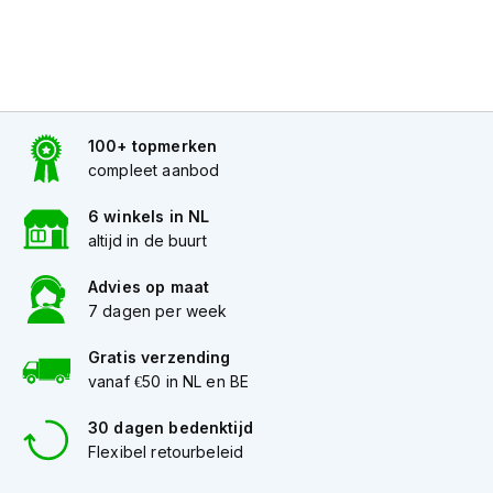
h
i
o
n
h
e
l
100+ topmerken
m
compleet aanbod
e
n
6 winkels in NL
altijd in de buurt
V
e
Advies op maat
s
p
7 dagen per week
a
h
Gratis verzending
e
vanaf €50 in NL en BE
l
m
30 dagen bedenktijd
e
Flexibel retourbeleid
n