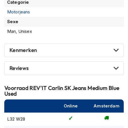
m
Categorie
e
Motorjeans
n
Sexe
S
t
Man, Unisex
i
l
l
Kenmerken
e
m
o
t
Reviews
o
r
h
Voorraad
REV'IT Carlin SK Jeans Medium Blue
e
Used
l
m
e
Online
Amsterdam
n
L32 W28
F
l