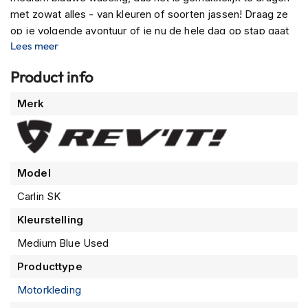
m
met zowat alles - van kleuren of soorten jassen! Draag ze
e
op je volgende avontuur of je nu de hele dag op stap gaat
n
Lees meer
in een tempo waar elke minuut telt omdat deze kleding
R
comfortabel blijft ongeacht wat er gebeurt tijdens die uren
Product info
a
dat je door de stad rijdt
c
Meer
e
Merk
h
informatie
e
l
m
e
Model
n
Carlin SK
R
Kleurstelling
e
t
Medium Blue Used
r
o
Producttype
h
e
Motorkleding
l