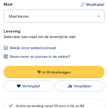
C
gallerij
Maat
Maattabel
a
r
b
o
n
h
Levering:
e
Selecteer een maat om de levertijd te zien
l
m
e
Bekijk onze winkelvoorraad
n
Reserveren en passen in de winkel?
E
n
d
In Winkelwagen
u
r
o
Verlanglijst
Vergelijken
h
e
l
m
e