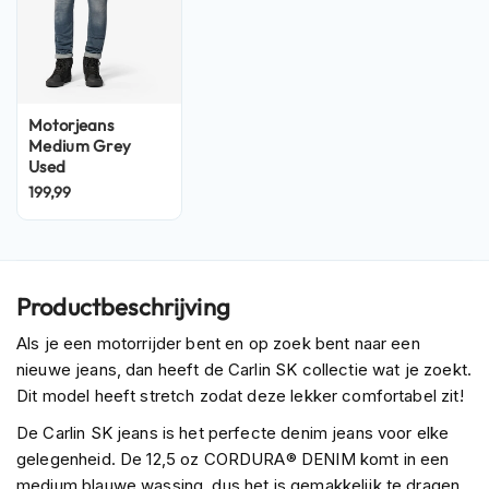
P
i
l
o
t
e
Motorjeans
n
Medium Grey
h
Used
e
l
199,99
m
e
n
P
Productbeschrijving
i
n
Als je een motorrijder bent en op zoek bent naar een
l
nieuwe jeans, dan heeft de Carlin SK collectie wat je zoekt.
o
Dit model heeft stretch zodat deze lekker comfortabel zit!
c
k
De Carlin SK jeans is het perfecte denim jeans voor elke
h
gelegenheid. De 12,5 oz CORDURA® DENIM komt in een
e
l
medium blauwe wassing, dus het is gemakkelijk te dragen