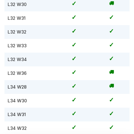
L32 W30
i
p
b
L32 W31
a
c
L32 W32
k
h
e
L32 W33
l
m
L32 W34
e
n
L32 W36
H
e
L34 W28
r
e
L34 W30
n
m
o
L34 W31
t
o
L34 W32
r