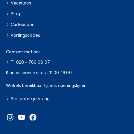
m
Vacatures
e
n
Blog
C
Cadeaubon
r
Kortingscodes
o
s
s
Contact met ons
h
e
T. 020 - 760 08 07
l
m
Klantenservice ma–vr 11:00–16:00
e
n
Winkels bereikbaar tijdens openingstijden
F
i
Stel online je vraag
e
t
s
h
e
l