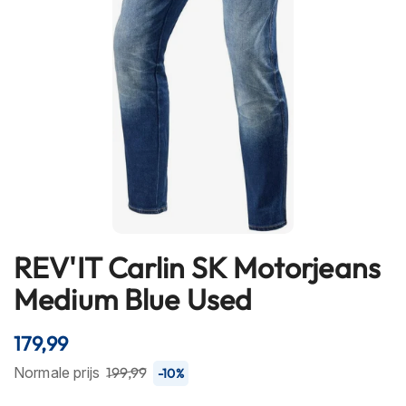
h
e
l
m
e
n
B
l
u
e
t
o
o
t
REV'IT Carlin SK Motorjeans
Ga
h
naar
Medium Blue Used
h
het
e
l
begin
179,99
m
van
e
de
Normale prijs
199,99
-10%
n
afbeeldingen-