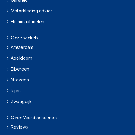
J
Motorkleding advies
e
t
Helmmaat meten
h
e
Onze winkels
l
m
Amsterdam
e
n
Apeldoorn
I
Eibergen
n
t
Nijeveen
e
g
Rijen
r
Zwaagdijk
a
a
l
Over Voordeelhelmen
h
e
Reviews
l