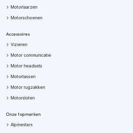
s
Motorlaarzen
c
o
Motorschoenen
o
t
e
Accessoires
r
h
Vizieren
e
Motor communicatie
l
m
Motor headsets
e
n
Motortassen
K
Motor rugzakken
i
n
Motorsloten
d
e
r
Onze topmerken
s
c
Alpinestars
o