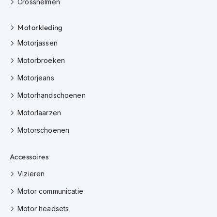
Crosshelmen
K
i
n
Motorkleding
d
Motorjassen
e
r
Motorbroeken
m
o
Motorjeans
t
o
Motorhandschoenen
r
h
Motorlaarzen
e
l
Motorschoenen
m
e
n
Accessoires
S
Vizieren
c
Motor communicatie
o
o
Motor headsets
t