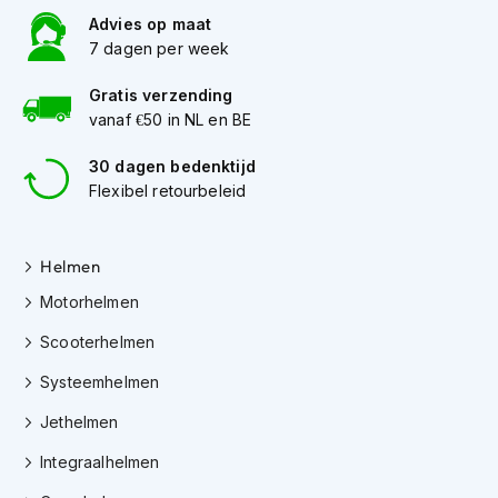
h
Advies op maat
e
l
7 dagen per week
m
e
Gratis verzending
n
vanaf €50 in NL en BE
D
30 dagen bedenktijd
a
Flexibel retourbeleid
m
e
s
m
Helmen
o
Motorhelmen
t
o
Scooterhelmen
r
h
Systeemhelmen
e
l
Jethelmen
m
e
Integraalhelmen
n