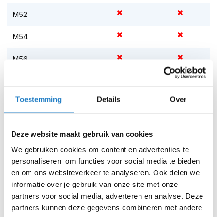
m
e
M52
n
M54
S
t
i
M56
l
l
Op voorraad
e
m
Op voorraad bij REV'IT 2-4 werkdagen
Toestemming
Details
Over
o
Leverbaar na deze datum
t
o
Levertijd onbekend, neem eventueel contact met ons op
r
Deze website maakt gebruik van cookies
Niet meer leverbaar
h
We gebruiken cookies om content en advertenties te
e
Zo werkt Reserveren & Passen
l
personaliseren, om functies voor social media te bieden
m
en om ons websiteverkeer te analyseren. Ook delen we
Controleer de winkelvoorraad in bovenstaande tabel.
e
informatie over je gebruik van onze site met onze
n
Voeg het product toe aan je winkelwagen en klik op "Ik
partners voor social media, adverteren en analyse. Deze
ga bestellen".
F
partners kunnen deze gegevens combineren met andere
l