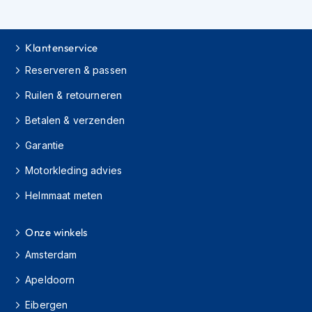
h
i
o
Klantenservice
n
h
Reserveren & passen
e
l
Ruilen & retourneren
m
e
Betalen & verzenden
n
Garantie
V
e
Motorkleding advies
s
Helmmaat meten
p
a
h
Onze winkels
e
l
Amsterdam
m
e
Apeldoorn
n
Eibergen