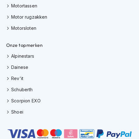
e
Motortassen
r
h
Motor rugzakken
e
l
Motorsloten
m
e
n
Onze topmerken
B
Alpinestars
o
x
Dainese
e
Rev'it
r
h
Schuberth
e
l
Scorpion EXO
m
e
Shoei
n
F
a
s