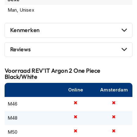
m
Man, Unisex
e
n
R
Kenmerken
a
c
e
Reviews
h
e
l
m
Voorraad
REV'IT Argon 2 One Piece
e
Black/White
n
Online
Amsterdam
R
e
t
M46
r
o
M48
h
e
M50
l