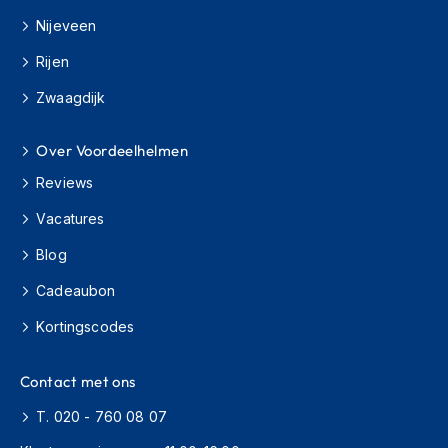
H
e
Nijeveen
r
Rijen
e
n
Zwaagdijk
s
c
o
Over Voordeelhelmen
o
t
Reviews
e
r
Vacatures
h
e
Blog
l
m
Cadeaubon
e
Kortingscodes
n
D
Contact met ons
a
m
T. 020 - 760 08 07
e
s