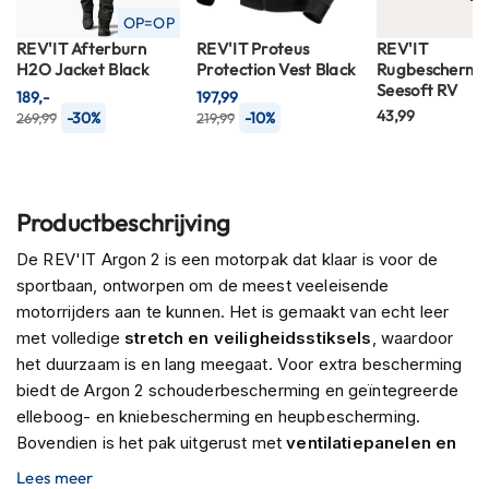
n
OP=OP
REV'IT Afterburn
REV'IT Proteus
REV'IT
H
H2O Jacket Black
Protection Vest Black
Rugbescherme
e
Seesoft RV
189,-
197,99
l
43,99
-30%
-10%
269,99
219,99
m
e
n
m
e
Productbeschrijving
t
z
De REV'IT Argon 2 is een motorpak dat klaar is voor de
o
sportbaan, ontworpen om de meest veeleisende
n
n
motorrijders aan te kunnen. Het is gemaakt van echt leer
e
met volledige
stretch en veiligheidsstiksels
, waardoor
v
het duurzaam is en lang meegaat. Voor extra bescherming
i
z
biedt de Argon 2 schouderbescherming en geïntegreerde
i
elleboog- en kniebescherming en heupbescherming.
e
Bovendien is het pak uitgerust met
ventilatiepanelen en
r
ritsen en geperforeerd leer
voor een maximale
Lees meer